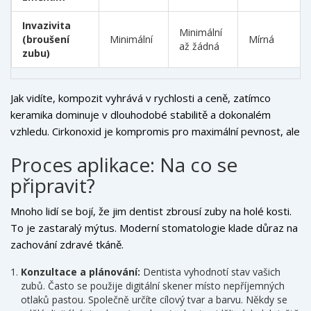
Invazivita
Minimální
(broušení
Minimální
Mírná
až žádná
zubu)
Jak vidíte, kompozit vyhrává v rychlosti a ceně, zatímco
keramika dominuje v dlouhodobé stabilitě a dokonalém
vzhledu. Cirkonoxid je kompromis pro maximální pevnost, ale
méně vhodný pro samostatné přední zuby, pokud není
Proces aplikace: Na co se
kombinován s jinými materiály pro lepší estetiku.
připravit?
Mnoho lidí se bojí, že jim dentist zbrousí zuby na holé kosti.
To je zastaralý mýtus. Moderní stomatologie klade důraz na
zachování zdravé tkáně.
Konzultace a plánování:
Dentista vyhodnotí stav vašich
zubů. Často se použije digitální skener místo nepříjemných
otlaků pastou. Společně určíte cílový tvar a barvu. Někdy se