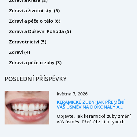
Zdraví a životní styl
(6)
Zdraví a péče o tělo
(6)
Zdraví a Duševní Pohoda
(5)
Zdravotnictví
(5)
Zdraví
(4)
Zdraví a péče o zuby
(3)
POSLEDNÍ PŘÍSPĚVKY
května 7, 2026
KERAMICKÉ ZUBY: JAK PŘEMĚNÍ
VÁŠ ÚSMĚV NA DOKONALÝ A
PROČ JSOU TO NEJLEPŠÍ INVESTICE
Objevte, jak keramické zuby změní
DO SEBE
váš úsměv. Přečtěte si o typech
keramiky, cenách, životnosti a
postupu léčby. Investice do krásy i