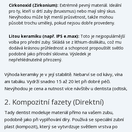
Cirkonoxid (Zirkonium):
Extrémně pevný materiál. Ideální
pro ty, kteří si drtí zuby (bruxismus) nebo mají silný skus.
Nevýhodou může být menší průsvitnost, takže mohou
působit trochu uměleji, pokud nejsou dobře provedeny.
Litou keramiku (např. IPS e.max):
Toto je nejpopulárnější
volba pro přední zuby. Skládá se z lithium-disilikátu, což mu
dodává krásnou průhlednost a schopnost propouštět světlo
podobně jako přírodní sklovina. Výsledek je
nepřehlédnutelně přirozený.
Výhoda keramiky je v její stabilitě. Nebarví se od kávy, vína
ani tabáku. Vydrží snadno 15 až 20 let při dobré péči.
Nevýhodou je cena a nutnost více návštěv u dentista (odtisk,
provizorní fáze, finální aplikace).
2. Kompozitní fazety (Direktní)
Tady dentist modeluje materiál přímo na vašem zubu,
podobně jako při vyplňování díry. Používá se speciální zubní
plast (kompozit), který se vytvrdzuje světlem vrstva po