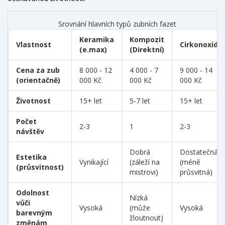
Srovnání hlavních typů zubních fazet
Keramika
Kompozit
Vlastnost
Cirkonoxid
(e.max)
(Direktní)
Cena za zub
8 000 - 12
4 000 - 7
9 000 - 14
(orientačně)
000 Kč
000 Kč
000 Kč
Životnost
15+ let
5-7 let
15+ let
Počet
2-3
1
2-3
návštěv
Dobrá
Dostatečná
Estetika
Vynikající
(záleží na
(méně
(průsvitnost)
mistrovi)
průsvitná)
Odolnost
Nízká
vůči
Vysoká
(může
Vysoká
barevným
žloutnout)
změnám