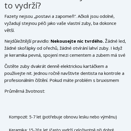
to vydrží?
Fazety nejsou „postavi a zapomeň“. Ačkoli jsou odolné,
vyžadují stejnou péči jako vaše vlastní zuby, ba dokonce
větší.
Nejdůležitější pravidlo:
Nekousejte nic tvrdého.
Žádné led,
žádné skořápky od ořechů, žádné otvírání lahví zuby. I když
je keramika pevná, spojení mezi cementem a zubem má své
limity. Pokud kousnete do kamene, fázet může prasknout
Čistěte zuby dvakrát denně elektrickou kartáčkem a
nebo se odlepít.
používejte nit. Jednou ročně navštivte dentista na kontrole a
profesionálním čištění. Pokud máte problém s bruxismem
(škrcením zubů v noci), dentista vám pravděpodobně
Průměrná životnost:
doporučí noční chránič. Bez něj by mohly fazety prasknout
nebo se opotřebovat mnohem rychleji.
Kompozit: 5-7 let (potřebuje obnovu lesku nebo výměnu)
Keramika: 15-20+ let (často vydrží celoživotně při dobré