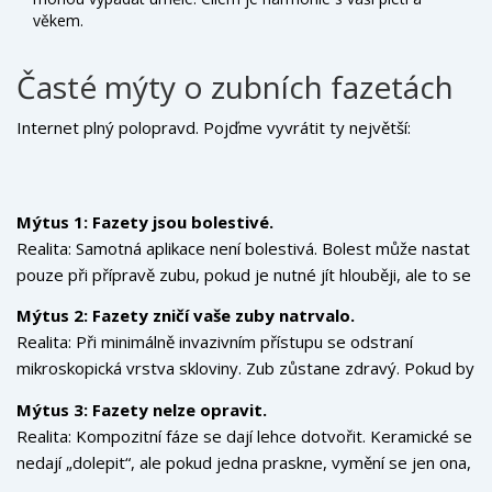
věkem.
Časté mýty o zubních fazetách
Internet plný polopravd. Pojďme vyvrátit ty největší:
Mýtus 1: Fazety jsou bolestivé.
Realita: Samotná aplikace není bolestivá. Bolest může nastat
pouze při přípravě zubu, pokud je nutné jít hlouběji, ale to se
dá lokálně znecitlivit.
Mýtus 2: Fazety zničí vaše zuby natrvalo.
Realita: Při minimálně invazivním přístupu se odstraní
mikroskopická vrstva skloviny. Zub zůstane zdravý. Pokud by
se fázet odlepila, zub lze znovu připravit na novou fázet
Mýtus 3: Fazety nelze opravit.
nebo nechat tak, pokud byl původně zdravý.
Realita: Kompozitní fáze se dají lehce dotvořit. Keramické se
nedají „dolepit“, ale pokud jedna praskne, vymění se jen ona,
ne celý úsměv.