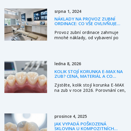
zdraví.
srpna 1, 2024
NÁKLADY NA PROVOZ ZUBNÍ
ORDINACE: CO VŠE OVLIVŇUJE
ROZPOČET?
Provoz zubní ordinace zahrnuje
mnohé náklady, od vybavení po
zaměstnance. Tento článek
podrobně rozebírá hlavní položky
rozpočtu, variabilní náklady i
možnosti, jak optimalizovat
ledna 8, 2026
výdaje, a poskytuje užitečné tipy
pro efektivnější správu financí.
KOLIK STOJÍ KORUNKA E-MAX NA
ZUB? CENA, MATERIÁL A CO
OVLIVŇUJE VÝSLEDNOU ČÁSTKU
Zjistěte, kolik stojí korunka E-MAX
na zub v roce 2026. Porovnání cen,
materiálů a faktorů, které ovlivňují
cenu. Co je lepší než E-MAX a proč
si ji stojí za investici.
prosince 4, 2025
JAK VYPADÁ POŠKOZENÁ
SKLOVINA U KOMPOZITNÍCH