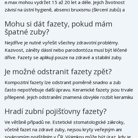
e.max mohou vydržet 15 až 20 let a déle. Jejich životnost
závisí na ústní hygieně, absenci bruxismu (škrcení zubů) a
pravidelných kontrolách u dentisty. Jsou odolné vůči
Mohu si dát fazety, pokud mám
barvením od kávy nebo vína.
špatné zuby?
Nejdříve je nutné vyřešit všechny zdravotní problémy.
Kazivost, záněty dásní nebo parodontóza musí být léčené
dříve. Fazety se aplikují pouze na zdravé a stabilní zuby.
Pokud máte špatnou ústní hygienu, riziko selhání fazet je
Je možné odstranit fazety zpět?
vysoké.
Kompozitní fazety lze odstranit poměrně snadno a zub
často nepotřebuje další úpravu. Keramické fazety jsou trvale
přilepené. Jejich odstranění znamená obvykle rozbít keramiku
a následně zub opět připravit pro novou náhradu. Jde to, ale
Hradí zubní pojišťovny fazety?
není to reverzibilní proces jako u kompozitu.
Ve většině případů ne. Estetické stomatologické zákroky,
včetně fazet na zdravé zuby, nejsou kryty veřejným ani
soukromým pojištěním v ČR. Výjimkou může být úraz, kdy je