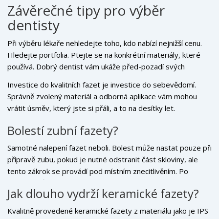
Závěrečné tipy pro výběr
dentisty
Při výběru lékaře nehledejte toho, kdo nabízí nejnižší cenu.
Hledejte portfolia. Ptejte se na konkrétní materiály, které
používá. Dobrý dentist vám ukáže před-pozadí svých
pacientů a vysvětlí, proč zvolil daný postup. Nebojte se ptát
Investice do kvalitních fazet je investice do sebevědomí.
na záruky a podmínky výměny v případě komplikací.
Správně zvolený materiál a odborná aplikace vám mohou
vrátit úsměv, který jste si přáli, a to na desítky let.
Bolestí zubní fazety?
Samotné nalepení fazet neboli. Bolest může nastat pouze při
přípravě zubu, pokud je nutné odstranit část skloviny, ale
tento zákrok se provádí pod místním znecitlivěním. Po
zákroku může být zub krátce citlivý na studené nebo teplé,
Jak dlouho vydrží keramické fazety?
což obvykle odezní do několika dnů.
Kvalitně provedené keramické fazety z materiálu jako je IPS