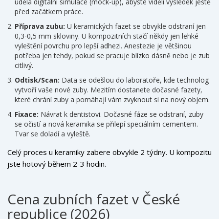
udělá digitální simulace (mock-up), abyste viděli výsledek ještě
před začátkem práce.
Příprava zubu:
U keramických fazet se obvykle odstraní jen
0,3-0,5 mm skloviny. U kompozitních stačí někdy jen lehké
vyleštění povrchu pro lepší adhezi. Anestezie je většinou
potřeba jen tehdy, pokud se pracuje blízko dásně nebo je zub
citlivý.
Odtisk/Scan:
Data se odešlou do laboratoře, kde technolog
vytvoří vaše nové zuby. Mezitím dostanete dočasné fazety,
které chrání zuby a pomáhají vám zvyknout si na nový objem.
Fixace:
Návrat k dentistovi. Dočasné fáze se odstraní, zuby
se očistí a nová keramika se přilepí speciálním cementem.
Tvar se doladí a vyleště.
Celý proces u keramiky zabere obvykle 2 týdny. U kompozitu
jste hotový během 2-3 hodin.
Cena zubních fazet v České
republice (2026)