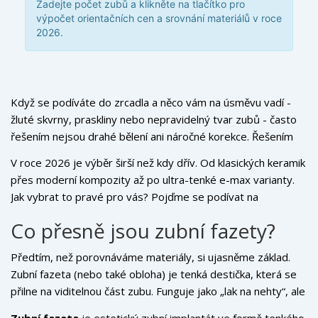
Zadejte počet zubů a klikněte na tlačítko pro
výpočet orientačních cen a srovnání materiálů v roce
2026.
Když se podíváte do zrcadla a něco vám na úsměvu vadí -
žluté skvrny, praskliny nebo nepravidelný tvar zubů - často
řešením nejsou drahé bělení ani náročné korekce. Řešením
jsou
fazety na zuby
. Tyto tenké plátky, které se přilepí na
V roce 2026 je výběr širší než kdy dřív. Od klasických keramik
přední stranu zubu, změní vzhled úsměvu během několika
přes moderní kompozity až po ultra-tenké e-max varianty.
návštěv u lékaře. Ale ne všechny fazety jsou stejné. Materiál,
Jak vybrat to pravé pro vás? Pojďme se podívat na
ze kterého jsou vyrobeny, rozhoduje o tom, jak dlouho
jednotlivé možnosti, jejich výhody i rizika, abyste mohli s
vydrží, jak budou vypadat a kolik za ně zaplatíte.
Co přesně jsou zubní fazety?
dentistem mluvit z pozice informovaného pacienta.
Předtím, než porovnáváme materiály, si ujasněme základ.
Zubní fazeta (nebo také obloha) je tenká destička, která se
přilne na viditelnou část zubu. Funguje jako „lak na nehty“, ale
mnohem odolnější a trvalejší. Cílem není jen zkrášlení, ale
Zubní fazeta
je
estetický zubní implantát ve formě tenkého