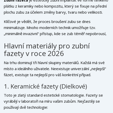
často i ochrana zubu před dalším poškozením.
plátku z keramiky nebo kompozitu, který se fixuje na přední
plochu zubu za účelem změny barvy, tvaru nebo velikosti.
Existují dva hlavní typy podle způsobu výroby:
laboratorní
Klíčové je vědět, že proces broušení zubu se dnes
fazety
(vyráběné externě) a
direktní fazety
(modelované
minimalizuje. Mnoho moderních technik umožňuje tzv.
přímo v ústech).
„minimálně invazivní“ přístup, kde se zub téměř nepobrousí,
nebo vůbec. To závisí právě na zvoleném materiálu a vaší
Hlavní materiály pro zubní
aktuální situaci.
fazety v roce 2026
Na trhu dominují tři hlavní skupiny materiálů. Každá má své
místo a ideálního uživatele. Neexistuje univerzální „nejlepší“
fázet, existuje ta nejlepší pro váš konkrétní případ.
1. Keramické fazety (Dielkové)
Toto je zlatý standard estetické stomatologie. Fazety se
vyrábějí v laboratoři na míru vašim zubům. Nejčastěji se
používají dvě technologie: