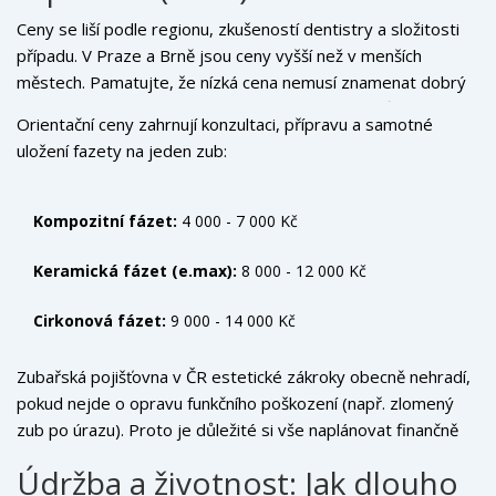
Ceny se liší podle regionu, zkušeností dentistry a složitosti
případu. V Praze a Brně jsou ceny vyšší než v menších
městech. Pamatujte, že nízká cena nemusí znamenat dobrý
poměr cena/výkon, zejména u estetických výkonů, kde hraje
Orientační ceny zahrnují konzultaci, přípravu a samotné
roli umění technika.
uložení fazety na jeden zub:
Kompozitní fázet:
4 000 - 7 000 Kč
Keramická fázet (e.max):
8 000 - 12 000 Kč
Cirkonová fázet:
9 000 - 14 000 Kč
Zubařská pojišťovna v ČR estetické zákroky obecně nehradí,
pokud nejde o opravu funkčního poškození (např. zlomený
zub po úrazu). Proto je důležité si vše naplánovat finančně
dopředu. Mnoho ordinací nabízí splátkový kalendář.
Údržba a životnost: Jak dlouho