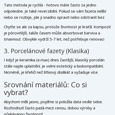
vrstvě.
Tato metoda je rychlá - hotovo máte často za jedno
odpoledne. Je také reverzibilní. Pokud se vám fazeta nelíbí
nebo se rozbije, jde ji snadno opravit nebo odstranit bez
újmy na zubu. Cena je výrazně nižší než u keramiky.
Chyťte se ale za kapsu, protože životnost je kratší. Kompozit
je pórovitější, takže časem může absorbovat barviva a
tmavnout. Obvykle vydrží 5-7 let, než potřebuje renovaci
nebo výměnu. Pro studenty nebo lidi, kteří si chtějí
3. Porcelánové fazety (Klasika)
„vyzkoušet“ nový úsměv před investicí do keramiky, je to
skvělá volba.
I když je keramika (e.max) dnes častější, klasický porcelán
stále najde uplatnění. Je velmi estetický a biokompatibilní.
Nicméně, je křehčí než lithiový disilikát a vyžaduje více
odstranění vlastního zubního tkaniva, aby měl dostatečnou
Srovnání materiálů: Co si
sílu. V roce 2026 se již příliš nepoužívá pro nové případy,
vybrat?
pokud nemáte specifické požadavky.
Abychom měli jasno, pojďme si položila data vedle sebe.
Rozhodnutí často padá mezi cenou, dobou výroby a
očekávanou životností.