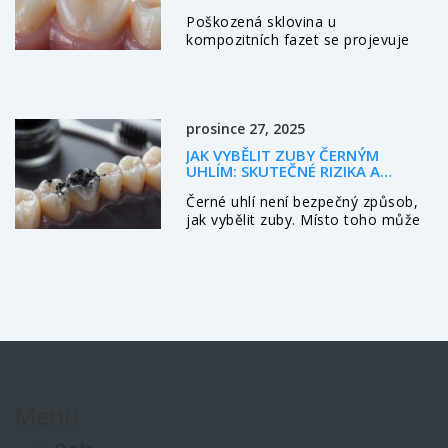
FAZET?
Poškozená sklovina u
kompozitních fazet se projevuje
matným povrchem, trhlinami a
změnou barvy. Nečekejte na bolest
- včasná kontrola zabraňuje
rozšíření kariésu a ztrátě zubu.
prosince 27, 2025
JAK VYBĚLIT ZUBY ČERNÝM
UHLÍM: SKUTEČNÉ RIZIKA A
BEZPEČNĚJŠÍ ALTERNATIVY
Černé uhlí není bezpečný způsob,
jak vybělit zuby. Místo toho může
poškodit zubní sklovinu a způsobit
citlivost. Zjistěte, proč se vyplatí
vybělovat zuby jen pomocí
ověřených metod a jak udržet
přirozeně bílé zuby.
Menu