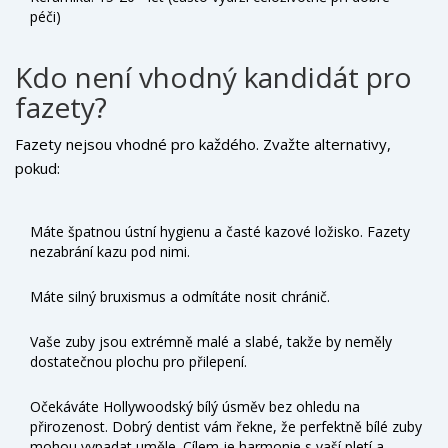
péči)
Kdo není vhodný kandidát pro
fazety?
Fazety nejsou vhodné pro každého. Zvažte alternativy,
pokud:
Máte špatnou ústní hygienu a časté kazové ložisko. Fazety
nezabrání kazu pod nimi.
Máte silný bruxismus a odmítáte nosit chránič.
Vaše zuby jsou extrémně malé a slabé, takže by neměly
dostatečnou plochu pro přilepení.
Očekáváte Hollywoodský bílý úsměv bez ohledu na
přirozenost. Dobrý dentist vám řekne, že perfektně bílé zuby
mohou vypadat uměle. Cílem je harmonie s vaší pletí a