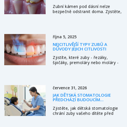
NUTNÁ NÁVŠTĚVA LÉKAŘE?
Zubní kámen pod dásní nelze
bezpečně odstranit doma. Zjistěte,
proč jsou domácí metody
nebezpečné, jak poznat varovné
signály a jak efektivně předistat
jeho tvorbu.
října 5, 2025
NEJCITLIVĚJŠÍ TYPY ZUBŮ A
DŮVODY JEJICH CITLIVOSTI
Zjistíte, které zuby - řezáky,
špičáky, premoláry nebo moláry -
jsou nejcitlivější, proč k tomu
dochází a jak tomu předcházet či
léčit.
července 31, 2026
JAK DĚTSKÁ STOMATOLOGIE
PŘEDCHÁZÍ BUDOUCÍM
PROBLÉMŮM: KOMPLETNÍ
Zjistěte, jak dětská stomatologie
PRŮVODCE PRO RODIČE
chrání zuby vašeho dítěte před
budoucími problémy. Poradíme
vám, kdy navštívit dentisty poprvé,