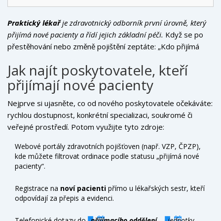
Praktický lékař
je
zdravotnický odborník první úrovně, který
přijímá nové pacienty a řídí jejich základní péči
.
Když se po
přestěhování nebo změně pojištění zeptáte: „Kdo přijímá
nové pacienty?“, odpověď není jediná. V českém systému
Jak najít poskytovatele, kteří
existuje několik typů poskytovatelů, každý s jinými pravidly,
přijímají nové pacienty
kapacitami a podmínkami. Tento článek vám pomůže
rozplést ten spletitý labyrint a ukáže, kde a jak si můžete
Nejprve si ujasněte, co od nového poskytovatele očekáváte:
zajistit místo ve zdravotní péči.
rychlou dostupnost, konkrétní specializaci, soukromé či
veřejné prostředí. Potom využijte tyto zdroje:
Webové portály zdravotních pojišťoven (např. VZP, ČPZP),
kde můžete filtrovat ordinace podle statusu „přijímá nové
pacienty“.
Registrace na
noví pacienti
přímo u lékařských sestr, kteří
odpovídají za přepis a evidenci.
Telefonické dotazy do
přijímacího oddělení
jednotky