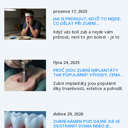
prosince 17, 2025
JAK SI PRDNOUT, KDYŽ TO NEJDE:
CO DĚLAT PŘI ZUBNÍ
POHOTOVOSTI V PRAZE
Když vás bolí zub a nejde vám
prdnout, není to jen bolest - je to
varování těla. V Praze fungují zubní
pohotovosti 24/7. Zjistěte, co dělat
hned teď, jak najít pomoc a jak se
tomu vyhnout v budoucnu.
října 24, 2025
PROČ JSOU ZUBNÍ IMPLANTÁTY
TAK POPULÁRNÍ? VÝHODY, CENA
A ÚSPĚŠNOST
Zubní implantáty jsou populární
díky trvanlivosti, estetice a pohodlí.
Přečti si výhody, náklady,
úspěšnost a tipy, jak vybrat
správného specialistu.
dubna 29, 2026
ZUBNÍ KÁMEN POD DÁSNÍ: DÁ SE
ODSTRANIT DOMA NEBO JE