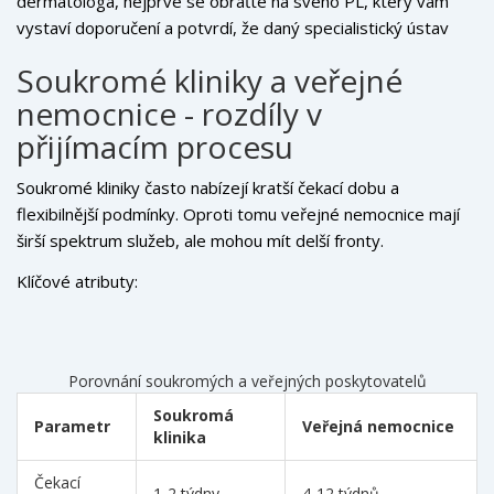
dermatologa, nejprve se obraťte na svého PL, který vám
vystaví doporučení a potvrdí, že daný specialistický ústav
přijímá nové pacienty.
Soukromé kliniky a veřejné
nemocnice - rozdíly v
přijímacím procesu
Soukromé kliniky často nabízejí kratší čekací dobu a
flexibilnější podmínky. Oproti tomu veřejné nemocnice mají
širší spektrum služeb, ale mohou mít delší fronty.
Klíčové atributy:
Porovnání soukromých a veřejných poskytovatelů
Soukromá
Parametr
Veřejná nemocnice
klinika
Čekací
1-2 týdny
4-12 týdnů