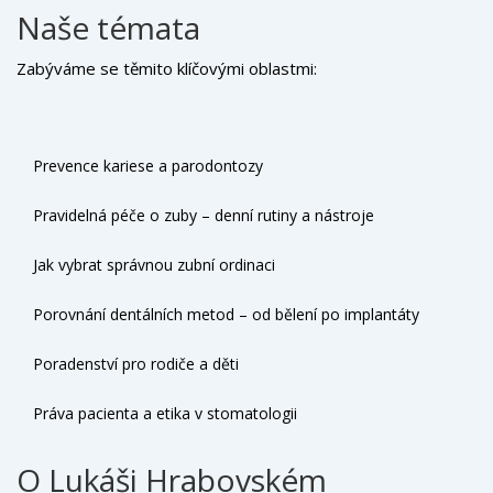
léčebných postupech. Naše články, průvodce a tipy jsou
Naše témata
vytvářeny s ohledem na potřeby běžných pacientů – bez
zbytečného odborného žargonu, ale s respektem k vědecké
Zabýváme se těmito klíčovými oblastmi:
přesnosti.
Prevence kariese a parodontozy
Pravidelná péče o zuby – denní rutiny a nástroje
Jak vybrat správnou zubní ordinaci
Porovnání dentálních metod – od bělení po implantáty
Poradenství pro rodiče a děti
Práva pacienta a etika v stomatologii
O Lukáši Hrabovském