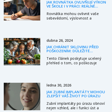
JAK ROVNÁTKA OVLIVŇUJÍ VÝKON
VE ŠKOLE I V PRÁCI: REÁLNÉ
DOPADY A TIPY
Rovnátka mohou ovlivnit vaše
sebevědomí, výslovnost a
soustředění. Zjistěte, jak zvládnout
ortodontickou léčbu bez
kompromisů ve škole i v práci.
dubna 26, 2024
JAK CHRÁNIT SKLOVINU PŘED
POŠKOZENÍM: DŮLEŽITÉ
INFORMACE A TIPY
Tento článek poskytuje ucelený
přehled o tom, co poškozuje
sklovinu zubů a jak se vyhnout
jejímu opotřebení. Dozvíte se o
běžných návycích, které mohou
vaši sklovinu nevědomě poškodit,
ledna 30, 2026
o vlivu stravy a pitných návyků, a
také o tom, které hygienické
JAK ZUBNÍ IMPLANTÁTY MOHOU
praktiky jsou nejefektivnější v
ZLEPŠIT VÁŠ ŽIVOT PO ÚRAZU
prevenci poškození skloviny. Článek
Zubní implantáty po úrazu obnoví
je doplněn praktickými radami a
nejen vzhled, ale i funkci úst a
doporučeními, jak pečovat o své