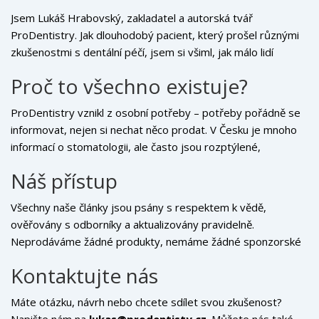
Jsem Lukáš Hrabovský, zakladatel a autorská tvář
ProDentistry. Jak dlouhodobý pacient, který prošel různými
zkušenostmi s dentální péčí, jsem si všiml, jak málo lidí
skutečně rozumí tomu, co jim lékař říká, nebo jak vybrat
Proč to všechno existuje?
důvěryhodnou ordinaci. To mě inspirovalo vytvořit tento
projekt – místo, kde se informace stávají jasnými,
ProDentistry vznikl z osobní potřeby – potřeby pořádně se
přístupnými a bezpečnými. Nejsem zubní lékař, ale věnuji se
informovat, nejen si nechat něco prodat. V Česku je mnoho
výzkumu a překladu odborných znalostí do jazyka, kterému
informací o stomatologii, ale často jsou rozptýlené,
rozumíte.
přehnaně marketingové nebo příliš technické. Chtěl jsem
Náš přístup
vytvořit místo, kde se člověk může zorientovat bez stresu,
bez obav, že ho někdo chce něco nutit koupit. Tady je vaše
Všechny naše články jsou psány s respektem k vědě,
právo na informaci na prvním místě.
ověřovány s odborníky a aktualizovány pravidelně.
Neprodáváme žádné produkty, nemáme žádné sponzorské
příspěvky, které by ovlivňovaly obsah. Naše jediná
Kontaktujte nás
závaznost je k vám – čtenáři, který hledá pravdu a jasnost.
Máte otázku, návrh nebo chcete sdílet svou zkušenost?
Napište nám na
lukas@prodentisty.cz
. Můžete nás také