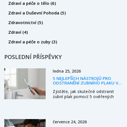
Zdraví a péče o tělo
(6)
Zdraví a Duševní Pohoda
(5)
Zdravotnictví
(5)
Zdraví
(4)
Zdraví a péče o zuby
(3)
POSLEDNÍ PŘÍSPĚVKY
ledna 25, 2026
5 NEJLEPŠÍCH NÁSTROJŮ PRO
ODSTRANĚNÍ ZUBNÍHO PLAKU V
ROCE 2026
Zjistěte, jak skutečně odstranit
zubní plak pomocí 5 ověřených
nástrojů - od elektrických kartáčků
až po profesionální čištění.
Všechno, co potřebujete vědět,
abyste předešli kazy a zánětům
července 24, 2026
dásní.