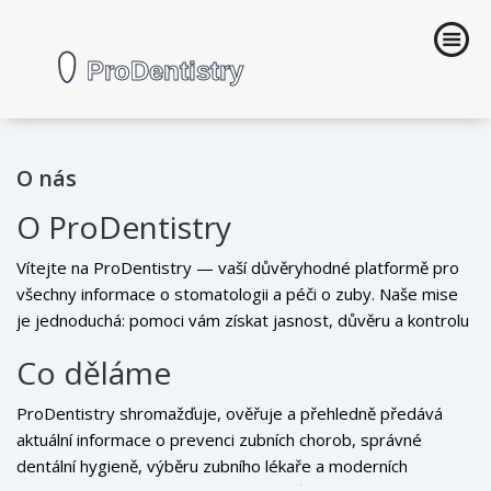
O nás
O ProDentistry
Vítejte na ProDentistry — vaší důvěryhodné platformě pro
všechny informace o stomatologii a péči o zuby. Naše mise
je jednoduchá: pomoci vám získat jasnost, důvěru a kontrolu
nad vaší dentální péčí. Nejde nám o prodej služeb, ale o
Co děláme
poskytování přesných, srozumitelných a praktických
informací, které vám skutečně pomohou.
ProDentistry shromažďuje, ověřuje a přehledně předává
aktuální informace o prevenci zubních chorob, správné
dentální hygieně, výběru zubního lékaře a moderních