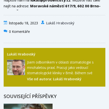
najít na adrese:
Moravské náměstí 617/9, 602 00 Brno-
Střed, Česko
. Vaše zpětná vazba nás pomáhá být lepšími.
Lukáš Hrabovský
listopadu 18, 2023
0 Komentáře
Lukáš Hrabovský
Jsem odborníkem v oblasti stomatologie s
mnohaletou praxí. Pracuji jako vedoucí
stomatologické kliniky v Brně. Během své
kariéry jsem měl možnost léčit a pomáhat
Vše od autora:
Lukáš Hrabovský
široké škále pacientů. Rád píšu články na téma
péče o zuby, protože věřím, že dobrá prevence
je klíčem k zdravému úsměvu. Mimo práci
SOUVISEJÍCÍ PŘÍSPĚVKY
trávím čas se svou rodinou a zvířaty a také se
věnuji svým koníčkům.