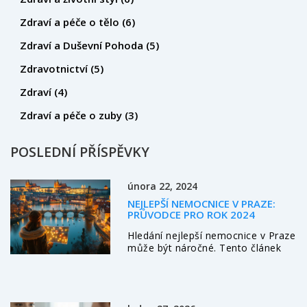
Zdraví a péče o tělo
(6)
Zdraví a Duševní Pohoda
(5)
Zdravotnictví
(5)
Zdraví
(4)
Zdraví a péče o zuby
(3)
POSLEDNÍ PŘÍSPĚVKY
února 22, 2024
NEJLEPŠÍ NEMOCNICE V PRAZE:
PRŮVODCE PRO ROK 2024
Hledání nejlepší nemocnice v Praze
může být náročné. Tento článek
poskytuje ucelený přehled
nejlepších nemocnic v hlavním
městě, jejich specializaci,
dostupnosti služeb a zpětné vazby