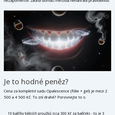
nezapomeňte: žádná domácí metoda nenahradí pravidelnou
kontrolu u dentisty. Každých 6 měsíců.
Je to hodné peněz?
Cena za kompletní sadu Opalescence (fólie + gel) je mezi 2
500 a 4 500 Kč. To zní drahé? Porovnejte to s:
10 balíčky bělicích proužků (cca 300 Kč za balíček) - to je 3