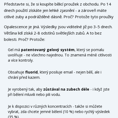
Představte si, že si koupíte bělicí proužek z obchodu. Po 14
dnech použití získáte jen lehké zjasnění - a zároveň máte
citlivé zuby a podrážděné dásně. Proč? Protože tyto proužky
nejsou vyrobeny pro vaše ústy. Jsou jednoho tvaru pro
Opalescence je jiná. Výsledky jsou viditelné již po 3-5 dnech.
všechny. A jejich gel má jen 6-10 % peroxidu vodíku - příliš
Většina lidí získá 2-8 odstínů světlejších zubů. A to bez
málo na skutečný výsledek.
bolesti. Proč? Protože:
Gel má
patentovaný gelový systém
, který se pomalu
uvolňuje - ne všechno najednou. To znamená méně citlivosti
a více kontroly.
Obsahuje
fluorid
, který posiluje email - nejen bělí, ale i
chrání před kazem.
Je vyrobený tak, aby
zůstával na zubech déle
- i když jste
při bělení mluvili nebo pili vodu.
Je k dispozici v různých koncentracích - takže si můžete
vybrat, zda chcete jemné bělení (10 %) nebo rychlý výsledek
(35 %).