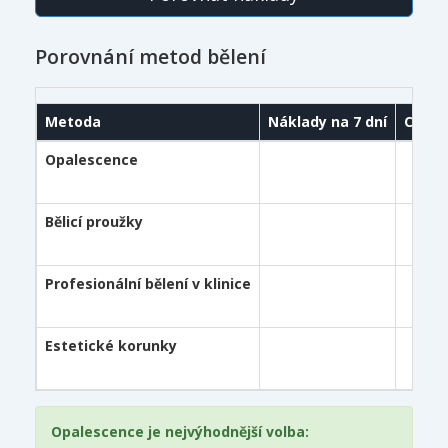
Porovnání metod bělení
Metoda
Náklady na 7 dní
Cena 
Opalescence
Bělicí proužky
Profesionální bělení v klinice
Estetické korunky
Opalescence je nejvýhodnější volba: