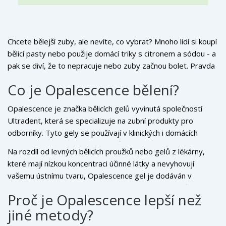
Chcete bělejší zuby, ale nevíte, co vybrat? Mnoho lidí si koupí
bělicí pasty nebo použije domácí triky s citronem a sódou - a
pak se diví, že to nepracuje nebo zuby začnou bolet. Pravda
je jednoduchá: ne všechno, co je „přirozené“, je bezpečné
Co je Opalescence bělení?
nebo účinné. Pokud hledáte spolehlivé, bezpečné a
dlouhodobě efektivní řešení,
Opalescence bělení
je jedna z
Opalescence je značka bělicích gelů vyvinutá společností
nejčastěji doporučovaných možností mezi dentistry a
Ultradent, která se specializuje na zubní produkty pro
pacienty po celé České republice.
odborníky. Tyto gely se používají v klinických i domácích
podmínkách a jsou dostupné v různých koncentracích
Na rozdíl od levných bělicích proužků nebo gelů z lékárny,
peroxidu vodíku (od 10 % do 40 %) i peroxidu karbamidu.
které mají nízkou koncentraci účinné látky a nevyhovují
Každý gel obsahuje také přísady, které chrání zubní email a
vašemu ústnímu tvaru, Opalescence gel je dodáván v
snižují citlivost - jako je potasné nitrat a fluorid. To znamená,
individuálních formovacích fóliích. Tyto fólie se přizpůsobí
že nejen bělí, ale také chrání.
Proč je Opalescence lepší než
vašim zubům jako druhá kůže - a to znamená, že gel zůstává
jiné metody?
přesně tam, kde má být: na povrchu zubů, ne na jazyce nebo
dásních.