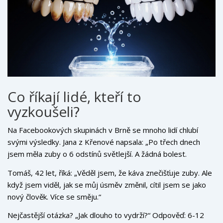
Co říkají lidé, kteří to
vyzkoušeli?
Na Facebookových skupinách v Brně se mnoho lidí chlubí
svými výsledky. Jana z Křenové napsala: „Po třech dnech
jsem měla zuby o 6 odstínů světlejší. A žádná bolest.
Předtím jsem používala proužky - a všechno to bylo jen šum.“
Tomáš, 42 let, říká: „Věděl jsem, že káva znečišťuje zuby. Ale
když jsem viděl, jak se můj úsměv změnil, cítil jsem se jako
nový člověk. Více se směju.“
Nejčastější otázka? „Jak dlouho to vydrží?“ Odpověď: 6-12