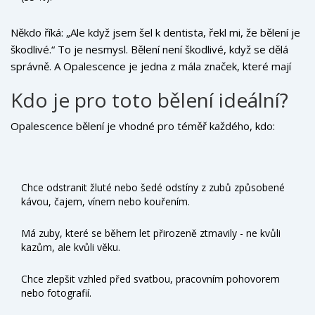
Někdo říká: „Ale když jsem šel k dentista, řekl mi, že bělení je
škodlivé.“ To je nesmysl. Bělení není škodlivé, když se dělá
správně. A Opalescence je jedna z mála značek, které mají
klinické studie potvrzující její bezpečnost i účinnost - a to od
Kdo je pro toto bělení ideální?
roku 2001. Více než 15 milionů pacientů po celém světě ji
použilo - včetně mnoha dentistů v Brně, Praze nebo
Opalescence bělení je vhodné pro téměř každého, kdo:
Ostravě.
Chce odstranit žluté nebo šedé odstíny z zubů způsobené
kávou, čajem, vínem nebo kouřením.
Má zuby, které se během let přirozeně ztmavily - ne kvůli
kazům, ale kvůli věku.
Chce zlepšit vzhled před svatbou, pracovním pohovorem
nebo fotografií.