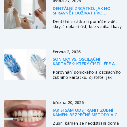
ledna 27, 2026
od pacientů. Naučíte se, jak vybrat
tu pravou nemocnici pro vaše
DENTÁLNÍ ZRCÁTKO: JAK HO
potřeby a co vše je při jejím
SPRÁVNĚ POUŽÍVAT PRO
výběru důležité. Přečtěte si, jaké
MAXIMÁLNÍ EFEKT
Dentální zrcátko ti pomůže vidět
služby nabízejí jednotlivé zařízení a
skryté oblasti úst, kde vznikají kazy
jak jsou hodnoceny z hlediska péče
a záněty. Nauč se ho správně
o pacienta.
používat, aby jsi předešel drahým
zákrokům a udržel zuby zdravé.
června 2, 2026
SONICKÝ VS. OSCILAČNÍ
KARTÁČEK: KTERÝ ČISTÍ LÉPE A
PRO KOHO JE VHODNÝ?
Porovnání sonického a oscilačního
zubního kartáčku. Zjistěte, jak
funguje technologie Curaprox,
který typ čistí lépe a jak vybrat
kartáček pro citlivé dásně.
března 20, 2026
JAK SI SÁM ODSTRANIT ZUBNÍ
KÁMEN: BEZPEČNÉ METODY A CO
SE VYVAROVAT
Zubní kámen se neodstraní doma