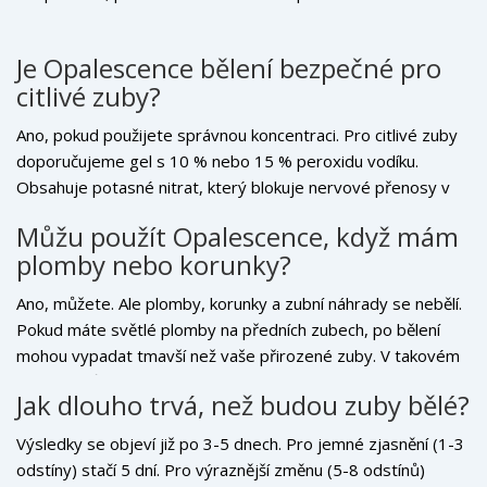
Je Opalescence bělení bezpečné pro
citlivé zuby?
Ano, pokud použijete správnou koncentraci. Pro citlivé zuby
doporučujeme gel s 10 % nebo 15 % peroxidu vodíku.
Obsahuje potasné nitrat, který blokuje nervové přenosy v
zubech. Pokud cítíte bolest, zkrátíte dobu bělení na 15 minut
Můžu použít Opalescence, když mám
nebo přerušíte na den. Většina lidí s citlivostí získá výsledek
plomby nebo korunky?
bez problémů.
Ano, můžete. Ale plomby, korunky a zubní náhrady se nebělí.
Pokud máte světlé plomby na předních zubech, po bělení
mohou vypadat tmavší než vaše přirozené zuby. V takovém
případě můžete po bělení navštívit zubního lékaře - a on
Jak dlouho trvá, než budou zuby bělé?
plomby jednoduše nahradí novými, které budou odpovídat
vaší nové barvě.
Výsledky se objeví již po 3-5 dnech. Pro jemné zjasnění (1-3
odstíny) stačí 5 dní. Pro výraznější změnu (5-8 odstínů)