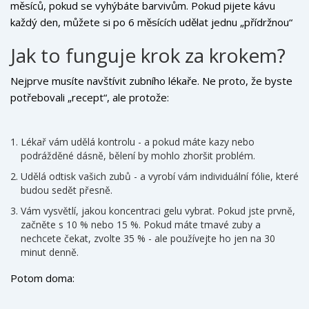
měsíců, pokud se vyhýbáte barvivům. Pokud pijete kávu
každý den, můžete si po 6 měsících udělat jednu „přídržnou“
sezení - 1-2 dny bělení - a zuby budou zase jako nové.
Jak to funguje krok za krokem?
Nejprve musíte navštívit zubního lékaře. Ne proto, že byste
potřebovali „recept“, ale protože:
Lékař vám udělá kontrolu - a pokud máte kazy nebo
podrážděné dásně, bělení by mohlo zhoršit problém.
Udělá odtisk vašich zubů - a vyrobí vám individuální fólie, které
budou sedět přesně.
Vám vysvětlí, jakou koncentraci gelu vybrat. Pokud jste prvně,
začněte s 10 % nebo 15 %. Pokud máte tmavé zuby a
nechcete čekat, zvolte 35 % - ale používejte ho jen na 30
minut denně.
Potom doma: