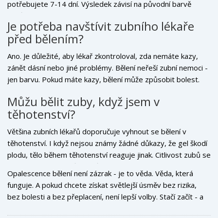
potřebujete 7-14 dní. Výsledek závisí na původní barvě
zubů, koncentraci gelu a pravidelnosti používání.
Je potřeba navštívit zubního lékaře
před bělením?
Ano. Je důležité, aby lékař zkontroloval, zda nemáte kazy,
zánět dásní nebo jiné problémy. Bělení neřeší zubní nemoci -
jen barvu. Pokud máte kazy, bělení může způsobit bolest.
Navíc lékař vám vyrobí přesné fólie - a to je klíč k úspěchu.
Můžu bělit zuby, když jsem v
těhotenství?
Většina zubních lékařů doporučuje vyhnout se bělení v
těhotenství. I když nejsou známy žádné důkazy, že gel škodí
plodu, tělo během těhotenství reaguje jinak. Citlivost zubů se
zvyšuje - a bělení může způsobit nepříjemnosti. Po porodu
Opalescence bělení není zázrak - je to věda. Věda, která
je možné bělení bez obav pokračovat.
funguje. A pokud chcete získat světlejší úsměv bez rizika,
bez bolesti a bez přeplacení, není lepší volby. Stačí začít - a
za týden se podíváte do zrcadla a uvidíte, že se změnilo víc,