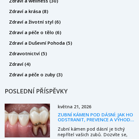
Zdraví a wellness
(30)
Zdraví a krása
(8)
Zdraví a životní styl
(6)
Zdraví a péče o tělo
(6)
Zdraví a Duševní Pohoda
(5)
Zdravotnictví
(5)
Zdraví
(4)
Zdraví a péče o zuby
(3)
POSLEDNÍ PŘÍSPĚVKY
května 21, 2026
ZUBNÍ KÁMEN POD DÁSNÍ: JAK HO
ODSTRANIT, PREVENCE A VÝHODY
OŠETŘENÍ
Zubní kámen pod dásní je tichý
nepřítel vašich zubů. Dozvíte se,