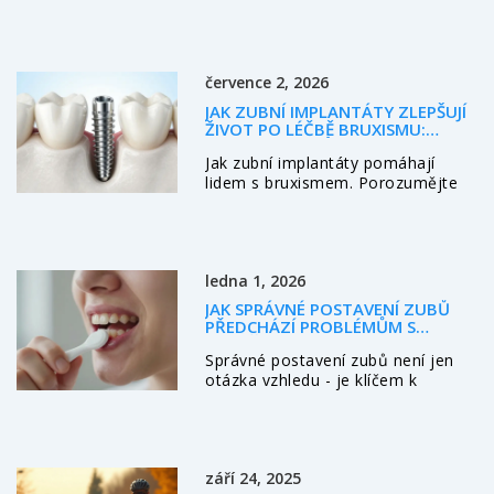
jak ho rozpoznat, proč ho nelze
odstranit doma a jaké jsou
moderní metody profesionálního
čištění.
července 2, 2026
JAK ZUBNÍ IMPLANTÁTY ZLEPŠUJÍ
ŽIVOT PO LÉČBĚ BRUXISMU:
KOMPLETNÍ PRŮVODCE
Jak zubní implantáty pomáhají
lidem s bruxismem. Porozumějte
rizikům, výběru materiálů jako je
zirkon a důležitosti chrániče pro
dlouhou životnost.
ledna 1, 2026
JAK SPRÁVNÉ POSTAVENÍ ZUBŮ
PŘEDCHÁZÍ PROBLÉMŮM S
DÁSNĚMI
Správné postavení zubů není jen
otázka vzhledu - je klíčem k
zdravým dásním. Křivé zuby
způsobují záněty, krvácení a
dokonce ztrátu zubů. Zjistěte, jak
ortodontie může předcházet
září 24, 2025
těmto problémům.