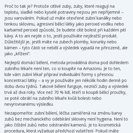
Proč to tak je? Protože
citlivé zuby
,
zuby, které reagují na
teplotu, sladké nebo kyselé potraviny
nejsou jen nepříjemné –
jsou varováním. Pokud už máte otevřené zubní kanálky nebo
tenkou sklovinu, agresivní bělicí látky jako peroxid vodíku nebo
karbamid peroxid způsobí, že budete cítit bolest při každém pití
kávy. A to ani nejde o to, jestli používáte nejdražší produkt.
Důležitější je, jestli máte na zubech plomby, korunky nebo
kámen – tyto části se nebělí a výsledek vypadá ne přirozeně, ale
jako „křížení“.
Nejlepší
domácí bělení
,
metoda prováděná doma pod dohledem
zubního lékaře
není ten, co si koupíte na Amazonu. Je to ten,
kde vám zubní lékař připraví individuální formy s přesnou
koncentrací látky – a vy je používáte jen několik hodin denně po
dobu dvou týdnů. Takové bělení funguje, nezničí zuby a výsledek
trvá až dva roky. Více než 70 % lidí, kteří si koupili bělicí proužky,
se poté obrátí na zubního lékaře kvůli bolesti nebo
nevyrovnanému výsledku.
Nezapomeňte:
zubní bělení
,
léčba zaměřená na změnu barvy
zubů bez mechanického odebírání skloviny
není hygiena. Není to
jako čištění zubů nebo odstranění kamenů. Je to kosmetická
procedura, která vyžaduje předchozí vyšetření. Pokud máte