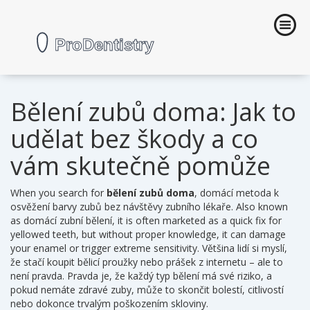
Bělení zubů doma: Jak to
udělat bez škody a co
vám skutečně pomůže
When you search for
bělení zubů doma
,
domácí metoda k
osvěžení barvy zubů bez návštěvy zubního lékaře
. Also known
as
domácí zubní bělení
, it is often marketed as a quick fix for
yellowed teeth, but without proper knowledge, it can damage
your enamel or trigger extreme sensitivity.
Většina lidí si myslí,
že stačí koupit bělicí proužky nebo prášek z internetu – ale to
není pravda. Pravda je, že každý typ bělení má své riziko, a
pokud nemáte zdravé zuby, může to skončit bolestí, citlivostí
nebo dokonce trvalým poškozením skloviny.