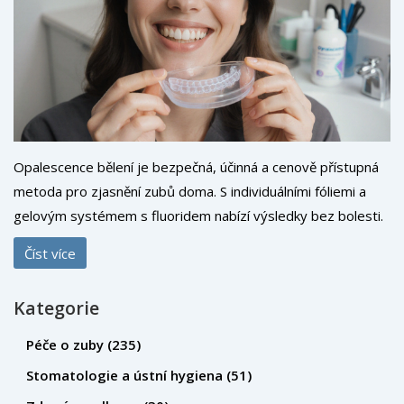
Opalescence bělení je bezpečná, účinná a cenově přístupná
metoda pro zjasnění zubů doma. S individuálními fóliemi a
gelovým systémem s fluoridem nabízí výsledky bez bolesti.
Ideální pro káváře, kouře a všechny, kdo chtějí světlejší
Číst více
úsměv.
Kategorie
Péče o zuby
(235)
Stomatologie a ústní hygiena
(51)