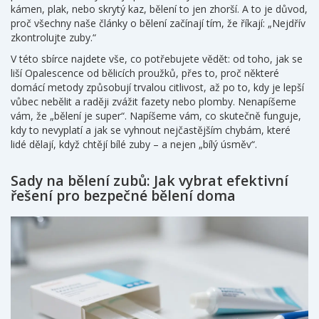
kámen, plak, nebo skrytý kaz, bělení to jen zhorší. A to je důvod,
proč všechny naše články o bělení začínají tím, že říkají: „Nejdřív
zkontrolujte zuby.“
V této sbírce najdete vše, co potřebujete vědět: od toho, jak se
liší Opalescence od bělicích proužků, přes to, proč některé
domácí metody způsobují trvalou citlivost, až po to, kdy je lepší
vůbec nebělit a raději zvážit fazety nebo plomby. Nenapíšeme
vám, že „bělení je super“. Napíšeme vám, co skutečně funguje,
kdy to nevyplatí a jak se vyhnout nejčastějším chybám, které
lidé dělají, když chtějí bílé zuby – a nejen „bílý úsměv“.
Sady na bělení zubů: Jak vybrat efektivní
řešení pro bezpečné bělení doma