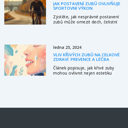
JAK POSTAVENÍ ZUBŮ OVLIVŇUJE
SPORTOVNÍ VÝKON
Zjistěte, jak nesprávné postavení
zubů může omezit dech, čelistní
stabilitu i sportovní výkon a jak
ortodontické řešení pomáhá vrátit
sílu do tréninku.
ledna 25, 2024
VLIV KŘIVÝCH ZUBŮ NA CELKOVÉ
ZDRAVÍ: PREVENCE A LÉČBA
Článek popisuje, jak křivé zuby
mohou ovlivnit nejen estetiku
úsměvu, ale také celkové zdraví.
Zabývá se možnými zdravotními
komplikacemi způsobenými
neupraveným skusem, dále
představuje preventivní opatření a
moderní možnosti léčby. Poskytuje
průvodce k udržení zdraví ústní
dutiny a radí, jak se vyvarovat
potenciálním problémům spojeným
s křivými zuby.