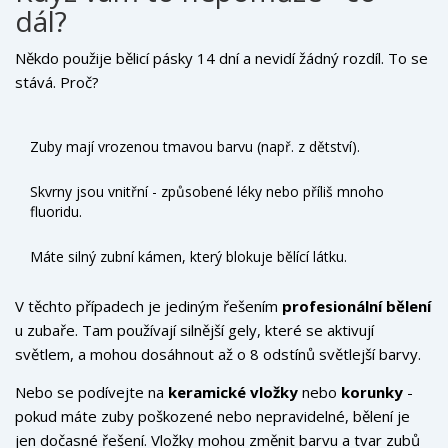
dál?
Někdo použije bělicí pásky 14 dní a nevidí žádný rozdíl. To se
stává. Proč?
Zuby mají vrozenou tmavou barvu (např. z dětství).
Skvrny jsou vnitřní - způsobené léky nebo příliš mnoho
fluoridu.
Máte silný zubní kámen, který blokuje bělící látku.
V těchto případech je jediným řešením
profesionální bělení
u zubaře. Tam používají silnější gely, které se aktivují
světlem, a mohou dosáhnout až o 8 odstínů světlejší barvy.
Cena je 3 000-5 000 Kč, ale výsledek je trvalejší a
Nebo se podívejte na
keramické vložky
nebo
korunky
-
bezpečnější.
pokud máte zuby poškozené nebo nepravidelné, bělení je
jen dočasné řešení. Vložky mohou změnit barvu a tvar zubů