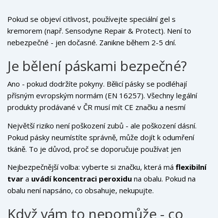
Pokud se objeví citlivost, používejte speciální gel s
kremorem (např. Sensodyne Repair & Protect). Není to
nebezpečné - jen dočasné. Zanikne během 2-5 dní.
Je bělení páskami bezpečné?
Ano - pokud dodržíte pokyny. Bělicí pásky se podléhají
přísným evropským normám (EN 16257). Všechny legální
produkty prodávané v ČR musí mít CE značku a nesmí
obsahovat více než 6 % peroxidu vodíku pro domácí použití.
Největší riziko není poškození zubů - ale poškození dásní.
Produkty s vyšší koncentrací jsou jen pro zubaře.
Pokud pásky neumístíte správně, může dojít k odumření
tkáně. To je důvod, proč se doporučuje používat jen
produkty s přesným tvarováním, které se přizpůsobují
Nejbezpečnější volba: vyberte si značku, která má
flexibilní
zubům.
tvar
a
uvádí koncentraci peroxidu
na obalu. Pokud na
obalu není napsáno, co obsahuje, nekupujte.
Když vám to nepomůže - co