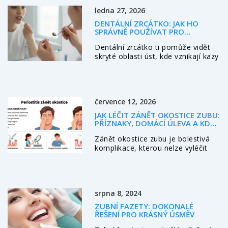
ledna 27, 2026
DENTÁLNÍ ZRCÁTKO: JAK HO
SPRÁVNĚ POUŽÍVAT PRO
MAXIMÁLNÍ EFEKT
Dentální zrcátko ti pomůže vidět
skryté oblasti úst, kde vznikají kazy
a záněty. Nauč se ho správně
používat, aby jsi předešel drahým
zákrokům a udržel zuby zdravé.
července 12, 2026
JAK LÉČIT ZÁNĚT OKOSTICE ZUBU:
PŘÍZNAKY, DOMÁCÍ ÚLEVA A KDY
JÍT K LÉKAŘI
Zánět okostice zubu je bolestivá
komplikace, kterou nelze vyléčit
doma. Zjistěte příznaky, jak získat
okamžitou úlevu a proč je nutná
návštěva stomatologa pro prevenci
vážných zdravotních rizik.
srpna 8, 2024
ZUBNÍ FAZETY: DOKONALÉ
ŘEŠENÍ PRO KRÁSNÝ ÚSMĚV