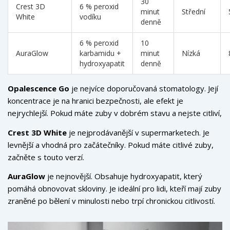
30
Crest 3D
6 % peroxid
minut
Střední
White
vodíku
denně
6 % peroxid
10
AuraGlow
karbamidu +
minut
Nízká
hydroxyapatit
denně
Opalescence Go
je nejvíce doporučovaná stomatology. Její
koncentrace je na hranici bezpečnosti, ale efekt je
nejrychlejší. Pokud máte zuby v dobrém stavu a nejste citliví,
je to nejlepší volba.
Crest 3D White
je nejprodávanější v supermarketech. Je
levnější a vhodná pro začátečníky. Pokud máte citlivé zuby,
začněte s touto verzí.
AuraGlow
je nejnovější. Obsahuje hydroxyapatit, který
pomáhá obnovovat skloviny. Je ideální pro lidi, kteří mají zuby
zraněné po bělení v minulosti nebo trpí chronickou citlivostí.