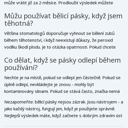
může vrátit již za 2 měsíce. Prodloužit výsledek můžete
omezením potravin, které barví, a pravidelným čištěním
Můžu používat bělicí pásky, když jsem
zubů.
těhotná?
Většina stomatologů doporučuje vyhnout se bělení zubů
během těhotenství, i když neexistují důkazy, že peroxid
vodíku škodí plodu. Je to otázka opatrnosti. Pokud chcete
osvěžit úsměv, zaměřte se na profesionální čištění zubů - to
Co dělat, když se pásky odlepí během
je bezpečné a efektivní.
používání?
Nechte je na místě, pokud se odlepí jen částečně. Pokud se
úplně odlepí, nevkládejte je znovu - mohly být
kontaminovány slinami. Pokud se stává často, značka nemá
správný tvar pro vaše zuby. Zkuste jinou značku s flexibilním
Nezapomeňte: bělicí pásky nejsou zázrak. Jsou nástrojem - a
tělem nebo zvažte individuální formy od zubaře.
jako každý nástroj, fungují jen, když je použijete správně.
Nejlepší výsledek máte, když začnete s dobrým zdravím úst
a dodržíte pravidla. Nejde o to, kolik peněz utratíte - ale o to,