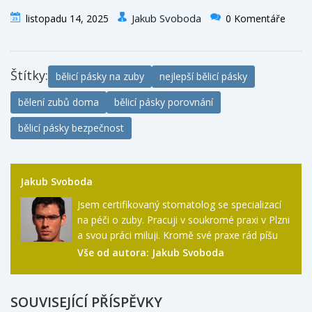
kolik času a pozornosti věnujete svým zubům.
Jakub Svoboda
listopadu 14, 2025
0 Komentáře
Štítky:
bělicí pásky na zuby
nejlepší bělicí pásky
bělení zubů doma
bělicí pásky porovnání
bělicí pásky bezpečnost
Jakub Svoboda
Jsem certifikovaný stomatolog se specializací
na péči o zuby. Pracuji v soukromé praxi v Plzni
a svou práci miluji. Kromě své praxe rád píšu
odborné články o péči o zuby, abych vzdělával
Vše od autora:
Jakub Svoboda
veřejnost o důležitosti ústní hygieny. Ve svém
volném čase miluji turistiku a fotografování
přírody.
SOUVISEJÍCÍ PŘÍSPĚVKY