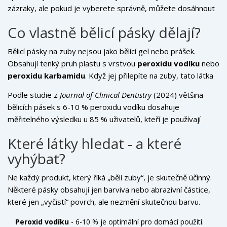
zázraky, ale pokud je vyberete správně, můžete dosáhnout
viditelného zlepšení bez návštěvy zubaře. Problém je, že na
Co vlastně bělicí pásky dělají?
trhu je desítky značek - od levných supermarketových
produktů po drahé klinické verze. Jak zjistit, která opravdu
Bělicí pásky na zuby nejsou jako bělící gel nebo prášek.
funguje a která jen vyprázdní vaši peněženku? A co když
Obsahují tenký pruh plastu s vrstvou
peroxidu vodíku
nebo
máte citlivé zuby nebo náplně? Tady je, co potřebujete
peroxidu karbamidu
. Když jej přilepíte na zuby, tato látka
vědět, abyste nekoupili něco, co vás může poškodit.
postupně proniká do skloviny a rozkládá pigmenty, které
Podle studie z
Journal of Clinical Dentistry
(2024) většina
způsobují tmavší barvu. Není to bělení, které změní barvu
bělicích pásek s 6-10 % peroxidu vodíku dosahuje
zubů na bílou jako sníh - ale obvykle zlepší odstín o 1 až 3
měřitelného výsledku u 85 % uživatelů, kteří je používají
odstíny za 7 až 14 dní.
pravidelně. Ale ne všichni. Pokud máte tmavé skvrny z kávy,
Které látky hledat - a které
čaje, tabáku nebo antibiotik jako tetracyklin, pásky pomohou
vyhýbat?
jen částečně. V těchto případech potřebujete profesionální
bělení.
Ne každý produkt, který říká „bělí zuby“, je skutečně účinný.
Některé pásky obsahují jen barviva nebo abrazivní částice,
které jen „vyčistí“ povrch, ale nezmění skutečnou barvu.
Hledejte tyto látky na obalu:
Peroxid vodíku
- 6-10 % je optimální pro domácí použití.