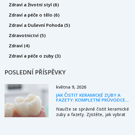
Zdraví a životní styl
(6)
Zdraví a péče o tělo
(6)
Zdraví a Duševní Pohoda
(5)
Zdravotnictví
(5)
Zdraví
(4)
Zdraví a péče o zuby
(3)
POSLEDNÍ PŘÍSPĚVKY
května 9, 2026
JAK ČISTIT KERAMICKÉ ZUBY A
FAZETY: KOMPLETNÍ PRŮVODCE
PÉČÍ
Naučte se správně čistit keramické
zuby a fazety. Zjistěte, jak vybrat
zubní pastu, kartáček a doplnit péči
mezizubními kartáčky pro dlouhou
životnost.