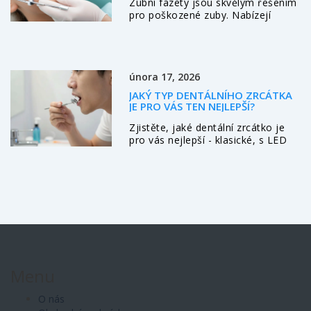
Zubní fazety jsou skvělým řešením
pro poškozené zuby. Nabízejí
rychlou a efektivní cestu k
dosažení krásného úsměvu. V
tomto článku se podíváme na to,
co zubní fazety jsou, jak fungují,
února 17, 2026
jaké jsou jejich výhody a nevýhody
a pro koho jsou vhodné. Přinášíme
JAKÝ TYP DENTÁLNÍHO ZRCÁTKA
také několik tipů na jejich údržbu a
JE PRO VÁS TEN NEJLEPŠÍ?
péči pro dlouhou životnost.
Zjistěte, jaké dentální zrcátko je
pro vás nejlepší - klasické, s LED
osvětlením nebo moderní verze.
Naučte se, jak ho správně používat
a kdy je vhodné ho mít.
Menu
O nás