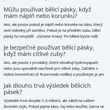
najednou.
Můžu používat bělicí pásky, když
mám náplň nebo korunku?
Ano, ale pouze pokud je náplň nebo korunka na zubu, který
není viditelný při úsměvu. Pokud je na předním zubu, bělicí
pásky ho nevybělí - zůstane tmavý. Po bělení byste měli
navštívit zubaře a zjistit, zda je potřeba náplň vyměnit. Jinak
Je bezpečné používat bělicí pásky,
budete mít nekonzistentní barvu zubů.
když mám citlivé zuby?
Ano, ale pouze s produkty, které obsahují hydroxyapatit
nebo jsou speciálně navržené pro citlivé zuby. Začněte s
nízkou koncentrací (6 % peroxidu vodíku) a používejte je jen
10-15 minut denně. Pokud pocítíte bolest, okamžitě
Jak dlouho trvá výsledek bělicích
přestanete. Používejte zubní pastu pro citlivé zuby 2 týdny
pásek?
před bělením.
Výsledek trvá obvykle 3-6 měsíců, ale záleží na vašem
životním stylu. Pokud pijete kávu, čaj nebo kouříte, barva se