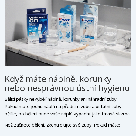
Když máte náplně, korunky
nebo nesprávnou ústní hygienu
Bělicí pásky nevybělí náplně, korunky ani náhradní zuby.
Pokud máte jednu náplň na předním zubu a ostatní zuby
bělíte, po bělení bude vaše náplň vypadat jako tmavá skvrna.
To není chyba produktu - je to fyzikální skutečnost. V
Než začnete bělení, zkontrolujte své zuby. Pokud máte:
takovém případě byste měli nejdřív navštívit zubaře a zjistit,
zda je možné náplň vyměnit po bělení.