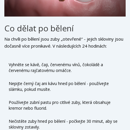
Co dělat po bělení
Na chvíli po bělení jsou zuby „otevřené“ - jejich skloviny jsou
dočasně více pronikavé. V následujících 24 hodinách:
Vyhněte se kávě, čaji, červenému vínů, čokoládě a
červenému rajčatovému omáčce.
Nepijte černý čaj ani kávu hned po bělení - používejte
slámku, pokud musíte.
Používejte zubní pastu pro citlivé zuby, která obsahuje
kremor nebo fluorid.
Nečistěte zuby hned po bělení - počkejte 30 minut, aby se
skloviny zotavily.