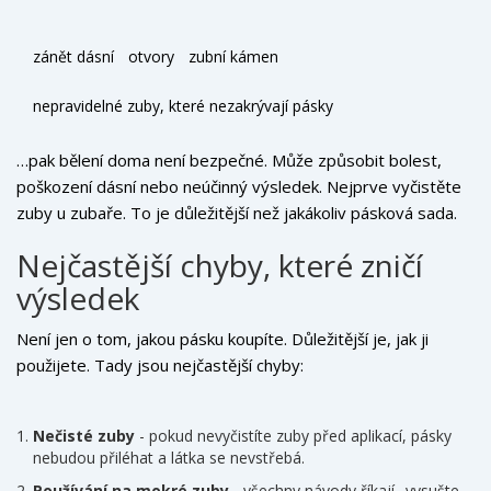
zánět dásní
otvory
zubní kámen
nepravidelné zuby, které nezakrývají pásky
…pak bělení doma není bezpečné. Může způsobit bolest,
poškození dásní nebo neúčinný výsledek. Nejprve vyčistěte
zuby u zubaře. To je důležitější než jakákoliv pásková sada.
Nejčastější chyby, které zničí
výsledek
Není jen o tom, jakou pásku koupíte. Důležitější je, jak ji
použijete. Tady jsou nejčastější chyby:
Nečisté zuby
- pokud nevyčistíte zuby před aplikací, pásky
nebudou přiléhat a látka se nevstřebá.
Používání na mokré zuby
- všechny návody říkají „vysušte