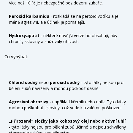
Více než 10 % je nebezpečné bez dozoru zubaře.
Peroxid karbamidu
- rozkládá se na peroxid vodíku a je
méně agresivní, ale účinek je pomalejší.
Hydroxyapatit
- některé novější verze ho obsahují, aby
chránily skloviny a snižovaly citlivost.
Co vyhýbat:
Chlorid sodný
nebo
peroxid sodný
- tyto látky nejsou pro
bělení zubů navrženy a mohou poškodit dásně.
Agresivní abrazivy
- například křemík nebo uhlík. Tyto látky
mohou poškrábat skloviny, což vede k trvalému poškození.
„Přirozené“ složky jako kokosový olej nebo aktivní uhlí
- tyto látky nejsou pro bělení zubů účinné a nejsou schváleny
stomatologickými společnostmi.