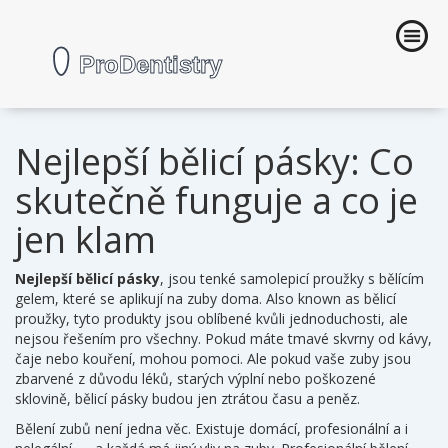
Nejlepší bělicí pásky: Co
skutečně funguje a co je
jen klam
Nejlepší bělicí pásky
,
jsou tenké samolepicí proužky s bělícím
gelem, které se aplikují na zuby doma
. Also known as
bělicí
proužky
, tyto produkty jsou oblíbené kvůli jednoduchosti, ale
nejsou řešením pro všechny.
Pokud máte tmavé skvrny od kávy,
čaje nebo kouření, mohou pomoci. Ale pokud vaše zuby jsou
zbarvené z důvodu léků, starých výplní nebo poškozené
sklovině, bělicí pásky budou jen ztrátou času a peněz.
Bělení zubů
není jedna věc. Existuje domácí, profesionální a i