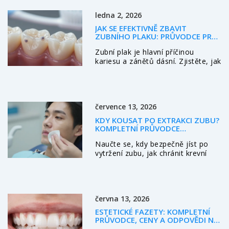
poškození zubů. Zjistěte, jak
ledna 2, 2026
funguje a proč je tak důležité.
JAK SE EFEKTIVNĚ ZBAVIT
ZUBNÍHO PLAKU: PRŮVODCE PRO
ČISTÉ ZUBY KAŽDÝ DEN
Zubní plak je hlavní příčinou
kariesu a zánětů dásní. Zjistěte, jak
ho efektivně odstranit doma, když
jít k lékaři a co dělat, když krvácí
dásně. Praktické rady pro čisté
zuby každý den.
července 13, 2026
KDY KOUSAT PO EXTRAKCI ZUBU?
KOMPLETNÍ PRŮVODCE
BEZPEČNÝM HOJENÍM
Naučte se, kdy bezpečně jíst po
vytržení zubu, jak chránit krevní
sraženinu a předejít suchému
zálku. Praktické tipy pro hojení.
června 13, 2026
ESTETICKÉ FAZETY: KOMPLETNÍ
PRŮVODCE, CENY A ODPOVĚDI NA
NEJČASTĚJŠÍ OTÁZKY