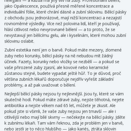
nelegální — a každá má jiný vliv na zuby. Profesionální bělení,
jako
Opalescence
, používá přesně měřené koncentrace a
individuální fólie, které chrání dásně a zubní sklovinu. Bělicí pásky
z obchodu jsou jednorázové, mají nižší koncentraci a nezajistí
rovnoměrné výsledky. Více než polovina lidí, kteří je používají,
hlásí citlivost nebo nevyrovnané bělení — a to proto, že se
nevystavují jen bělícímu gelu, ale i kyselinám, které mohou zubní
sklovinu oslabit.
Zubní estetika
není jen o barvě. Pokud máte mezery, zlomené
zuby nebo korunky, bělicí pásky na ně nebudou mít žádný
účinek. Fazety, korunky nebo vložky se nezbělí — a pokud se
vaše přirozené zuby zjasní, ale kovové nebo keramické
zůstanou stejné, budete vypadat ještě hůř. To je důvod, proč
většina zubních lékařů doporučuje nejdřív vyřešit základní
problémy, a až pak uvažovat o bělení.
Nejlepší bělicí pásky nejsou ty nejlevnější. Jsou ty, které se vám
skutečně hodí. Pokud máte zdravé zuby, nejste těhotná, nejete
antibiotika a nejste věkem nad 65 let, můžete je zkusit. Ale
pokud jste si všimli, že vaše zuby nejsou jen tmavší — ale i
citlivější nebo mají bílé skvrny — nečekejte na bělicí pásky. Jděte
k zubnímu lékaři. Tam vám řeknou, zda je problém jen v barvě,
nebo jestli je to něco hlubšího — jako kariés, ztráta sklovin