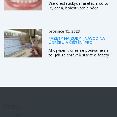
Vše o estetických fasetách: co to
je, cena, bolestivost a péče.
Odpovědi na nejčastější otázky o
keramických a kompozitních
fasetách pro krásný úsměv.
prosince 15, 2023
FAZETY NA ZUBY - NÁVOD NA
ÚDRŽBU A ČIŠTĚNÍ PRO
DLOUHOTRVAJÍCÍ ÚSMĚV
Ahoj všem, dnes se podíváme na
to, jak se správně starat o fazety
na zubech. Budeme se věnovat
různým metodám, které udrží vaše
fazety krásné a zářivé. Ukážu vám,
jakou roli hraje správná hygiena a
jaké výrobky doporučuji pro denní
péči. Také probereme, jak často
byste měli navštěvovat svého
zubaře a co dělat, když se s
fazetami setkáte s jakýmikoli
potížemi. Mějte na paměti, že
Menu
správná údržba je klíčem k
dlouhodobě krásném úsměvu.
O nás