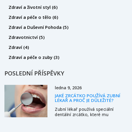
Zdraví a životní styl
(6)
Zdraví a péče o tělo
(6)
Zdraví a Duševní Pohoda
(5)
Zdravotnictví
(5)
Zdraví
(4)
Zdraví a péče o zuby
(3)
POSLEDNÍ PŘÍSPĚVKY
ledna 9, 2026
JAKÉ ZRCÁTKO POUŽÍVÁ ZUBNÍ
LÉKAŘ A PROČ JE DŮLEŽITÉ?
Zubní lékař používá speciální
dentální zrcátko, které mu
umožňuje vidět skryté oblasti v
ústech. Bez něj by nebylo možné
včas detekovat kazy, záněty nebo