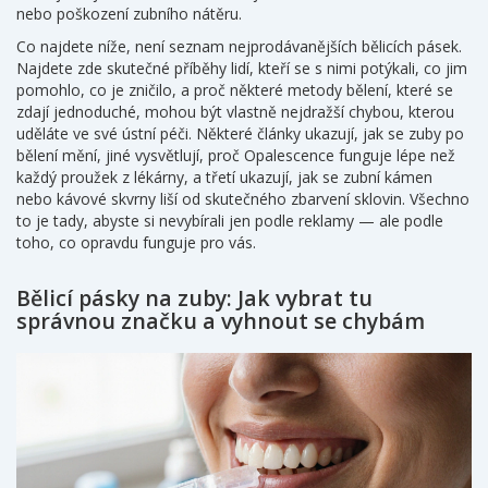
nebo poškození zubního nátěru.
Co najdete níže, není seznam nejprodávanějších bělicích pásek.
Najdete zde skutečné příběhy lidí, kteří se s nimi potýkali, co jim
pomohlo, co je zničilo, a proč některé metody bělení, které se
zdají jednoduché, mohou být vlastně nejdražší chybou, kterou
uděláte ve své ústní péči. Některé články ukazují, jak se zuby po
bělení mění, jiné vysvětlují, proč Opalescence funguje lépe než
každý proužek z lékárny, a třetí ukazují, jak se zubní kámen
nebo kávové skvrny liší od skutečného zbarvení sklovin. Všechno
to je tady, abyste si nevybírali jen podle reklamy — ale podle
toho, co opravdu funguje pro vás.
Bělicí pásky na zuby: Jak vybrat tu
správnou značku a vyhnout se chybám