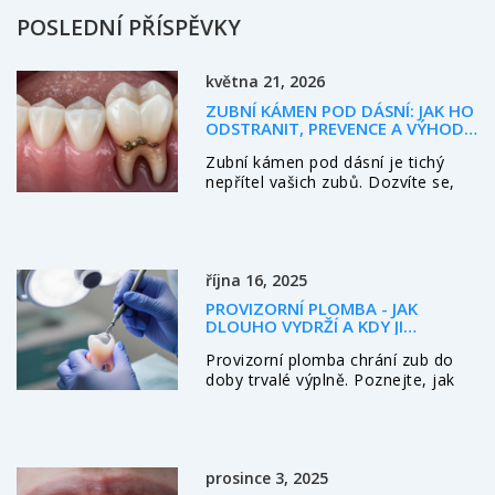
POSLEDNÍ PŘÍSPĚVKY
května 21, 2026
ZUBNÍ KÁMEN POD DÁSNÍ: JAK HO
ODSTRANIT, PREVENCE A VÝHODY
OŠETŘENÍ
Zubní kámen pod dásní je tichý
nepřítel vašich zubů. Dozvíte se,
jak ho rozpoznat, proč ho nelze
odstranit doma a jaké jsou
moderní metody profesionálního
čištění.
října 16, 2025
PROVIZORNÍ PLOMBA - JAK
DLOUHO VYDRŽÍ A KDY JI
VYMĚNIT
Provizorní plomba chrání zub do
doby trvalé výplně. Poznejte, jak
dlouho vydrží, jaké jsou rizika a jak
ji správně pečovat.
prosince 3, 2025