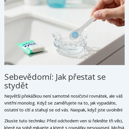
Sebevědomí: Jak přestat se
stydět
Největší překážkou není samotné nosičství rovnátek, ale váš
vnitřní monolog. Když se zaměřujete na to, jak vypadáte,
ostatní to cítí a stahují se od vás. Naopak, když jste uvolnění
a soustředíte se na konverzaci, rovnátka zaniknou v pozadí.
Zkuste tuto techniku: Před odchodem ven si řekněte tři věci,
které na sobě milujete a které s rovnátky nesouvisejí. Možná