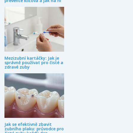
prevence klíčová a jak na ni
Mezizubní kartáčky: Jak je
správně používat pro čisté a
zdravé zuby
Jak se efektivně zbavit
zubního plaku: průvodce pro