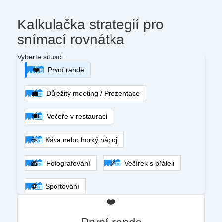
Kalkulačka strategií pro
snímací rovnátka
Vyberte situaci:
❤️
První rande
💼
Důležitý meeting / Prezentace
🍽️
Večeře v restauraci
☕
Káva nebo horký nápoj
📸
Fotografování
🎉
Večírek s přáteli
⚽
Sportování
❤️