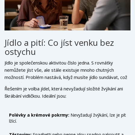
Jídlo a pití: Co jíst venku bez
ostychu
Jídlo je společenskou aktivitou číslo jedna. S rovnátky
nemůžete jíst vše, ale stále existuje mnoho chutných
možností. Problém nastává, když musíte jídlo sundávat, což
může působit neprakticky.
Řešením je volba jídel, která nevyžadují složité žvýkání ani
škrábání vidličkou. Ideální jsou:
Polévky a krémové pokrmy:
Nevyžadují žvýkání, lze je pít
lžící.
Těstoviny:
Spaghetti nebo penne jdou snadno nakroutit a