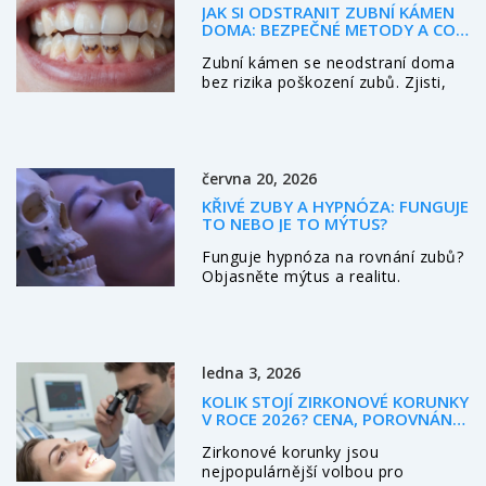
JAK SI ODSTRANIT ZUBNÍ KÁMEN
DOMA: BEZPEČNÉ METODY A CO
SE VYPLATÍ NECHAT LÉKAŘI
Zubní kámen se neodstraní doma
bez rizika poškození zubů. Zjisti,
jak ho předcházet, jaké domácí
metody pomáhají a kdy je nutné jít
k zubaři. Bezpečná péče o zuby
začíná pravidelným čištěním.
června 20, 2026
KŘIVÉ ZUBY A HYPNÓZA: FUNGUJE
TO NEBO JE TO MÝTUS?
Funguje hypnóza na rovnání zubů?
Objasněte mýtus a realitu.
Hypnóza nepohne zuby, ale
pomůže se stresem a bolestí.
Poradíme, jak správně kombinovat
psychologii a stomatologii.
ledna 3, 2026
KOLIK STOJÍ ZIRKONOVÉ KORUNKY
V ROCE 2026? CENA, POROVNÁNÍ
A CO ZA PENÍZE DOSTANETE
Zirkonové korunky jsou
nejpopulárnější volbou pro