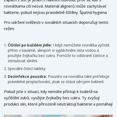
rovnátkama cítí nesvá. Materiál alignerů může zachytávat
bakterie, pokud nejsou pravidelně čištěny. Špatná hygiena
vede k zápachu, který je znát při blízkém kontaktu.
Pro udržení svěžesti v sociálních situacích doporučuji tento
režim:
Čištění po každém jídle:
I když nemůžete rovnátka vyčistit
přímo v kavárně, alespoň si vypláchněte ústa vodou a
použijte žvýkačku bez cukru. Pomůže to odstranit částice a
stimulovat slinění.
Speciální čisticí tablety:
Dezinfekce pouzdra:
Pouzdro na rovnátka také potřebuje
pravidelné proplachování, jinak se stává zdrojem bakterií.
Pokud jste v situaci, kdy nemáte přístup k toaletě na
vyčištění zubů, využijte
žvýkačky bez cukru
. Ty zvyšují
produkci slin, které přirozeně neutralizují bakterie a pomáhají
proti zápachu. Vyberte si značky s xylitolem, který má
antibakteriální účinky.