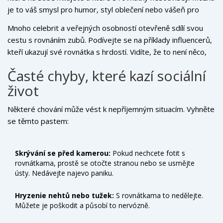
je to váš smysl pro humor, styl oblečení nebo vášeň pro
cestování. Posilněte tyto aspekty identity. Rovnatka jsou
Mnoho celebrit a veřejných osobností otevřeně sdílí svou
pouze dočasný nástroj, ne definice vaší osobnosti.
cestu s rovnáním zubů. Podívejte se na příklady influencerů,
kteří ukazují své rovnátka s hrdostí. Vidíte, že to není něco,
co by bylo ke skrytí. Naopak, je to signál investice do sebe
Časté chyby, které kazí sociální
sama.
život
Některé chování může vést k nepříjemným situacím. Vyhněte
se těmto pastem:
Skrývání se před kamerou:
Pokud nechcete fotit s
rovnátkama, prostě se otočte stranou nebo se usmějte
ústy. Nedávejte najevo paniku.
Hryzenie nehtů nebo tužek:
S rovnátkama to nedělejte.
Můžete je poškodit a působí to nervózně.