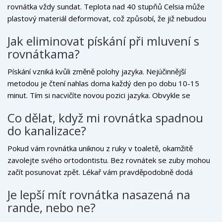
rovnátka vždy sundat. Teplota nad 40 stupňů Celsia může
plastový materiál deformovat, což způsobí, že již nebudou
sedět správně. Navíc káva může zatěžovat povrch rovnátek
Jak eliminovat pískání při mluvení s
barvivy.
rovnátkama?
Pískání vzniká kvůli změně polohy jazyka. Nejúčinnější
metodou je čtení nahlas doma každý den po dobu 10-15
minut. Tím si nacvičíte novou pozici jazyka. Obvykle se
výslovnost upraví během 2-3 týdnů nošení.
Co dělat, když mi rovnátka spadnou
do kanalizace?
Pokud vám rovnátka uniknou z ruky v toaletě, okamžitě
zavolejte svého ortodontistu. Bez rovnátek se zuby mohou
začít posunovat zpět. Lékař vám pravděpodobně dodá
náhradní sadu nebo doporučí čekání, dokud nebude
Je lepší mít rovnátka nasazená na
připravena další fáze léčby. Nikdy nenoste rovnátka bez
rande, nebo ne?
pouzdra!