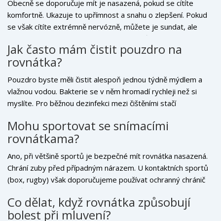
Obecně se doporučuje mít je nasazená, pokud se cítíte
komfortně. Ukazuje to upřímnost a snahu o zlepšení. Pokud
se však cítíte extrémně nervózně, můžete je sundat, ale
mějte připravené vysvětlení, abyste nepůsobili tajně.
Jak často mám čistit pouzdro na
Důležitější je vaše sebevědomí a úsměv očima.
rovnátka?
Pouzdro byste měli čistit alespoň jednou týdně mýdlem a
vlažnou vodou. Bakterie se v něm hromadí rychleji než si
myslíte. Pro běžnou dezinfekci mezi čištěními stačí
opláchnout vlažnou vodou. Nikdy nepoužívejte horkou vodu
Mohu sportovat se snímacími
ani alkohol, který by mohl materiál poškodit.
rovnátkama?
Ano, při většině sportů je bezpečné mít rovnátka nasazená.
Chrání zuby před případným nárazem. U kontaktních sportů
(box, rugby) však doporučujeme používat ochranný chránič
zubů navlečený přes rovnátka, aby nedošlo k jejich rozbití
Co dělat, když rovnátka způsobují
nebo poškození zubů.
bolest při mluvení?