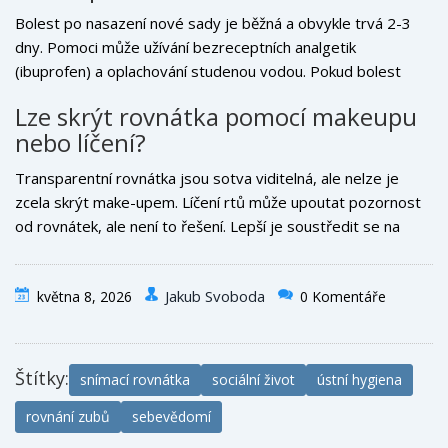
Bolest po nasazení nové sady je běžná a obvykle trvá 2-3
dny. Pomoci může užívání bezreceptních analgetik
(ibuprofen) a oplachování studenou vodou. Pokud bolest
přetrvává déle nebo je lokalizovaná na jednom místě,
Lze skrýt rovnátka pomocí makeupu
kontaktujte ortodontistu, protože rovnátka mohou špatně
nebo líčení?
sedět.
Transparentní rovnátka jsou sotva viditelná, ale nelze je
zcela skrýt make-upem. Líčení rtů může upoutat pozornost
od rovnátek, ale není to řešení. Lepší je soustředit se na
celkový vzhled - dobře upravené vlasy a oblečení přitáhnou
více pozornosti než detaily v ústech.
Jakub Svoboda
května 8, 2026
0 Komentáře
Štítky:
snímací rovnátka
sociální život
ústní hygiena
rovnání zubů
sebevědomí