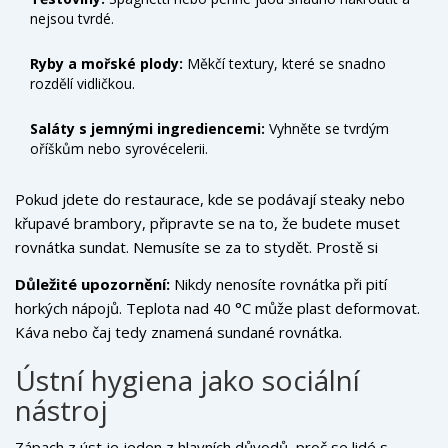
nejsou tvrdé.
Ryby a mořské plody:
Měkčí textury, které se snadno
rozdělí vidličkou.
Saláty s jemnými ingrediencemi:
Vyhněte se tvrdým
oříškům nebo syrovécelerii.
Pokud jdete do restaurace, kde se podávají steaky nebo
křupavé brambory, připravte se na to, že budete muset
rovnátka sundat. Nemusíte se za to stydět. Prostě si
vezměte talíř, sundejte aparaturu, dejte ji do pouzdra a
Důležité upozornění:
Nikdy nenosíte rovnátka při pití
začněte jíst. Po jídle si vypláchněte ústa vodou a znovu je
horkých nápojů. Teplota nad 40 °C může plast deformovat.
nasadíte. Proces zabere maximálně dvě minuty.
Káva nebo čaj tedy znamená sundané rovnátka.
Ústní hygiena jako sociální
nástroj
Zápach z úst je jeden z hlavních důvodů, proč se lidé s