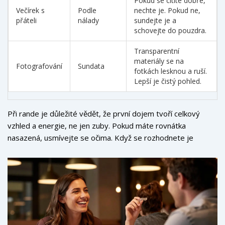
Pokud se cítíte dobře,
Večírek s
Podle
nechte je. Pokud ne,
přáteli
nálady
sundejte je a
schovejte do pouzdra.
Transparentní
materiály se na
Fotografování
Sundata
fotkách lesknou a ruší.
Lepší je čistý pohled.
Při rande je důležité vědět, že první dojem tvoří celkový
vzhled a energie, ne jen zuby. Pokud máte rovnátka
nasazená, usmívejte se očima. Když se rozhodnete je
sundat, mějte vždy při sobě
pouzdro na rovnátka
. Nikdy je
neklaďte na ubrus nebo do dlaně - hrozí ztráta nebo
poškození.