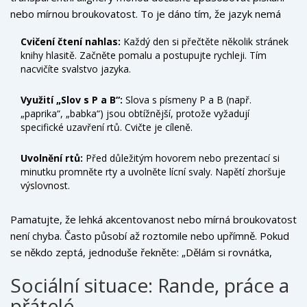
nebo mírnou broukovatost. To je dáno tím, že jazyk nemá
dostatek místa a tlak na patra mění rezonanci zvuku.
Cvičení čtení nahlas:
Každý den si přečtěte několik stránek
knihy hlasitě. Začněte pomalu a postupujte rychleji. Tím
nacvičíte svalstvo jazyka.
Využití „Slov s P a B“:
Slova s písmeny P a B (např.
„paprika“, „babka“) jsou obtížnější, protože vyžadují
specifické uzavření rtů. Cvičte je cíleně.
Uvolnění rtů:
Před důležitým hovorem nebo prezentací si
minutku promněte rty a uvolněte lícní svaly. Napětí zhoršuje
výslovnost.
Pamatujte, že lehká akcentovanost nebo mírná broukovatost
není chyba. Často působí až roztomile nebo upřímně. Pokud
se někdo zeptá, jednoduše řekněte: „Dělám si rovnátka,
abych měl lepší úsměv.“ Většina lidí reaguje pozitivně,
Sociální situace: Rande, práce a
protože vnímají péči o vlastní zdraví jako ctnost.
přátelé