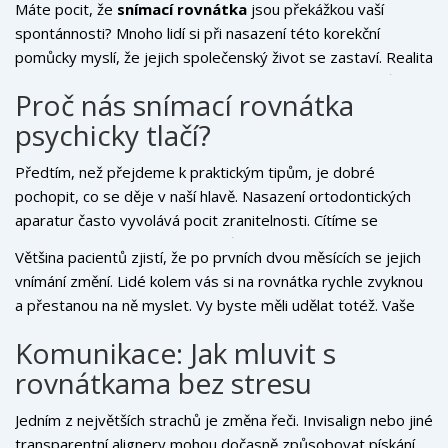
Máte pocit, že
snímací rovnátka
jsou překážkou vaší
spontánnosti? Mnoho lidí si při nasazení této korekční
pomůcky myslí, že jejich společenský život se zastaví. Realita
je však jiná. S trochou cviku a správnými strategiemi můžete
Proč nás snímací rovnátka
být stejně aktivní jako dříve - na rande, v práci i ve fitku.
psychicky tlačí?
Klíčem není schovávat se před lidmi, ale naučit se s rovnátky
žít tak, aby vám nebránily v tom, co máte rádi.
Předtím, než přejdeme k praktickým tipům, je dobré
pochopit, co se děje v naší hlavě. Nasazení
ortodontických
aparatur
často vyvolává pocit zranitelnosti. Cítíme se
„odlišně“ a obáváme se posudků okolí. Tento jev nazýváme
Většina pacientů zjistí, že po prvních dvou měsících se jejich
ortodontickou úzkostí. Je to normální reakce, ale nemusí být
vnímání změní. Lidé kolem vás si na rovnátka rychle zvyknou
trvalá. První týdny jsou vždy nejtvrdší, protože se vaše ústa i
a přestanou na ně myslet. Vy byste měli udělat totéž. Vaše
mysl musí přizpůsobit nové realitě.
pozornost by měla přejít od estetického nepohodlí k
Komunikace: Jak mluvit s
dlouhodobému výsledku - krásnému úsměvu.
rovnátkama bez stresu
Jedním z největších strachů je změna řeči.
Invisalign
nebo jiné
transparentní alignery mohou dočasně způsobovat pískání