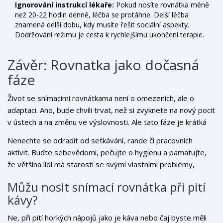
Ignorování instrukcí lékaře:
Pokud nosíte rovnátka méně
než 20-22 hodin denně, léčba se protáhne. Delší léčba
znamená delší dobu, kdy musíte řešit sociální aspekty.
Dodržování režimu je cesta k rychlejšímu ukončení terapie.
Závěr: Rovnatka jako dočasná
fáze
Život se snímacími rovnátkama není o omezeních, ale o
adaptaci. Ano, bude chvíli trvat, než si zvyknete na nový pocit
v ústech a na změnu ve výslovnosti. Ale tato fáze je krátká
ve srovnání s roky, které strávíte s perfektním úsměvem.
Nenechte se odradit od setkávání, rande či pracovních
aktivit. Buďte sebevědomí, pečujte o hygienu a pamatujte,
že většina lidí má starosti se svými vlastními problémy,
nikoliv s vašimi zuby. A ti, kteří jsou vaši přátelé, vám nikdy
Můžu nosit snímací rovnátka při pití
nebudou soudit orthodontickou aparaturu.
kávy?
Ne, při pití horkých nápojů jako je káva nebo čaj byste měli