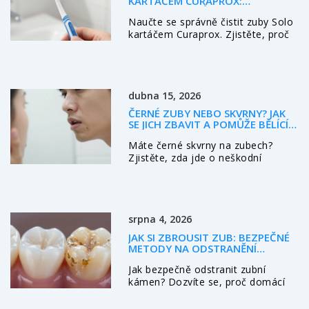
KARTÁČEM CURAPROX:
minimalizovat nežádoucí účinky.
KOMPLETNÍ PRŮVODCE
Naučte se správně čistit zuby Solo
kartáčem Curaprox. Zjistěte, proč
je Curen materiál lepší než nylon,
jakou techniku použít a jak vybrat
správnou tvrdost štětin pro vaše
zuby.
dubna 15, 2026
ČERNÉ ZUBY NEBO SKVRNY? JAK
SE JICH ZBAVIT A POMŮŽE BĚLÍCÍ
ZUBNÍ PASTA
Máte černé skvrny na zubech?
Zjistěte, zda jde o neškodní
pigmentaci, zubní kámen nebo
kariés a zda vám skutečně pomůže
bělící zubní pasta.
srpna 4, 2026
JAK SI ZBROUSIT ZUB: BEZPEČNÉ
METODY NA ODSTRANĚNÍ
ZUBNÍHO KAMENE DOMA I U
Jak bezpečně odstranit zubní
ZUBAŘE
kámen? Dozvíte se, proč domácí
metody škodí, jak funguje
ultrazvukové čištění a jak