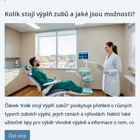
Kolik stojí výplň zubů a jaké jsou možnosti?
Článek 'Kolik stojí Výplň zubů?' poskytuje přehled o různých
typech zubních výplní, jejich cenách a výhodách. Nabízí také
užitečné tipy pro výběr vhodné výplně a informace o tom, co
ovlivňuje jejich cenu. Čtenáři se dozví praktické rady, jak se
Číst více
postarat o své zuby a jaký může být průběh ošetření.