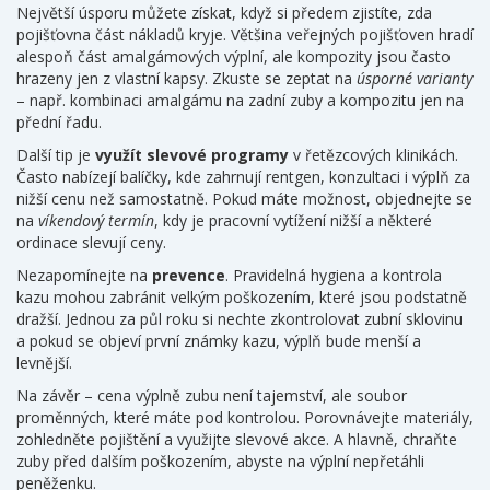
Největší úsporu můžete získat, když si předem zjistíte, zda
pojišťovna část nákladů kryje. Většina veřejných pojišťoven hradí
alespoň část amalgámových výplní, ale kompozity jsou často
hrazeny jen z vlastní kapsy. Zkuste se zeptat na
úsporné varianty
– např. kombinaci amalgámu na zadní zuby a kompozitu jen na
přední řadu.
Další tip je
využít slevové programy
v řetězcových klinikách.
Často nabízejí balíčky, kde zahrnují rentgen, konzultaci i výplň za
nižší cenu než samostatně. Pokud máte možnost, objednejte se
na
víkendový termín
, kdy je pracovní vytížení nižší a některé
ordinace slevují ceny.
Nezapomínejte na
prevence
. Pravidelná hygiena a kontrola
kazu mohou zabránit velkým poškozením, které jsou podstatně
dražší. Jednou za půl roku si nechte zkontrolovat zubní sklovinu
a pokud se objeví první známky kazu, výplň bude menší a
levnější.
Na závěr – cena výplně zubu není tajemství, ale soubor
proměnných, které máte pod kontrolou. Porovnávejte materiály,
zohledněte pojištění a využijte slevové akce. A hlavně, chraňte
zuby před dalším poškozením, abyste na výplní nepřetáhli
peněženku.