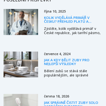
října 10, 2025
KOLIK VYDĚLÁVÁ PRIMÁŘ V
ČESKU? PŘEHLED PLATŮ A
FAKTORŮ
Zjistěte, kolik vydělává primář v
České republice, jak tarifní pásmo,
specializace a region ovlivňují plat
a co můžete očekávat ve veřejném
i soukromém sektoru.
července 4, 2024
JAK A KDY BĚLIT ZUBY PRO
NEJLEPŠÍ VÝSLEDKY
Bělení zubů se stává stále
populárnějším, ale správné
načasování a metody jsou klíčové
pro dosažení nejlepších výsledků.
Tento článek podrobně rozebírá
nejlepší časy a techniky pro bělení
června 18, 2026
zubů, včetně domácích metod a
profesionálních postupů. Dozvíte
JAK SPRÁVNĚ ČISTIT ZUBY SOLO
se také o možných rizicích a jak