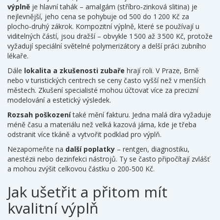
výplně
je hlavní tahák – amalgám (stříbro‑zinková slitina) je
nejlevnější, jeho cena se pohybuje od 500 do 1 200 Kč za
plocho‑druhý zákrok. Kompozitní výplně, které se používají u
viditelných částí, jsou dražší – obvykle 1 500 až 3 500 Kč, protože
vyžadují speciální světelné polymerizátory a delší práci zubního
lékaře.
Dále
lokalita a zkušenosti zubaře
hrají roli. V Praze, Brně
nebo v turistických centrech se ceny často vyšší než v menších
městech. Zkušení specialisté mohou účtovat více za precizní
modelování a estetický výsledek.
Rozsah poškození
také mění fakturu. Jedna malá díra vyžaduje
méně času a materiálu než velká kazová jáma, kde je třeba
odstranit více tkáně a vytvořit podklad pro výplň.
Nezapomeňte na
další poplatky
– rentgen, diagnostiku,
anestézii nebo dezinfekci nástrojů. Ty se často připočítají zvlášť
a mohou zvýšit celkovou částku o 200‑500 Kč.
Jak ušetřit a přitom mít
kvalitní výplň