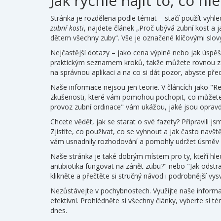
Jak rychle najít to, co hl
Stránka je rozdělena podle témat – stačí použít vy
zubní kosti
, najdete článek „Proč ubývá zubní kost a
dětem všechny zuby“. Vše je označené klíčovými slo
Nejčastější dotazy – jako cena výplně nebo jak úspěš
praktickým seznamem kroků, takže můžete rovnou zač
na správnou aplikaci a na co si dát pozor, abyste předeš
Naše informace nejsou jen teorie. V článcích jako "R
zkušenosti, které vám pomohou pochopit, co můžete 
provoz zubní ordinace" vám ukážou, jaké jsou opravd
Chcete vědět, jak se starat o své fazety? Připravili js
Zjistíte, co používat, co se vyhnout a jak často navš
vám usnadnily rozhodování a pomohly udržet úsměv 
Naše stránka je také dobrým místem pro ty, kteří hled
antibiotika fungovat na zánět zubu?" nebo "Jak odst
klikněte a přečtěte si stručný návod i podrobnější vysv
Nezůstávejte v pochybnostech. Využijte naše informa
efektivní. Prohlédněte si všechny články, vyberte si t
dnes.