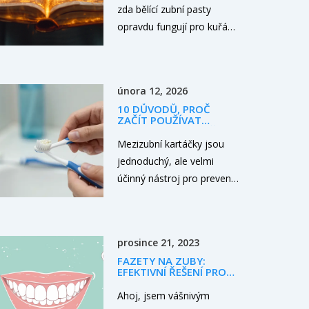
zda bělící zubní pasty
opravdu fungují pro kuřáky
a jaké ingredience byste
měli vyhledávat. Nabízíme
přehled účinných složek,
února 12, 2026
tipy na přirozené metody
10 DŮVODŮ, PROČ
bělení zubů a radu, jak
ZAČÍT POUŽÍVAT
předejít dalšímu zabarvení
MEZIZUBNÍ KARTÁČKY
Mezizubní kartáčky jsou
zubů. Věnujeme se také
jednoduchý, ale velmi
otázkám bezpečného
účinný nástroj pro prevenci
používání těchto produktů,
zubního kameně, zánětu
aby vaše úsilí o bělejší
dásní a zlé vůně z úst.
úsměv nepoškodilo vaše
Umožňují čistit mezery,
zuby.
prosince 21, 2023
které kartáček nedosáhne,
FAZETY NA ZUBY:
a snižují riziko drahého
EFEKTIVNÍ ŘEŠENÍ PRO
zubního léčení.
ROVNÝ ÚSMĚV BEZ
ROVNÁTEK
Ahoj, jsem vášnivým