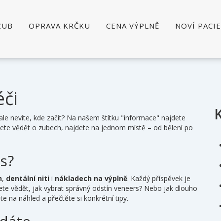
ZUB
OPRAVA KRČKU
CENA VÝPLNĚ
NOVÍ PACI
éči
, ale nevíte, kde začít? Na našem štítku "informace" najdete
jete vědět o zubech, najdete na jednom místě – od bělení po
s?
h
,
dentální niti
i
nákladech na výplně
. Každý příspěvek je
ete vědět, jak vybrat správný odstín veneers? Nebo jak dlouho
e na náhled a přečtěte si konkrétní tipy.