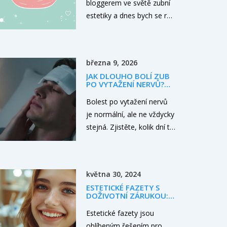
bloggerem ve světě zubní
estetiky a dnes bych se rád
podělil o své zkušenosti s
fazetami na křivé zuby.
Odborníci ve stomatologii
března 9, 2026
si myslí, že fazety mohou
JAK DLOUHO BOLÍ ZUB
být skvělou alternativou
PO VYTAŽENÍ NERVŮ?
pro ty, kteří nechtějí nosit
VŠE, CO POTŘEBUJETE
VĚDĚT
Bolest po vytažení nervů
rovnátka. Rozhodl jsem se
je normální, ale ne vždycky
prozkoumat, jak fazety
stejná. Zjistěte, kolik dní to
fungují, jaké jsou jejich
trvá, kdy je to varovný
výhody a potenciální rizika.
signál a co dělat, aby to
Také zjišťuji, co bychom
nebolelo tak moc. Vše, co
měli vědět před
května 30, 2024
potřebujete vědět, bez
rozhodnutím pro tento
ESTETICKÉ FAZETY S
technického žargonu.
zákrok. Připojte se ke mně
DOŽIVOTNÍ ZÁRUKOU:
CO BYSTE MĚLI VĚDĚT
a objevte, jestli jsou fazety
Estetické fazety jsou
to pravé řešení pro váš
oblíbeným řešením pro