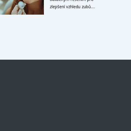
úsměv.
zlepšení vzhledu zubů.
Tento článek se zabývá
tím, co znamená doživotní
záruka na estetické fazety,
jaké jsou její výhody, na co
si dát pozor a jak správně
pečovat o zuby s fazetami.