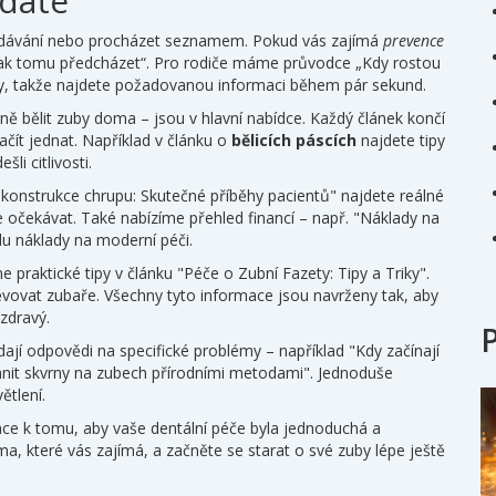
edáte
hledávání nebo procházet seznamem. Pokud vás zajímá
prevence
 jak tomu předcházet“. Pro rodiče máme průvodce „Kdy rostou
vy, takže najdete požadovanou informaci během pár sekund.
ně bělit zuby doma – jsou v hlavní nabídce. Každý článek končí
ít jednat. Například v článku o
bělicích páscích
najdete tipy
li citlivosti.
ekonstrukce chrupu: Skutečné příběhy pacientů" najdete reálné
očekávat. Také nabízíme přehled financí – např. "Náklady na
u náklady na moderní péči.
me praktické tipy v článku "Péče o Zubní Fazety: Tipy a Triky".
těvovat zubaře. Všechny tyto informace jsou navrženy tak, aby
zdravý.
ají odpovědi na specifické problémy – například "Kdy začínají
ranit skvrny na zubech přírodními metodami". Jednoduše
ětlení.
ce k tomu, aby vaše dentální péče byla jednoduchá a
éma, které vás zajímá, a začněte se starat o své zuby lépe ještě