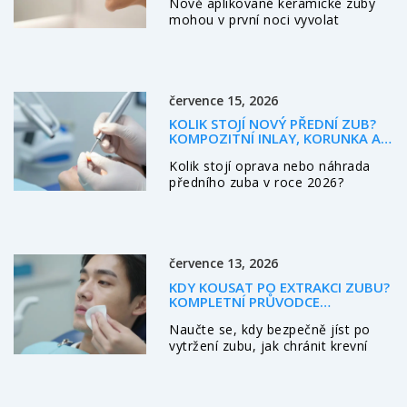
Nově aplikované keramické zuby
mohou v první noci vyvolat
nepohodlí a cizí pocit. a zjistěte, co
je normální, jak si ulehčit spánek a
kdy vyhledat lékaře.
července 15, 2026
KOLIK STOJÍ NOVÝ PŘEDNÍ ZUB?
KOMPOZITNÍ INLAY, KORUNKA A
IMPLANTÁT V ROCE 2026
Kolik stojí oprava nebo náhrada
předního zuba v roce 2026?
Porovnáváme ceny kompozitního
inlaye, keramických korunek a
implantátů. Zjistěte, co se vyplatí.
července 13, 2026
KDY KOUSAT PO EXTRAKCI ZUBU?
KOMPLETNÍ PRŮVODCE
BEZPEČNÝM HOJENÍM
Naučte se, kdy bezpečně jíst po
vytržení zubu, jak chránit krevní
sraženinu a předejít suchému
zálku. Praktické tipy pro hojení.