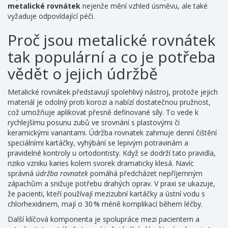
metalické rovnátek
nejenže mění vzhled úsměvu, ale také
vyžaduje odpovídající péči.
Proč jsou metalické rovnátek
tak populární a co je potřeba
vědět o jejich údržbě
Metalické rovnátek představují spolehlivý nástroj, protože jejich
materiál je odolný proti korozi a nabízí dostatečnou pružnost,
což umožňuje aplikovat přesně definované síly. To vede k
rychlejšímu posunu zubů ve srovnání s plastovými či
keramickými variantami. Údržba rovnatek zahrnuje denní čištění
speciálními kartáčky, vyhýbání se lepivým potravinám a
pravidelné kontroly u ortodontisty. Když se dodrží tato pravidla,
riziko vzniku karies kolem svorek dramaticky klesá. Navíc
správná
údržba rovnatek
pomáhá předcházet nepříjemným
zápachům a snižuje potřebu drahých oprav. V praxi se ukazuje,
že pacienti, kteří používají mezizubní kartáčky a ústní vodu s
chlorhexidinem, mají o 30 % méně komplikací během léčby.
Další klíčová komponenta je spolupráce mezi pacientem a