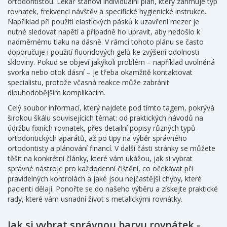
ortodontistou. Lékař stanoví individuální plán, který zahrnuje typ
rovnatek, frekvenci návštěv a specifické hygienické instrukce.
Například při použití elastických pásků k uzavření mezer je
nutné sledovat napětí a případně ho upravit, aby nedošlo k
nadměrnému tlaku na dásně. V rámci tohoto plánu se často
doporučuje i použití fluoridových gelů ke zvýšení odolnosti
skloviny. Pokud se objeví jakýkoli problém – například uvolněná
svorka nebo otok dásní – je třeba okamžitě kontaktovat
specialistu, protože včasná reakce může zabránit
dlouhodobějším komplikacím.
Celý soubor informací, který najdete pod tímto tagem, pokrývá
širokou škálu souvisejících témat: od praktických návodů na
údržbu fixních rovnatek, přes detailní popisy různých typů
ortodontických aparátů, až po tipy na výběr správného
ortodontisty a plánování financí. V další části stránky se můžete
těšit na konkrétní články, které vám ukážou, jak si vybrat
správné nástroje pro každodenní čištění, co očekávat při
pravidelných kontrolách a jaké jsou nejčastější chyby, které
pacienti dělají. Ponořte se do našeho výběru a získejte praktické
rady, které vám usnadní život s metalickými rovnátky.
Jak si vybrat správnou barvu rovnátek -