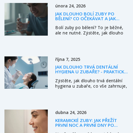
února 24, 2026
JAK DLOUHO BOLÍ ZUBY PO
BĚLENÍ? CO OČEKÁVAT A JAK
ZMÍRNIT BOLEST
Bolí zuby po bělení? To je běžné,
ale ne nutné. Zjistěte, jak dlouho
trvá citlivost, co dělat, když bolest
přetrvává, a jak se jí vyhnout při
budoucím bělení. Vědecky ověřené
odpovědi.
října 7, 2025
JAK DLOUHO TRVÁ DENTÁLNÍ
HYGIENA U ZUBAŘE? - PRAKTICKÝ
PRŮVODCE
Zjistěte, jak dlouho trvá dentální
hygiena u zubaře, co vše zahrnuje,
faktory ovlivňující čas a tipy na
přípravu i po ošetření.
dubna 24, 2026
KERAMICKÉ ZUBY: JAK PŘEŽÍT
PRVNÍ NOC A PRVNÍ DNY PO
APLIKACI