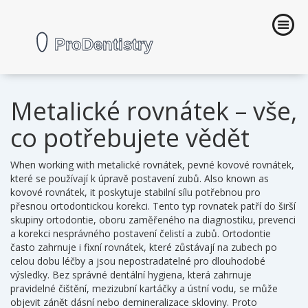
Metalické rovnátek – vše,
co potřebujete vědět
When working with
metalické rovnátek
,
pevné kovové rovnátek,
které se používají k úpravě postavení zubů
. Also known as
kovové rovnátek
, it
poskytuje stabilní sílu potřebnou pro
přesnou ortodontickou korekci
.
Tento typ rovnatek patří do širší
skupiny
ortodontie
,
oboru zaměřeného na diagnostiku, prevenci
a korekci nesprávného postavení čelistí a zubů
. Ortodontie
často zahrnuje i
fixní rovnátek
, které zůstávají na zubech po
celou dobu léčby a jsou nepostradatelné pro dlouhodobé
výsledky. Bez správné
dentální hygiena
, která zahrnuje
pravidelné čištění, mezizubní kartáčky a ústní vodu, se může
objevit zánět dásní nebo demineralizace skloviny. Proto