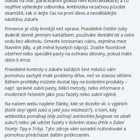
obklad na tvář, paracetamol (pokud není kontraindikace) a co
nejdříve vyhledejte odborníka. Antibiotika nezačnou působit
okamžitě, tak si dejte čas na první úlevu a neodkládejte
návštěvu zubaře.
Prevence je vždy levnější než oprava. Pravidelně čistěte zuby
dvakrát denně jemným kartáčkem, používáte dentální nit a ústní
vodu bez alkoholu. Omezte konzumaci cukru, zejména mezi
hlavními jídly, a pít méně kyselých nápojů. Zvažte fluoridové
ošetření nebo speciální pasty na ochranu skloviny, pokud máte
sklon k erozi.
Pravidelné kontroly u zubaře každých šest měsíců vám
pomohou zachytit malé problémy dříve, než se stanou většími.
Během prohlídky můžete dostat tipy na konkrétní produkty –
např. správné zubní pasty, bělicí metody, nebo informace o
moderních řešeních jako jsou fazety nebo zubní výplně.
Na našem webu najdete články, kde se dozvíte víc o výplních
(
Kolik stojí výplň zubů a jaké jsou možnosti?
), o tom, kdy
antibiotika pomáhají (
Kdy začínají antibiotika fungovat na zánět
zubu?
) nebo jak udržet fazety v dobrém stavu (
Péče o Zubní
Fazety: Tipy a Triky
). Tyto zdroje vám usnadní rozhodování a
pomohou předcházet dalším poškozením.