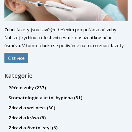
Zubní fazety jsou skvělým řešením pro poškozené zuby.
Nabízejí rychlou a efektivní cestu k dosažení krásného
úsměvu. V tomto článku se podíváme na to, co zubní fazety
jsou, jak fungují, jaké jsou jejich výhody a nevýhody a pro
Číst více
koho jsou vhodné. Přinášíme také několik tipů na jejich
údržbu a péči pro dlouhou životnost.
Kategorie
Péče o zuby
(237)
Stomatologie a ústní hygiena
(51)
Zdraví a wellness
(30)
Zdraví a krása
(8)
Zdraví a životní styl
(6)