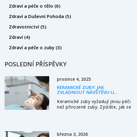
Zdraví a péče o tělo
(6)
Zdraví a Duševní Pohoda
(5)
Zdravotnictví
(5)
Zdraví
(4)
Zdraví a péče o zuby
(3)
POSLEDNÍ PŘÍSPĚVKY
prosince 4, 2025
KERAMICKÉ ZUBY: JAK
ZVLÁDNOUT NÁVŠTĚVU U
HYGIENISTKY BEZ STAROSTÍ
Keramické zuby vyžadují jinou péči
než přirozené zuby. Zjistěte, jak se
chovat na návštěvě u hygienistky,
co používat doma a jak předcházet
poškození.
března 3, 2026