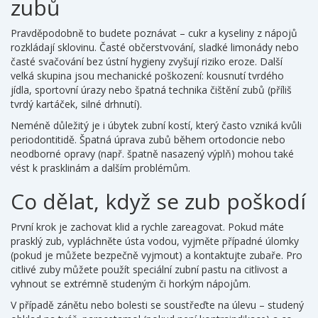
zubů
Pravděpodobně to budete poznávat – cukr a kyseliny z nápojů
rozkládají sklovinu. Časté občerstvování, sladké limonády nebo
časté svačování bez ústní hygieny zvyšují riziko eroze. Další
velká skupina jsou mechanické poškození: kousnutí tvrdého
jídla, sportovní úrazy nebo špatná technika čištění zubů (příliš
tvrdý kartáček, silné drhnutí).
Neméně důležitý je i úbytek zubní kostí, který často vzniká kvůli
periodontitidě. Špatná úprava zubů během ortodoncie nebo
neodborné opravy (např. špatně nasazený výplň) mohou také
vést k prasklinám a dalším problémům.
Co dělat, když se zub poškodí
První krok je zachovat klid a rychle zareagovat. Pokud máte
prasklý zub, vypláchněte ústa vodou, vyjměte případné úlomky
(pokud je můžete bezpečně vyjmout) a kontaktujte zubaře. Pro
citlivé zuby můžete použít speciální zubní pastu na citlivost a
vyhnout se extrémně studeným či horkým nápojům.
V případě zánětu nebo bolesti se soustřeďte na úlevu – studený