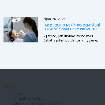
výběr gelu a noční péče pro zdraví
ústní dutiny.
října 26, 2025
JAK DLOUHO NEPÍT PO DENTÁLNÍ
HYGIENĚ? PRAKTICKÝ PRŮVODCE
Zjistěte, jak dlouho byste měli
čekat s pitím po dentální hygieně,
proč je to důležité a které nápoje
jsou nejvhodnější. Praktické tipy a
tabulka čekacích dob pomohou
chránit vaše zuby.
Menu
O nás
Obchodní podmínky
Zásady ochrany osobních údajů