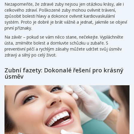
Nezapomeňte, že zdravé zuby nejsou jen otázkou krásy, ale i
celkového zdraví. Poškozené zuby mohou ovlivnit trávení,
způsobit bolesti hlavy a dokonce ovlivnit kardiovaskulární
systém. Proto je dobré je brát vážně a jednat, jakmile se objeví
první příznaky.
Na závěr – pokud se vám něco stane, nečekejte. Vypláchněte
ústa, zmírněte bolest a domluvte schůzku u zubaře. S
preventivní péčí a rychlým zásahy můžete udržet svůj úsměv
zdravý a silný po celý život.
Zubní fazety: Dokonalé řešení pro krásný
úsměv