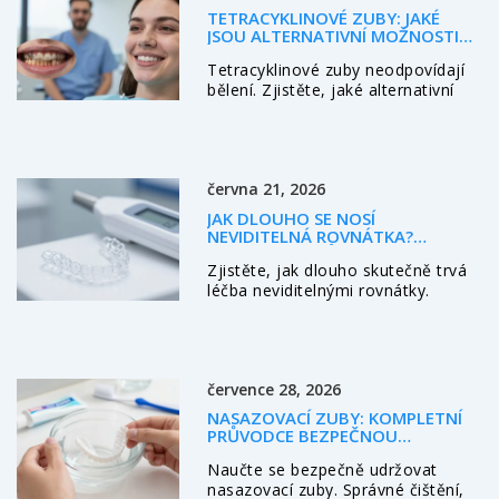
TETRACYKLINOVÉ ZUBY: JAKÉ
JSOU ALTERNATIVNÍ MOŽNOSTI
LÉČBY
Tetracyklinové zuby neodpovídají
bělení. Zjistěte, jaké alternativní
metody opravdu fungují -
kompozitní vložky, keramické
korunky a porcelánové veneers.
Trvalé řešení pro tmavé zuby,
června 21, 2026
které nejsou jen estetický problém.
JAK DLOUHO SE NOSÍ
NEVIDITELNÁ ROVNÁTKA?
KOMPLETNÍ PRŮVODCE LÉČBOU
Zjistěte, jak dlouho skutečně trvá
léčba neviditelnými rovnátky.
Odhalíme faktory ovlivňující dobu
nošení, rozdíl oproti kovovým
rovnátkům a důležitost retaineru.
července 28, 2026
NASAZOVACÍ ZUBY: KOMPLETNÍ
PRŮVODCE BEZPEČNOU
ÚDRŽBOU A ČIŠTĚNÍM
Naučte se bezpečně udržovat
nasazovací zuby. Správné čištění,