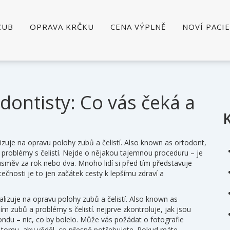
ZUB
OPRAVA KRČKU
CENA VÝPLNĚ
NOVÍ PACI
dontisty: Co vás čeká a
lizuje na opravu polohy zubů a čelistí
. Also known as
ortodont
,
roblémy s čelistí
.
Nejde o nějakou tajemnou proceduru – je
 úsměv za rok nebo dva. Mnoho lidí si před tím představuje
ečnosti je to jen začátek cesty k lepšímu zdraví a
ializuje na opravu polohy zubů a čelistí
. Also known as
m zubů a problémy s čelistí
.
nejprve zkontroluje, jak jsou
sondu – nic, co by bolelo. Může vás požádat o fotografie
 k tomu, aby věděl, co přesně potřebujete. Pokud máte