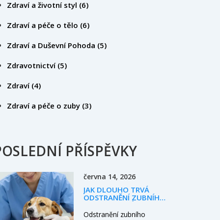
Zdraví a životní styl
(6)
Zdraví a péče o tělo
(6)
Zdraví a Duševní Pohoda
(5)
Zdravotnictví
(5)
Zdraví
(4)
Zdraví a péče o zuby
(3)
POSLEDNÍ PŘÍSPĚVKY
června 14, 2026
JAK DLOUHO TRVÁ
ODSTRANĚNÍ ZUBNÍHO
KAMENE U PSŮ?
KOMPLETNÍ PRŮVODCE
Odstranění zubního