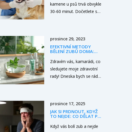
kamene u psů trvá obvykle
30-60 minut. Dočetlete se,
proč je nutná anestezie,
jaké jsou fáze zákroku a
jak připravit psa na
prosince 29, 2023
bezpečné čištění.
EFEKTIVNÍ METODY
BĚLENÍ ZUBŮ DOMA:
TIPY A TRIKY
Zdravím vás, kamarádi, co
sledujete moje zdravotní
rady! Dneska bych se rád
podělil o své zkušenosti s
bělením zubů přímo z
pohodlí domova. Během
prosince 17, 2025
léta jsem na cestách
JAK SI PRDNOUT, KDYŽ
zkoušel různé přípravky a
TO NEJDE: CO DĚLAT PŘI
přírodní metody a zjistil
ZUBNÍ POHOTOVOSTI V
PRAZE
Když vás bolí zub a nejde
jsem, že některé jsou