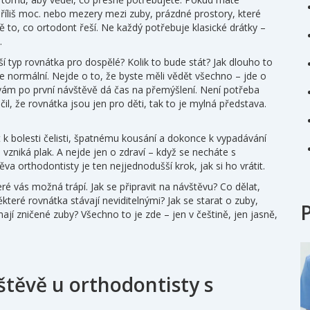
příliš moc
.
nebo
mezery mezi zuby
,
prázdné prostory, které
ně to, co ortodont řeší. Ne každý potřebuje klasické drátky –
.
 typ rovnátka pro dospělé? Kolik to bude stát? Jak dlouho to
e normální. Nejde o to, že byste měli vědět všechno – jde o
ů vám po první návštěvě dá čas na přemýšlení. Není potřeba
l, že rovnátka jsou jen pro děti, tak to je mylná představa.
k bolesti čelisti, špatnému kousání a dokonce k vypadávání
vzniká plak. A nejde jen o zdraví – když se necháte s
va orthodontisty je ten nejjednodušší krok, jak si ho vrátit.
ré vás možná trápí. Jak se připravit na návštěvu? Co dělat,
které rovnátka stávají neviditelnými? Jak se starat o zuby,
ají zničené zuby? Všechno to je zde – jen v češtině, jen jasně,
štěvě u orthodontisty s