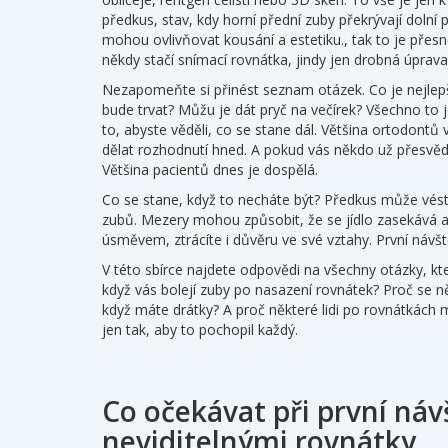
předkus
,
stav, kdy horní přední zuby překrývají dolní 
mohou ovlivňovat kousání a estetiku
.
, tak to je přes
někdy stačí snímací rovnátka, jindy jen drobná úprava
Nezapomeňte si přinést seznam otázek. Co je nejlepší
bude trvat? Můžu je dát pryč na večírek? Všechno to j
to, abyste věděli, co se stane dál. Většina ortodont
dělat rozhodnutí hned. A pokud vás někdo už přesvědči
Většina pacientů dnes je dospělá.
Co se stane, když to necháte být? Předkus může vést 
zubů. Mezery mohou způsobit, že se jídlo zasekává a 
úsměvem, ztrácíte i důvěru ve své vztahy. První návště
V této sbírce najdete odpovědi na všechny otázky, kte
když vás bolejí zuby po nasazení rovnátek? Proč se ně
když máte drátky? A proč některé lidi po rovnátkách m
jen tak, aby to pochopil každý.
Co očekávat při první náv
neviditelnými rovnátky