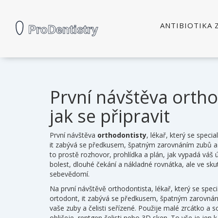
ANTIBIOTIKA 
První návštěva ortho
jak se připravit
První návštěva
orthodontisty
,
lékař, který se specia
it
zabývá se předkusem, špatným zarovnáním zubů a p
to prostě rozhovor, prohlídka a plán, jak vypadá váš
bolest, dlouhé čekání a nákladné rovnátka, ale ve skut
sebevědomí.
Na první návštěvě
orthodontista
,
lékař, který se spec
ortodont
, it
zabývá se předkusem, špatným zarovnání
vaše zuby a čelisti seřízené. Použije malé zrcátko a 
obličeje, rentgen čelisti nebo 3D sken. To vše je jen