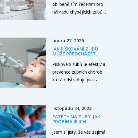
oblíbenějším řešením pro
náhradu chybějících zubů,
ale i přesto o nich koluje
mnoho mýtů. Tento článek
odhaluje pět nejběžnějších
února 27, 2026
chyb a omylů o zubních
JAK PÍSKOVÁNÍ ZUBŮ
implantátech, které byste
MŮŽE PŘEDCHÁZET
měli znát. Uvádíme přesné
ZUBNÍM CHOROBÁM:
VŠE, CO POTŘEBUJETE
Pískování zubů je efektivní
informace, abyste mohli
VĚDĚT
prevence zubních chorob,
udělat informované
která odstraňuje plak a
rozhodnutí o svém
zubní kámen tam, kde
dentálním zdraví.
četka nedosáhne.
Pravidelné pískování
listopadu 24, 2023
snižuje riziko zánětů dásní,
FAZETY NA ZUBY: JAK
kávy a ztráty zubů.
PROBÍHÁ JEJICH
APLIKACE?
Jsem si jistý, že vás zajímá,