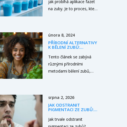
jak probíhá aplikace fazet
na zuby. Je to proces, který
vyžaduje preciznost a
odborné znalosti. Ve svém
novém článku vám
února 8, 2024
podrobně objasním, jak se
PŘÍRODNÍ ALTERNATIVY
tento zákrok provádí, cože
K BĚLENÍ ZUBŮ:
od něj můžete očekávat a
BEZPEČNÉ A EFEKTIVNÍ
METODY
Tento článek se zabývá
jaké výhody přináší. Fazety
různými přírodními
jsou skvělou volbou pro ty,
metodami bělení zubů,
kteří chtějí zlepšit vzhled
které jsou bezpečné a
svých zubů a získat
efektivní. Odhaluje
samozřejmě krásný
tajemství za používáním
úsměv.
srpna 2, 2026
přírodních ingrediencí jako
JAK ODSTRANIT
alternativní řešení k bělícím
PIGMENTACI ZE ZUBŮ:
zubním pastám a uvádí
DOMÁCÍ METODY,
ODBARVOVÁNÍ A
Jak trvale odstranit
praktické tipy, jak tyto
KERAMICKÁ ONLAY
pigmentaci ze zubů?