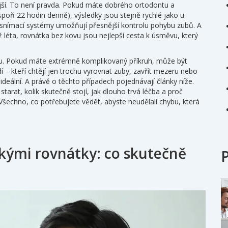
jší. To není pravda. Pokud máte dobrého ortodontu a
spoň 22 hodin denně), výsledky jsou stejně rychlé jako u
e snímací systémy umožňují přesnější kontrolu pohybu zubů. A
 léta, rovnátka bez kovu jsou nejlepší cesta k úsměvu, který
vu. Pokud máte extrémně komplikovaný příkruh, může být
idí – kteří chtějí jen trochu vyrovnat zuby, zavřít mezeru nebo
ideální. A právě o těchto případech pojednávají články níže.
tarat, kolik skutečně stojí, jak dlouho trvá léčba a proč
. Všechno, co potřebujete vědět, abyste neudělali chybu, která
ckými rovnátky: co skutečně