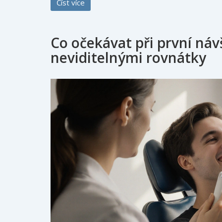
Číst více
Co očekávat při první náv
neviditelnými rovnátky