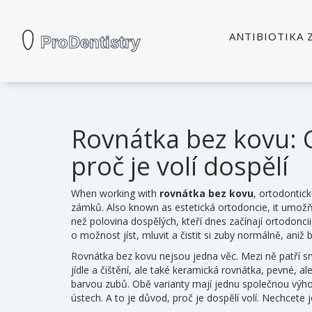
ANTIBIOTIKA 
Rovnátka bez kovu: Co
proč je volí dospělí
When working with
rovnátka bez kovu
,
ortodontick
zámků
. Also known as
estetická ortodoncie
, it
umožňu
než polovina dospělých, kteří dnes začínají ortodoncii,
o možnost jíst, mluvit a čistit si zuby normálně, aniž by
Rovnátka bez kovu nejsou jedna věc. Mezi ně patří
s
jídle a čištění
, ale také
keramická rovnátka
,
pevné, al
barvou zubů
. Obě varianty mají jednu společnou výho
ústech. A to je důvod, proč je dospělí volí. Nechcete j