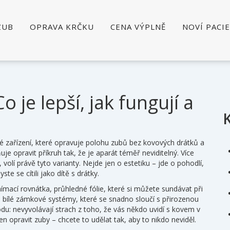
ZUB
OPRAVA KRČKU
CENA VÝPLNĚ
NOVÍ PACI
 je lepší, jak fungují a
é zařízení, které opravuje polohu zubů bez kovových drátků a
je opravit příkruh tak, že je aparát téměř neviditelný
.
Více
 volí právě tyto varianty. Nejde jen o estetiku – jde o pohodlí,
ste se cítili jako dítě s drátky.
nímací rovnátka
,
průhledné fólie, které si můžete sundávat při
e bílé zámkové systémy, které se snadno sloučí s přirozenou
du: nevyvolávají strach z toho, že vás někdo uvidí s kovem v
en opravit zuby – chcete to udělat tak, aby to nikdo neviděl.