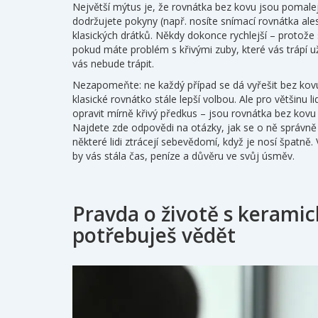
Největší mýtus je, že rovnátka bez kovu jsou pomale
dodržujete pokyny (např. nosíte snímací rovnátka ale
klasických drátků. Někdy dokonce rychlejší – protož
pokud máte problém s křivými zuby, které vás trápí už
vás nebude trápit.
Nezapomeňte: ne každý případ se dá vyřešit bez ko
klasické rovnátko stále lepší volbou. Ale pro většinu l
opravit mírně křivý předkus – jsou rovnátka bez kovu 
Najdete zde odpovědi na otázky, jak se o ně správně s
některé lidi ztrácejí sebevědomí, když je nosí špatně
by vás stála čas, peníze a důvěru ve svůj úsměv.
Pravda o životě s kerami
potřebuješ vědět