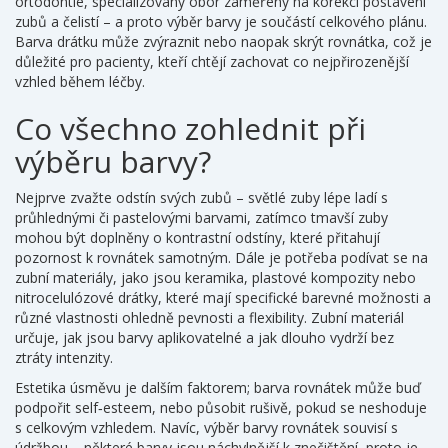
ortodontie
,
specializovaný obor zaměřený na korekci postavení
zubů a čelistí
– a proto výběr barvy je součástí celkového plánu.
Barva drátku může zvýraznit nebo naopak skrýt rovnátka, což je
důležité pro pacienty, kteří chtějí zachovat co nejpřirozenější
vzhled během léčby.
Co všechno zohlednit při
výběru barvy?
Nejprve zvažte odstín svých zubů – světlé zuby lépe ladí s
průhlednými či pastelovými barvami, zatímco tmavší zuby
mohou být doplněny o kontrastní odstíny, které přitahují
pozornost k rovnátek samotným. Dále je potřeba podívat se na
zubní materiály
,
jako jsou keramika, plastové kompozity nebo
nitrocelulózové drátky, které mají specifické barevné možnosti a
různé vlastnosti ohledně pevnosti a flexibility
. Zubní materiál
určuje, jak jsou barvy aplikovatelné a jak dlouho vydrží bez
ztráty intenzity.
Estetika úsměvu je dalším faktorem; barva rovnátek může buď
podpořit self‑esteem, nebo působit rušivě, pokud se neshoduje
s celkovým vzhledem. Navíc, výběr barvy rovnátek souvisí s
údržbou – některé barvy jsou náchylnější k znečištění, proto je