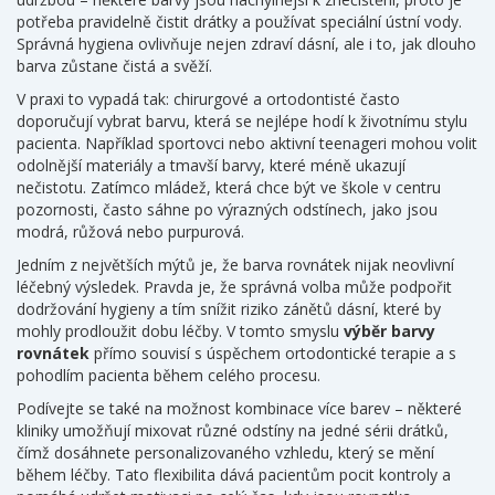
potřeba pravidelně čistit drátky a používat speciální ústní vody.
Správná hygiena ovlivňuje nejen zdraví dásní, ale i to, jak dlouho
barva zůstane čistá a svěží.
V praxi to vypadá tak: chirurgové a ortodontisté často
doporučují vybrat barvu, která se nejlépe hodí k životnímu stylu
pacienta. Například sportovci nebo aktivní teenageri mohou volit
odolnější materiály a tmavší barvy, které méně ukazují
nečistotu. Zatímco mládež, která chce být ve škole v centru
pozornosti, často sáhne po výrazných odstínech, jako jsou
modrá, růžová nebo purpurová.
Jedním z největších mýtů je, že barva rovnátek nijak neovlivní
léčebný výsledek. Pravda je, že správná volba může podpořit
dodržování hygieny a tím snížit riziko zánětů dásní, které by
mohly prodloužit dobu léčby. V tomto smyslu
výběr barvy
rovnátek
přímo souvisí s úspěchem ortodontické terapie a s
pohodlím pacienta během celého procesu.
Podívejte se také na možnost kombinace více barev – některé
kliniky umožňují mixovat různé odstíny na jedné sérii drátků,
čímž dosáhnete personalizovaného vzhledu, který se mění
během léčby. Tato flexibilita dává pacientům pocit kontroly a