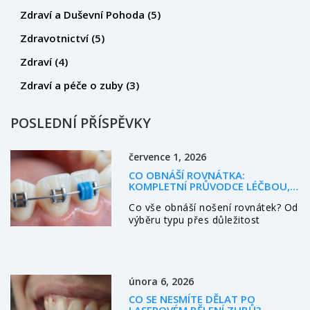
Zdraví a Duševní Pohoda
(5)
Zdravotnictví
(5)
Zdraví
(4)
Zdraví a péče o zuby
(3)
POSLEDNÍ PŘÍSPĚVKY
července 1, 2026
CO OBNÁŠÍ ROVNÁTKA:
KOMPLETNÍ PRŮVODCE LÉČBOU,
GUMIČKAMI A PÉČÍ
Co vše obnáší nošení rovnátek? Od
výběru typu přes důležitost
gumiček na rovnátka až po péči a
retainer. Kompletní průvodce pro
začátečníky.
února 6, 2026
CO SE NESMÍTE DĚLAT PO