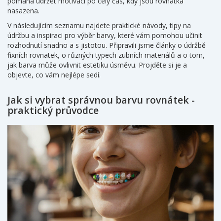
pomáhá udržet motivaci po celý čas, kdy jsou rovnatka
nasazena.
V následujícím seznamu najdete praktické návody, tipy na
údržbu a inspiraci pro výběr barvy, které vám pomohou učinit
rozhodnutí snadno a s jistotou. Připravili jsme články o údržbě
fixních rovnatek, o různých typech zubních materiálů a o tom,
jak barva může ovlivnit estetiku úsměvu. Projděte si je a
objevte, co vám nejlépe sedí.
Jak si vybrat správnou barvu rovnátek -
praktický průvodce