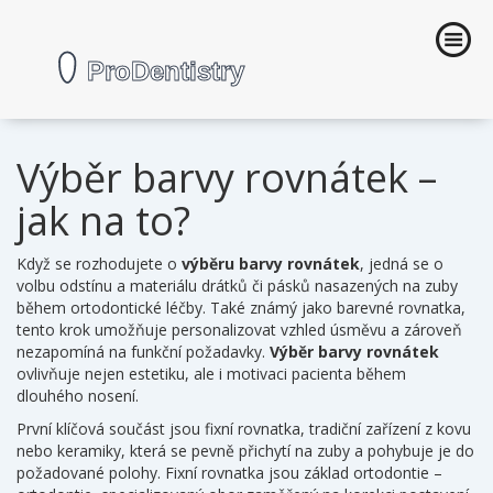
Výběr barvy rovnátek –
jak na to?
Když se rozhodujete o
výběru barvy rovnátek
,
jedná se o
volbu odstínu a materiálu drátků či pásků nasazených na zuby
během ortodontické léčby
. Také známý jako
barevné rovnatka
,
tento krok umožňuje personalizovat vzhled úsměvu a zároveň
nezapomíná na funkční požadavky.
Výběr barvy rovnátek
ovlivňuje nejen estetiku, ale i motivaci pacienta během
dlouhého nosení.
První klíčová součást jsou
fixní rovnatka
,
tradiční zařízení z kovu
nebo keramiky, která se pevně přichytí na zuby a pohybuje je do
požadované polohy
. Fixní rovnatka jsou základ ortodontie –