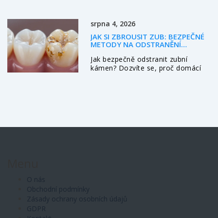
a kdy je třeba ji vyměnit.
srpna 4, 2026
JAK SI ZBROUSIT ZUB: BEZPEČNÉ
METODY NA ODSTRANĚNÍ
ZUBNÍHO KAMENE DOMA I U
Jak bezpečně odstranit zubní
ZUBAŘE
kámen? Dozvíte se, proč domácí
metody škodí, jak funguje
ultrazvukové čištění a jak
preventivně pečovat o zuby.
Menu
O nás
Obchodní podmínky
Zásady ochrany osobních údajů
GDPR