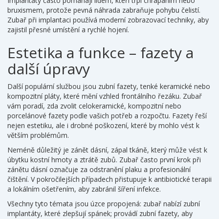
Implantáty často pomáhají lidem, kteří trpí chrápáním nebo
bruxismem, protože pevná náhrada zabraňuje pohybu čelistí.
Zubař při implantaci používá moderní zobrazovací techniky, aby
zajistil přesné umístění a rychlé hojení.
Estetika a funkce – fazety a
další úpravy
Další populární službou jsou
zubní fazety
,
tenké keramické nebo
kompozitní pláty, které mění vzhled frontálního řezáku
. Zubař
vám poradí, zda zvolit celokeramické, kompozitní nebo
porcelánové fazety podle vašich potřeb a rozpočtu. Fazety řeší
nejen estetiku, ale i drobné poškození, které by mohlo vést k
větším problémům.
Neméně důležitý je
zánět dásní
,
zápal tkáně, který může vést k
úbytku kostní hmoty a ztrátě zubů
. Zubař často první krok při
zánětu dásní označuje za odstranění plaku a profesionální
čištění. V pokročilejších případech přistupuje k antibiotické terapii
a lokálním ošetřením, aby zabránil šíření infekce.
Všechny tyto témata jsou úzce propojená: zubař nabízí zubní
implantáty, které zlepšují spánek; provádí zubní fazety, aby