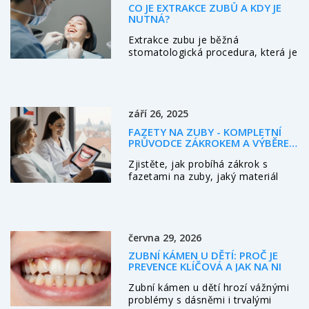
CO JE EXTRAKCE ZUBŮ A KDY JE
NUTNÁ?
Extrakce zubu je běžná
stomatologická procedura, která je
nutná, když zub nelze zachránit.
Zjistěte, kdy je vytažení zubu
nezbytné, jak probíhá a co dělat po
něm, včetně možností náhrady
září 26, 2025
jako zubní implantáty.
FAZETY NA ZUBY - KOMPLETNÍ
PRŮVODCE ZÁKROKEM A VÝBĚREM
MATERIÁLU
Zjistěte, jak probíhá zákrok s
fazetami na zuby, jaký materiál
zvolit, co čeká po zákroku a jaké
jsou nejčastější otázky pacientů.
června 29, 2026
ZUBNÍ KÁMEN U DĚTÍ: PROČ JE
PREVENCE KLÍČOVÁ A JAK NA NI
Zubní kámen u dětí hrozí vážnými
problémy s dásněmi i trvalými