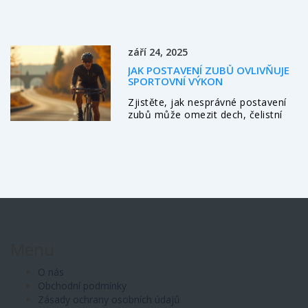
zuby. Přečtěte si, proč je prevence
klíčová, jak poznat varovné signály
a jaké kroky podniknout pro zdravý
chrup vašeho dítěte.
září 24, 2025
JAK POSTAVENÍ ZUBŮ OVLIVŇUJE
SPORTOVNÍ VÝKON
Zjistěte, jak nesprávné postavení
zubů může omezit dech, čelistní
stabilitu i sportovní výkon a jak
ortodontické řešení pomáhá vrátit
sílu do tréninku.
Menu
O nás
Obchodní podmínky
Zásady ochrany osobních údajů