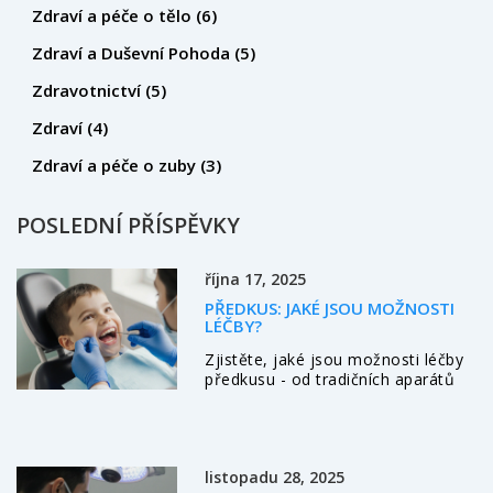
Zdraví a péče o tělo
(6)
Zdraví a Duševní Pohoda
(5)
Zdravotnictví
(5)
Zdraví
(4)
Zdraví a péče o zuby
(3)
POSLEDNÍ PŘÍSPĚVKY
října 17, 2025
PŘEDKUS: JAKÉ JSOU MOŽNOSTI
LÉČBY?
Zjistěte, jaké jsou možnosti léčby
předkusu - od tradičních aparátů
přes Invisalign až po chirurgii a
myofunkční terapii. Praktické tipy i
výběr vhodné metody.
listopadu 28, 2025