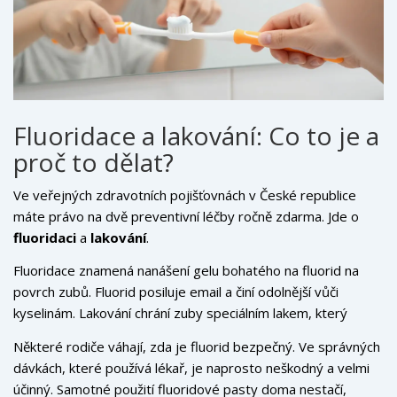
Fluoridace a lakování: Co to je a
proč to dělat?
Ve veřejných zdravotních pojišťovnách v České republice
máte právo na dvě preventivní léčby ročně zdarma. Jde o
fluoridaci
a
lakování
.
Fluoridace znamená nanášení gelu bohatého na fluorid na
povrch zubů. Fluorid posiluje email a činí odolnější vůči
kyselinám. Lakování chrání zuby speciálním lakem, který
uvolňuje fluorid po delší dobu. Tyto zákroky jsou
Některé rodiče váhají, zda je fluorid bezpečný. Ve správných
bezbolestné a trvají pár minut. Pro dítě, které má tendenci k
dávkách, které používá lékař, je naprosto neškodný a velmi
kazu, jsou naprostou nutností.
účinný. Samotné použití fluoridové pasty doma nestačí,