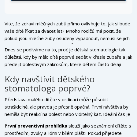
Víte, že
zdraví mléčných zubů
přímo ovlivňuje to, jak si bude
vaše dítě říkat za dvacet let? Mnoho rodičů má pocit, že
pokud jsou mléčné zuby osudeny vypadnout, nemusí se jich
tolik týkat. To je ale velký omyl. Špatný stav těchto
Dnes se podíváme na to, proč je
dětská stomatologie
tak
dočasných „pomocníků“ může vést k vážným problémům s
důležitá, kdy by mělo dítě poprvé sedět v křesle zubaře a jak
výrazem trvalých zubů, dýchaním i celkovým zdravím dítěte.
předejít bolestivým zákrokům, které dětem často dělají
největší starosti. Cílem není jen zachránit zuby, ale naučit dítě
Kdy navštívit dětského
mít rád svůj úsměv a pečovat o něj celý život.
stomatologa poprvé?
Představa malého dítěte v ordinaci může působit
strašidelně, ale pravda je přesně opačná. První návštěva by
neměla být reakcí na bolest nebo viditelný kaz. Ideální čas je
mezi prvním a druhým rokem života, tedy asi půl roku po
První preventivní prohlídka
slouží jako
seznámení dítěte s
proříznutí prvního mléčného zubu. Některé odborné
prostředím, zvuky a lidmi v bílém plášti
. Pokud přijedete
společnosti doporučují dokonce již při narození, aby lékař