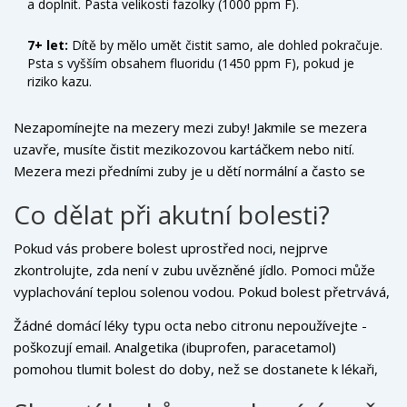
a doplnit. Pasta velikosti fazolky (1000 ppm F).
7+ let:
Dítě by mělo umět čistit samo, ale dohled pokračuje.
Psta s vyšším obsahem fluoridu (1450 ppm F), pokud je
riziko kazu.
Nezapomínejte na mezery mezi zuby! Jakmile se mezera
uzavře, musíte čistit mezikozovou kartáčkem nebo nití.
Mezera mezi předními zuby je u dětí normální a často se
sama uzavře, ale hygieně se vyhýbat nelze.
Co dělat při akutní bolesti?
Pokud vás probere bolest uprostřed noci, nejprve
zkontrolujte, zda není v zubu uvězněné jídlo. Pomoci může
vyplachování teplou solenou vodou. Pokud bolest přetrvává,
je to známka zánětu nervu nebo abscesu. V tomto případě
Žádné domácí léky typu octa nebo citronu nepoužívejte -
nečekejte na ranní termín, ale kontaktujte pohotovostní
poškozují email. Analgetika (ibuprofen, paracetamol)
službu vaší ordinace nebo nejbližší nemocnici s dětským
pomohou tlumit bolest do doby, než se dostanete k lékaři,
oddělením.
ale nenahradí léčbu.