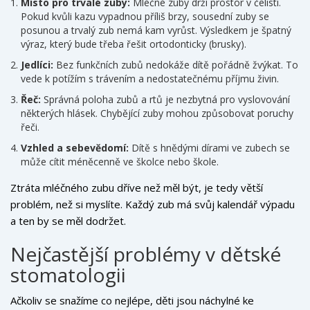
Místo pro trvalé zuby:
Mléčné zuby drží prostor v čelisti.
Pokud kvůli kazu vypadnou příliš brzy, sousední zuby se
posunou a trvalý zub nemá kam vyrůst. Výsledkem je špatný
výraz, který bude třeba řešit ortodonticky (brusky).
Jedlíci:
Bez funkčních zubů nedokáže dítě pořádně žvýkat. To
vede k potížím s trávením a nedostatečnému příjmu živin.
Řeč:
Správná poloha zubů a rtů je nezbytná pro vyslovování
některých hlásek. Chybějící zuby mohou způsobovat poruchy
řeči.
Vzhled a sebevědomí:
Dítě s hnědými dírami ve zubech se
může cítit méněcenně ve školce nebo škole.
Ztráta mléčného zubu dříve než měl být, je tedy větší
problém, než si myslíte. Každý zub má svůj kalendář výpadu
a ten by se měl dodržet.
Nejčastější problémy v dětské
stomatologii
Ačkoliv se snažíme co nejlépe, děti jsou náchylné ke