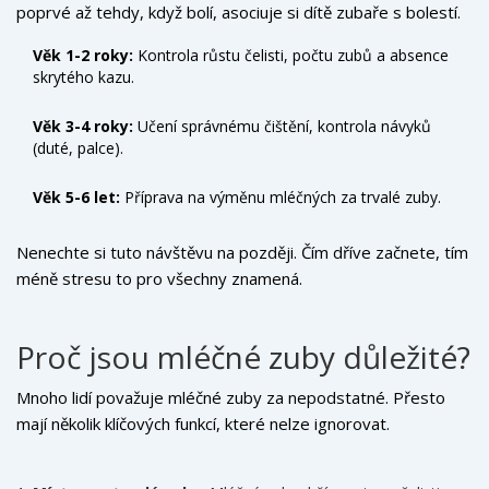
poprvé až tehdy, když bolí, asociuje si dítě zubaře s bolestí.
zhodnotil rizika a poradil rodiče.
Naopak, pokud je první zážitek pozitivní - možná i s hračkou
Věk 1-2 roky:
Kontrola růstu čelisti, počtu zubů a absence
od lékaře - vytvoříte základ pro klidné chování v budoucnu.
skrytého kazu.
Věk 3-4 roky:
Učení správnému čištění, kontrola návyků
(duté, palce).
Věk 5-6 let:
Příprava na výměnu mléčných za trvalé zuby.
Nenechte si tuto návštěvu na později. Čím dříve začnete, tím
méně stresu to pro všechny znamená.
Proč jsou mléčné zuby důležité?
Mnoho lidí považuje mléčné zuby za nepodstatné. Přesto
mají několik klíčových funkcí, které nelze ignorovat.