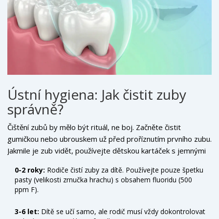
Ústní hygiena: Jak čistit zuby
správně?
Čištění zubů by mělo být rituál, ne boj. Začněte čistit
gumičkou nebo ubrouskem už před proříznutím prvního zubu.
Jakmile je zub vidět, používejte dětskou kartáček s jemnými
štětinami a miniaturní hlavou.
0-2 roky:
Rodiče čistí zuby za dítě. Používejte pouze špetku
pasty (velikosti zrnučka hrachu) s obsahem fluoridu (500
ppm F).
3-6 let:
Dítě se učí samo, ale rodič musí vždy dokontrolovat