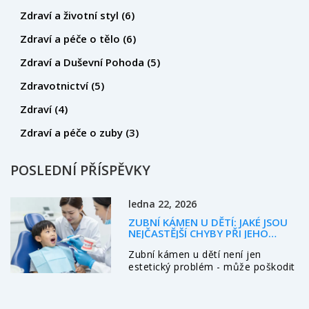
Zdraví a životní styl
(6)
Zdraví a péče o tělo
(6)
Zdraví a Duševní Pohoda
(5)
Zdravotnictví
(5)
Zdraví
(4)
Zdraví a péče o zuby
(3)
POSLEDNÍ PŘÍSPĚVKY
ledna 22, 2026
ZUBNÍ KÁMEN U DĚTÍ: JAKÉ JSOU
NEJČASTĚJŠÍ CHYBY PŘI JEHO
ODSTRAŇOVÁNÍ?
Zubní kámen u dětí není jen
estetický problém - může poškodit
zuby i dásně. Zjistěte, jaké chyby
rodiče často dělají při jeho
odstraňování a co skutečně