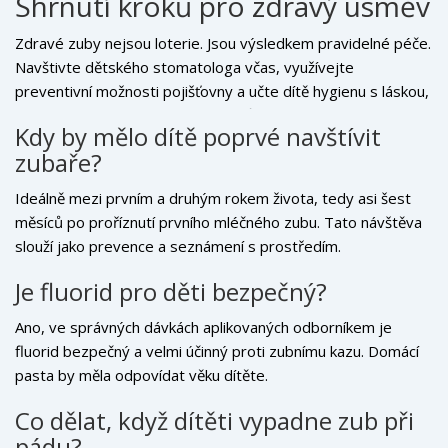
Shrnutí kroků pro zdravý úsměv
Zdravé zuby nejsou loterie. Jsou výsledkem pravidelné péče.
Navštivte dětského stomatologa včas, využívejte
preventivní možnosti pojišťovny a učte dítě hygienu s láskou,
nikoliv strachem. Investice do zubů dnes se vám vrátí v
Kdy by mělo dítě poprvé navštívit
podobě zdravého dospělého člověka bez nutnosti drahých
zubaře?
implantátů nebo korunek.
Ideálně mezi prvním a druhým rokem života, tedy asi šest
měsíců po proříznutí prvního mléčného zubu. Tato návštěva
slouží jako prevence a seznámení s prostředím.
Je fluorid pro děti bezpečný?
Ano, ve správných dávkách aplikovaných odborníkem je
fluorid bezpečný a velmi účinný proti zubnímu kazu. Domácí
pasta by měla odpovídat věku dítěte.
Co dělat, když dítěti vypadne zub při
pádu?