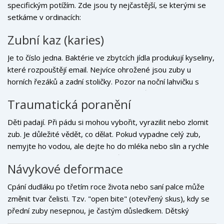
specifickým potížím. Zde jsou ty nejčastější, se kterými se
setkáme v ordinacích:
Zubní kaz (karies)
Je to číslo jedna. Baktérie ve zbytcích jídla produkují kyseliny,
které rozpouštějí email. Nejvíce ohrožené jsou zuby u
horních řezáků a zadní stoličky. Pozor na noční lahvičku s
mlékem nebo ovocným džusem - cukr působí na zuby celou
Traumatická poranění
noc bez ochrany slin.
Děti padají. Při pádu si mohou vybořit, vyrazilit nebo zlomit
zub. Je důležité vědět, co dělat. Pokud vypadne celý zub,
nemyjte ho vodou, ale dejte ho do mléka nebo slin a rychle
jedněte k lékaři. U mléčných zubů se obvykle nepřikládá
Návykové deformace
zpátky, ale je třeba kontrolovat kořen trvalého zubu pod
ním.
Cpání dudláku po třetím roce života nebo saní palce může
změnit tvar čelisti. Tzv. "open bite" (otevřený skus), kdy se
přední zuby nesepnou, je častým důsledkem. Dětský
stomatolog vám poradí, jak návyk odstranit nebo použije