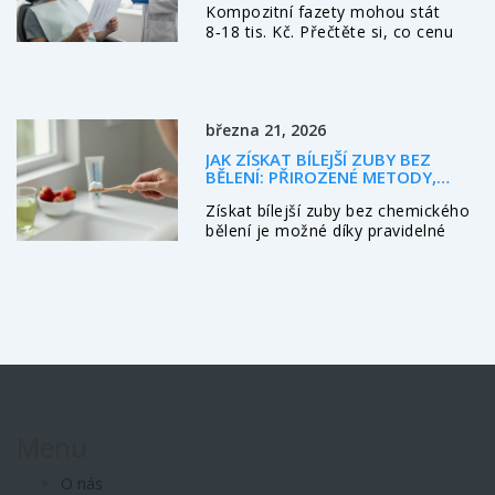
Kompozitní fazety mohou stát
8‑18 tis. Kč. Přečtěte si, co cenu
ovlivňuje, jak získat transparentní
rozpočet a ušetřit, aniž byste
šetřili na kvalitě.
března 21, 2026
JAK ZÍSKAT BÍLEJŠÍ ZUBY BEZ
BĚLENÍ: PŘIROZENÉ METODY,
KTERÉ SKUTEČNĚ FUNGUJÍ
Získat bílejší zuby bez chemického
bělení je možné díky pravidelné
péči, správné stravě a přirozeným
metodám. Zjistěte, co opravdu
funguje a co způsobuje poškození.
Menu
O nás