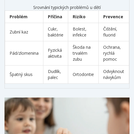
speciální aparaturu.
Srovnání typických problémů u dětí
Problém
Příčina
Riziko
Prevence
Cukr,
Bolest,
Čištění,
Zubní kaz
baktérie
infekce
fluorid
Škoda na
Ochrana,
Fyzická
Pád/zlomenina
trvalém
rychlá
aktivita
zubu
pomoc
Dudlík,
Odvyknout
Špatný skus
Ortodontie
palec
návykům