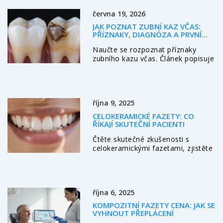
pomůže.
června 19, 2026
JAK POZNAT ZUBNÍ KAZ VČAS:
PŘÍZNAKY, DIAGNÓZA A PRVNÍ
POMOC
Naučte se rozpoznat příznaky
zubního kazu včas. Článek popisuje
fáze kazu, diagnostiku u dentisty a
praktické tipy pro prevenci a léčbu.
října 9, 2025
CELOKERAMICKÉ FAZETY: CO
ŘÍKAJÍ SKUTEČNÍ PACIENTI
Čtěte skutečné zkušenosti s
celokeramickými fazetami, zjistěte
jak probíhá zákrok, výhody,
nevýhody a tipy na výběr nejlepší
kliniky.
října 6, 2025
KOMPOZITNÍ FAZETY CENA: JAK SE
VYHNOUT PŘEPLÁCENÍ