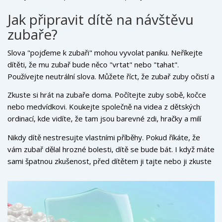
pokud dítě pastu spolyká. Profesionální aplikace je mnohem
Jak připravit dítě na návštěvu
koncentrovanější a cílená.
zubaře?
Slova "pojďeme k zubaři" mohou vyvolat paniku. Neříkejte
dítěti, že mu zubař bude něco "vrtat" nebo "tahat".
Používejte neutrální slova. Můžete říct, že zubař zuby očistí a
udělá jim hezký lesk.
Zkuste si hrát na zubaře doma. Počítejte zuby sobě, kočce
nebo medvídkovi. Koukejte společně na videa z dětských
ordinací, kde vidíte, že tam jsou barevné zdi, hračky a milí
lidé. Většina moderních dětských ordinací je vybavena tak,
Nikdy dítě nestresujte vlastními příběhy. Pokud říkáte, že
aby působila přátelsky - často mají herny nebo možnost
vám zubař dělal hrozné bolesti, dítě se bude bát. I když máte
sledovat animovaný film během léčby.
sami špatnou zkušenost, před dítětem ji tajte nebo ji zkuste
rekonstruovat jako běžnou a rutinní záležitost.