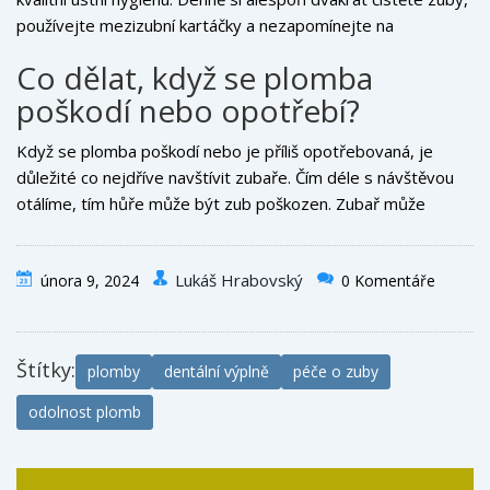
hygieně a dokonce i na genetice.
používejte mezizubní kartáčky a nezapomínejte na
pravidelné návštěvy zubaře pro kontrolu a čištění. Dále se
Co dělat, když se plomba
vyvarujte nadměrnému kousání tvrdých potravin nebo nehtů,
poškodí nebo opotřebí?
což může výplně poškodit. Používání nočních ochranných
krytů může být užitečné pro ty, kdo bruxují. A nezapomeňte,
Když se plomba poškodí nebo je příliš opotřebovaná, je
správná strava má na zdraví vašich zubů a dásní značný vliv.
důležité co nejdříve navštívit zubaře. Čím déle s návštěvou
otálíme, tím hůře může být zub poškozen. Zubař může
rozhodnout o nejlepším postupu - někdy stačí stávající
plombu opravit, jindy je nutné ji kompletně vyměnit. Důležité
Lukáš Hrabovský
února 9, 2024
0 Komentáře
je, že činností jako je kouření nebo pití tmavě zbarvených
nápojů můžete kompozitní a keramické výplně zbytečně
zatěžovat a zkracovat jejich životnost.
Štítky:
plomby
dentální výplně
péče o zuby
odolnost plomb