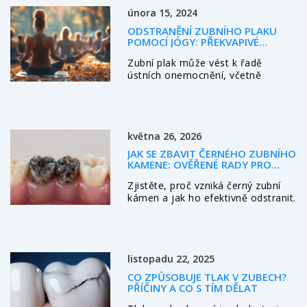
února 15, 2024
ODSTRANĚNÍ ZUBNÍHO PLAKU
POMOCÍ JÓGY: PŘEKVAPIVÉ
TECHNIKY A VÝHODY
Zubní plak může vést k řadě
ústních onemocnění, včetně
zubního kazu a parodontitidy. Ve
světle nedávných objevů se
ukazuje, že jóga může hrát úlohu v
prevenci a odstraňování zubního
května 26, 2026
plaku. Tento článek objasňuje, jak
jogínské techniky doprovázené
JAK SE ZBAVIT ČERNÉHO ZUBNÍHO
správnou ústní hygienou mohou
KAMENE: OVĚŘENÉ RADY PRO
vést k lepšímu ústnímu zdraví,
PREVENCI A ČIŠTĚNÍ
Zjistěte, proč vzniká černý zubní
představuje překvapivé spojení
kámen a jak ho efektivně odstranit.
mezi jógou a péčí o ústa a
Praktické rady pro prevenci, výběr
poskytuje konkrétní praktiky a
správné hygieny a kdy vyhledat
rady, které může kdokoliv snadno
odbornou pomoc.
zařadit do svého denního režimu.
listopadu 22, 2025
CO ZPŮSOBUJE TLAK V ZUBECH?
PŘÍČINY A CO S TÍM DĚLAT