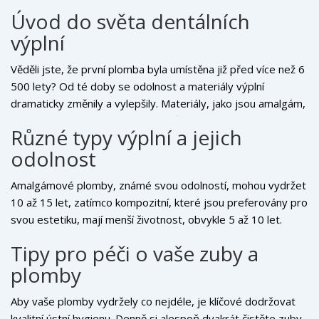
Úvod do světa dentálních
výplní
Věděli jste, že první plomba byla umístěna již před více než 6
500 lety? Od té doby se odolnost a materiály výplní
dramaticky změnily a vylepšily. Materiály, jako jsou amalgám,
kompozit, keramika a zlato, mají různou odolnost a estetiku.
Různé typy výplní a jejich
Čas a technický pokrok nám přinesly výplně, které nejen že
odolnost
zapadnou do barevného spektra našich zubů, ale zároveň
jsou dostatečně silné, aby vydržely každodenní kousání a
Amalgámové plomby, známé svou odolností, mohou vydržet
žvýkání. Ale i nejmodernější materiály mají svou životnost.
10 až 15 let, zatímco kompozitní, které jsou preferovány pro
svou estetiku, mají menší životnost, obvykle 5 až 10 let.
Keramické a zlaté výplně mohou vydržet ještě déle, ale také
Tipy pro péči o vaše zuby a
s sebou přinášejí vyšší cenovku. Je důležité připomenout, že
plomby
životnost výplně je do značné míry závislá na její péči a na
způsobu, jakým s ní náš ústní prostor zachází. Nezáleží
Aby vaše plomby vydržely co nejdéle, je klíčové dodržovat
pouze na materiálu, ale také na našich stravovacích návycích,
kvalitní ústní hygienu. Denně si alespoň dvakrát čistěte zuby,