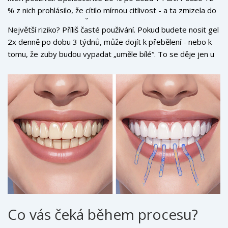
% z nich prohlásilo, že cítilo mírnou citlivost - a ta zmizela do
24 hodin po ukončení. Žádný z účastníků nezažil poškození
Největší riziko? Příliš časté používání. Pokud budete nosit gel
sklovinky nebo dásní.
2x denně po dobu 3 týdnů, může dojít k přebělení - nebo k
tomu, že zuby budou vypadat „uměle bílé“. To se děje jen u
lidí, kteří překračují doporučené doby. Stačí dodržovat návod.
Co vás čeká během procesu?