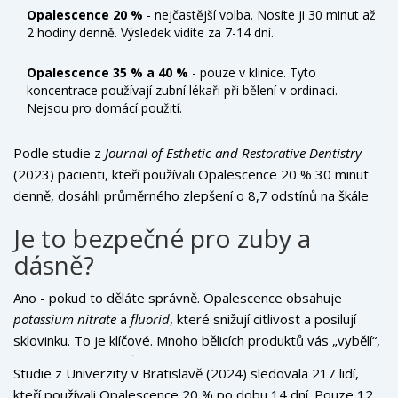
Opalescence 20 %
- nejčastější volba. Nosíte ji 30 minut až
2 hodiny denně. Výsledek vidíte za 7-14 dní.
Opalescence 35 % a 40 %
- pouze v klinice. Tyto
koncentrace používají zubní lékaři při bělení v ordinaci.
Nejsou pro domácí použití.
Podle studie z
Journal of Esthetic and Restorative Dentistry
(2023) pacienti, kteří používali Opalescence 20 % 30 minut
denně, dosáhli průměrného zlepšení o 8,7 odstínů na škále
VITA Classical - to je více než dvojnásobek efektu bělicích
Je to bezpečné pro zuby a
proužků.
dásně?
Ano - pokud to děláte správně. Opalescence obsahuje
potassium nitrate
a
fluorid
, které snižují citlivost a posilují
sklovinku. To je klíčové. Mnoho bělicích produktů vás „vybělí“,
ale zároveň vás způsobí bolestivé zuby. Opalescence to
Studie z Univerzity v Bratislavě (2024) sledovala 217 lidí,
nemá v plánu.
kteří používali Opalescence 20 % po dobu 14 dní. Pouze 12