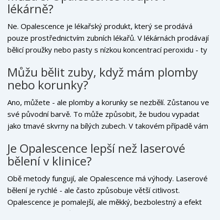
lékárně?
Ne. Opalescence je lékařský produkt, který se prodává
pouze prostřednictvím zubních lékařů. V lékárnách prodávají
bělicí proužky nebo pasty s nízkou koncentrací peroxidu - ty
nejsou stejné. Pokud vám někdo prodává Opalescence v
Můžu bělit zuby, když mám plomby
lékárně nebo online, je to falešný produkt.
nebo korunky?
Ano, můžete - ale plomby a korunky se nezbělí. Zůstanou ve
své původní barvě. To může způsobit, že budou vypadat
jako tmavé skvrny na bílých zubech. V takovém případě vám
lékař doporučí po bělení vyměnit plomby nebo přemýšlet o
Je Opalescence lepší než laserové
laminátových vložkách.
bělení v klinice?
Obě metody fungují, ale Opalescence má výhody. Laserové
bělení je rychlé - ale často způsobuje větší citlivost.
Opalescence je pomalejší, ale měkký, bezbolestný a efekt
trvá déle. Navíc můžete bělit doma v pohodlí - a nemusíte