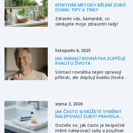
a pro koho jsou vhodné. Přinášíme
EFEKTIVNÍ METODY BĚLENÍ ZUBŮ
také několik tipů na jejich údržbu a
DOMA: TIPY A TRIKY
péči pro dlouhou životnost.
Zdravím vás, kamarádi, co
sledujete moje zdravotní rady!
Dneska bych se rád podělil o své
zkušenosti s bělením zubů přímo z
pohodlí domova. Během léta jsem
na cestách zkoušel různé přípravky
listopadu 6, 2025
a přírodní metody a zjistil jsem, že
některé jsou opravdu účinné.
JAK SNÍMACÍ ROVNÁTKA ZLEPŠUJÍ
Povím vám, jaké produkty stojí za
KVALITU ŽIVOTA
vyzkoušení a jak správně pečovat
Snímací rovnátka nejen opravují
o zuby, aby byly nejen bělejší, ale
příkruh, ale zlepšují kvalitu života -
zároveň zdravé. Nezapomeňte, že
lépe jíte, lépe spíte, lépe mluvíte a
správný úsměv otevírá dveře,
snadněji se čistíte. Proč je dospělí
takže nebojte se do toho pustit!
volí stále častěji.
srpna 3, 2026
JAK ČASTO SI MŮŽETE VYMĚNIT
NALEPOVACÍ ZUBY? PRAVIDLA
PRO BEZPEČNÉ POUŽÍVÁNÍ
Dozvíte se, jak často je bezpečné
měnit nalepovací zuby a používat