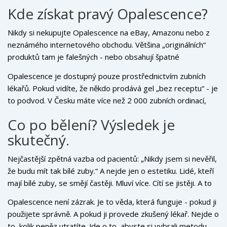
konzultovat alternativy jako lamináty nebo korunky.
Kde získat pravý Opalescence?
Nikdy si nekupujte Opalescence na eBay, Amazonu nebo z
neznámého internetového obchodu. Většina „originálních“
produktů tam je falešných - nebo obsahují špatné
koncentrace. Některé dokonce obsahují kyselinu
Opalescence je dostupný pouze prostřednictvím zubních
chlorovodíkovou - což může poškodit vaše zuby.
lékařů. Pokud vidíte, že někdo prodává gel „bez receptu“ - je
to podvod. V Česku máte více než 2 000 zubních ordinací,
které mají původní Opalescence. Stačí se zeptat: „Máte v
Co po bělení? Výsledek je
nabídce Opalescence?“
skutečný.
Nejčastější zpětná vazba od pacientů: „Nikdy jsem si nevěřil,
že budu mít tak bílé zuby.“ A nejde jen o estetiku. Lidé, kteří
mají bílé zuby, se smějí častěji. Mluví více. Cítí se jistěji. A to
je ta pravá hodnota - nejen bílá barva, ale sebevědomí.
Opalescence není zázrak. Je to věda, která funguje - pokud ji
použijete správně. A pokud ji provede zkušený lékař. Nejde o
to, kolik peněz utratíte. Jde o to, abyste si vybrali metodu,