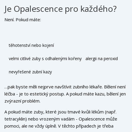
bílé zuby, většina lidí dělá „refresh“ jednou za 6-12 měsíců -
Je Opalescence pro každého?
a to jen 1-2 dny s gelu.
Není. Pokud máte:
těhotenství nebo kojení
velmi citlivé zuby s odhalenými kořeny
alergii na peroxid
nevyřešené zubní kazy
…pak byste měli nejprve navštívit zubního lékaře. Bělení není
léčba - je to estetický postup. A pokud máte kazu, bělení jen
zvýrazní problém.
A pokud máte zuby, které jsou tmavé kvůli lékům (např.
tetracyklin) nebo vrozeným vadám - Opalescence může
pomoci, ale ne vždy úplně. V těchto případech je třeba