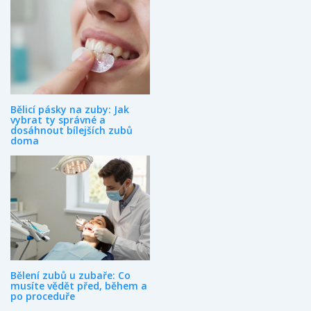
Bělicí pásky na zuby: Jak
vybrat ty správné a
dosáhnout bílejších zubů
doma
Bělení zubů u zubaře: Co
musíte vědět před, během a
po proceduře