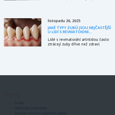
zubní adheziva. Přečtěte si o
rizicích časté výměny, správné
údržbě a známcích, kdy protézu
vyhodit.
listopadu 26, 2025
JAKÉ TYPY ZUBŮ JSOU NEJČASTĚJŠÍ
U LIDÍ S REVMATOIDNÍ
ARTRITIDOU?
Lidé s revmatoidní artritidou často
ztrácejí zuby dříve než zdraví.
Nejvíce trpí moláry a premoláry
kvůli zánětu dásní a ztrátě kosti.
Pravidelná péče a léčba zánětu
mohou zuby udržet.
Menu
O nás
Obchodní podmínky
Zásady ochrany osobních údajů