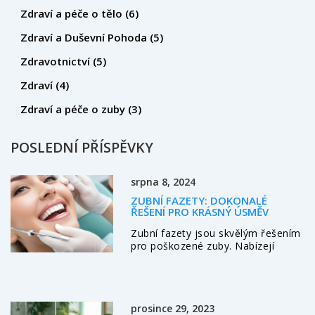
Zdraví a péče o tělo
(6)
Zdraví a Duševní Pohoda
(5)
Zdravotnictví
(5)
Zdraví
(4)
Zdraví a péče o zuby
(3)
POSLEDNÍ PŘÍSPĚVKY
srpna 8, 2024
ZUBNÍ FAZETY: DOKONALÉ
ŘEŠENÍ PRO KRÁSNÝ ÚSMĚV
Zubní fazety jsou skvělým řešením
pro poškozené zuby. Nabízejí
rychlou a efektivní cestu k
dosažení krásného úsměvu. V
tomto článku se podíváme na to,
co zubní fazety jsou, jak fungují,
prosince 29, 2023
jaké jsou jejich výhody a nevýhody