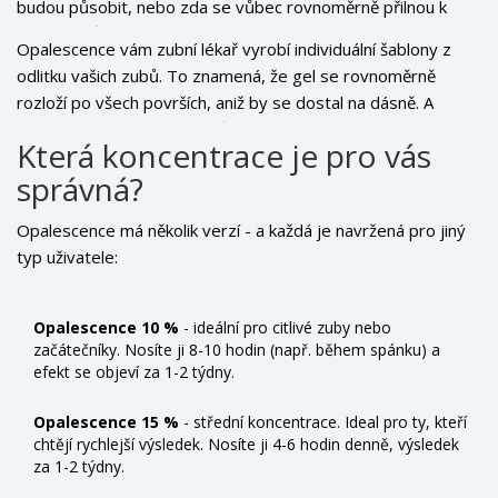
budou působit, nebo zda se vůbec rovnoměrně přilnou k
vašim zubům. Většina lidí má nerovné zuby - a proužky se
Opalescence vám zubní lékař vyrobí individuální šablony z
jednoduše nevlečou po všech površích.
odlitku vašich zubů. To znamená, že gel se rovnoměrně
rozloží po všech površích, aniž by se dostal na dásně. A
protože je gel v šabloně, působí déle - obvykle 30 minut až 8
Která koncentrace je pro vás
hodin podle koncentrace. Výsledek? Rovnoměrně bílé zuby,
správná?
bez bílých skvrn nebo „pásků“.
Opalescence má několik verzí - a každá je navržená pro jiný
typ uživatele:
Opalescence 10 %
- ideální pro citlivé zuby nebo
začátečníky. Nosíte ji 8-10 hodin (např. během spánku) a
efekt se objeví za 1-2 týdny.
Opalescence 15 %
- střední koncentrace. Ideal pro ty, kteří
chtějí rychlejší výsledek. Nosíte ji 4-6 hodin denně, výsledek
za 1-2 týdny.