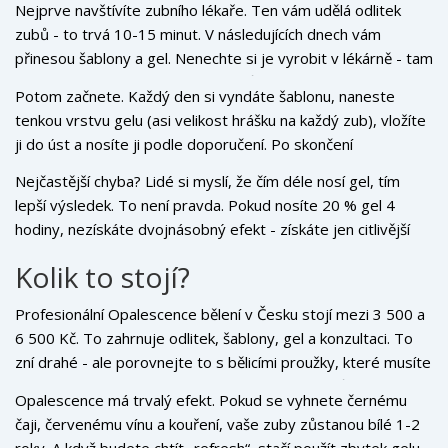
Nejprve navštívíte zubního lékaře. Ten vám udělá odlitek
zubů - to trvá 10-15 minut. V následujících dnech vám
přinesou šablony a gel. Nenechte si je vyrobit v lékárně - tam
nejsou vyrobené podle vašich zubů.
Potom začnete. Každý den si vyndáte šablonu, naneste
tenkou vrstvu gelu (asi velikost hrášku na každý zub), vložíte
ji do úst a nosíte ji podle doporučení. Po skončení
vypláchněte ústa vodou a vyčistěte šablonu. Nikdy ji
Nejčastější chyba? Lidé si myslí, že čím déle nosí gel, tím
neumývejte horkou vodou - může se deformovat.
lepší výsledek. To není pravda. Pokud nosíte 20 % gel 4
hodiny, nezískáte dvojnásobný efekt - získáte jen citlivější
zuby. Většina lidí dosáhne maximálního efektu za 10-14 dní.
Kolik to stojí?
Profesionální Opalescence bělení v Česku stojí mezi 3 500 a
6 500 Kč. To zahrnuje odlitek, šablony, gel a konzultaci. To
zní drahé - ale porovnejte to s bělicími proužky, které musíte
kupovat každý měsíc. Za rok si koupíte 10 balíčků po 400 Kč -
Opalescence má trvalý efekt. Pokud se vyhnete černému
to je 4 000 Kč, a výsledek bude horší.
čaji, červenému vínu a kouření, vaše zuby zůstanou bílé 1-2
roky. A když budete chtít „refresh“, stačí použít zbytek gelu -