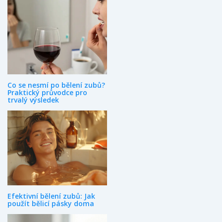
Co se nesmí po bělení zubů?
Praktický průvodce pro
trvalý výsledek
Efektivní bělení zubů: Jak
použít bělicí pásky doma