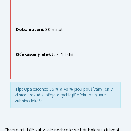
Doba nosení:
30 minut
Očekávaný efekt:
7–14 dní
Tip:
Opalescence 35 % a 40 % jsou používány jen v
klinice. Pokud si přejete rychlejší efekt, navštivte
zubního lékaře.
Chcete mít bílé zuby, ale nechcete se bát bolesti, citlivosti