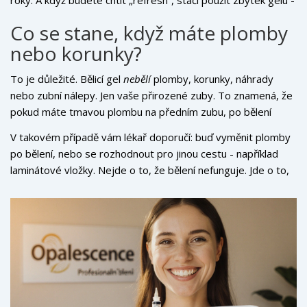
a vy máte nový efekt za 3 dny.
Co se stane, když máte plomby
nebo korunky?
To je důležité. Bělicí gel
nebělí
plomby, korunky, náhrady
nebo zubní nálepy. Jen vaše přirozené zuby. To znamená, že
pokud máte tmavou plombu na předním zubu, po bělení
bude stále tmavá - a bude vypadat jako skvrna.
V takovém případě vám lékař doporučí: buď vyměnit plomby
po bělení, nebo se rozhodnout pro jinou cestu - například
laminátové vložky. Nejde o to, že bělení nefunguje. Jde o to,
že nevšechno se bělí stejně.