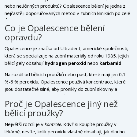
nebo neúčinných produktů? Opalescence bělení je jedna z
nejčastěji doporučovaných metod v zubních klinikách po celé
České republice. Nejde o běžný gel z lékárny - je to
Co je Opalescence bělení
profesionální systém, který funguje skutečně, bez
opravdu?
přehnaných slibů. A nejde jen o to, že zuby budou bílejší. Jde
o to, že budou přirozenější, bez dráždění a s dlouhodobým
Opalescence je značka od Ultradent, americké společnosti,
efektem.
která se specializuje na zubní materiály od roku 1985. Jejich
bělicí gely obsahují
hydrogen peroxid
nebo
karbamid
peroxid
v přesně vypočítaných koncentracích - od 10 % do
Na rozdíl od bělicích proužků nebo past, které mají jen 0,1
40 %. To znamená, že máte výběr podle toho, jak citlivé
%-6 % peroxidu, Opalescence používá koncentrace, které
máte zuby a jak rychle chcete výsledek.
jsou dostatečně silné, aby pronikly do zubní skloviny a
rozložily pigmenty, které způsobují tmavé skvrny. A přitom
Proč je Opalescence jiný než
je ve formě gelu, který se přizpůsobí vašim zubům - nejde o
bělicí proužky?
jednorázový proužek, ale o přesně vyrobený šablonu, kterou
nosíte doma.
Největší rozdíl je v
kontrole
. Když si koupíte proužky v
lékárně, nevíte, kolik peroxidu vlastně obsahují, jak dlouho