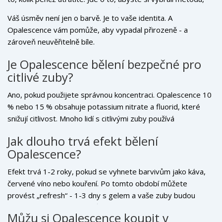
která vám neublíží a která vám zůstane dlouho.
Váš úsměv není jen o barvě. Je to vaše identita. A
Opalescence vám pomůže, aby vypadal přirozeně - a
zároveň neuvěřitelně bíle.
Je Opalescence bělení bezpečné pro
citlivé zuby?
Ano, pokud použijete správnou koncentraci. Opalescence 10
% nebo 15 % obsahuje potassium nitrate a fluorid, které
snižují citlivost. Mnoho lidí s citlivými zuby používá
Opalescence 10 % během spánku - a nemají žádné
Jak dlouho trvá efekt bělení
nepříjemné pocity. Pokud cítíte bolest, přerušte používání na
Opalescence?
1-2 dny a pak pokračujte s nižší koncentrací.
Efekt trvá 1-2 roky, pokud se vyhnete barvivům jako káva,
červené víno nebo kouření. Po tomto období můžete
provést „refresh“ - 1-3 dny s gelem a vaše zuby budou
znovu bílé. Mnoho pacientů dělá refresh jednou za rok - a to
Můžu si Opalescence koupit v
jen 2-3 dny.