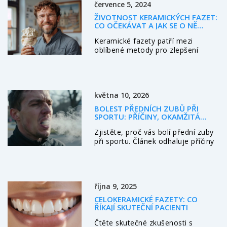
července 5, 2024
ŽIVOTNOST KERAMICKÝCH FAZET:
CO OČEKÁVAT A JAK SE O NĚ
STARAT
Keramické fazety patří mezi
oblíbené metody pro zlepšení
vzhledu zubů. Jak dlouho vydrží,
závisí na způsobu péče a dalších
faktorech. Tento článek vám
poskytne užitečné tipy na
května 10, 2026
prodloužení jejich životnosti a
vysvětlí, co můžete očekávat.
BOLEST PŘEDNÍCH ZUBŮ PŘI
SPORTU: PŘÍČINY, OKAMŽITÁ
POMOC A PREVENCE
Zjistěte, proč vás bolí přední zuby
při sportu. Článek odhaluje příčiny
jako bruxismus, dýchání ústy a
špatné chrániče. Nabízí praktické
tipy pro okamžitou úlevu a
dlouhodobou prevenci.
října 9, 2025
CELOKERAMICKÉ FAZETY: CO
ŘÍKAJÍ SKUTEČNÍ PACIENTI
Čtěte skutečné zkušenosti s