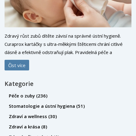
Zdravý růst zubů dítěte závisí na správné ústní hygieně.
Curaprox kartáčky s ultra-měkkými štěticemi chrání citlivé
dásně a efektivně odstraňují plak. Pravidelná péče a
pravidelné návštěvy zubního lékaře jsou klíčem k zdravým
Číst více
zubům.
Kategorie
Péče o zuby
(236)
Stomatologie a ústní hygiena
(51)
Zdraví a wellness
(30)
Zdraví a krása
(8)