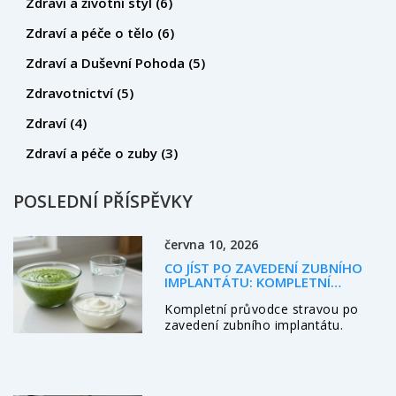
Zdraví a životní styl
(6)
Zdraví a péče o tělo
(6)
Zdraví a Duševní Pohoda
(5)
Zdravotnictví
(5)
Zdraví
(4)
Zdraví a péče o zuby
(3)
POSLEDNÍ PŘÍSPĚVKY
června 10, 2026
CO JÍST PO ZAVEDENÍ ZUBNÍHO
IMPLANTÁTU: KOMPLETNÍ
JÍDELNÍČEK A PRAVIDLA
Kompletní průvodce stravou po
zavedení zubního implantátu.
Dozvíte se, co jíst v prvních dnech,
jak přejít na normální stravu a
čemu se vyhnout pro úspěšné
hojení.