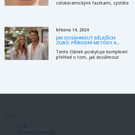
celokeramickými fazetami, zjistěte
jak probíhá zákrok, výhody,
nevýhody a tipy na výběr nejlepší
kliniky.
března 14, 2024
JAK DOSÁHNOUT BĚLEJŠÍCH
ZUBŮ: PŘÍRODNÍ METODY A
MODERNÍ TECHNIKY
Tento článek poskytuje komplexní
přehled o tom, jak dosáhnout
jasně bílého úsměvu. Od přírodních
receptů až po moderní dentální
techniky se dozvíte, které metody
jsou nejúčinnější a jak je bezpečně
používat. Prozkoumáváme i časté
mýty a poskytujeme tipy k udržení
dlouhodobě bílých zubů.
Menu
O nás
Obchodní podmínky