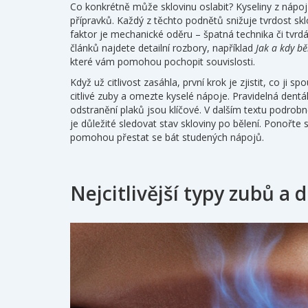
Co konkrétně může sklovinu oslabit? Kyseliny z nápojů
přípravků. Každý z těchto podnětů snižuje tvrdost sklov
faktor je mechanické oděru – špatná technika či tvr
článků najdete detailní rozbory, například
Jak a kdy bě
které vám pomohou pochopit souvislosti.
Když už citlivost zasáhla, první krok je zjistit, co ji 
citlivé zuby a omezte kyselé nápoje. Pravidelná dentál
odstranění plaků jsou klíčové. V dalším textu podrobn
je důležité sledovat stav skloviny po bělení. Ponořte 
pomohou přestat se bát studených nápojů.
Nejcitlivější typy zubů a d