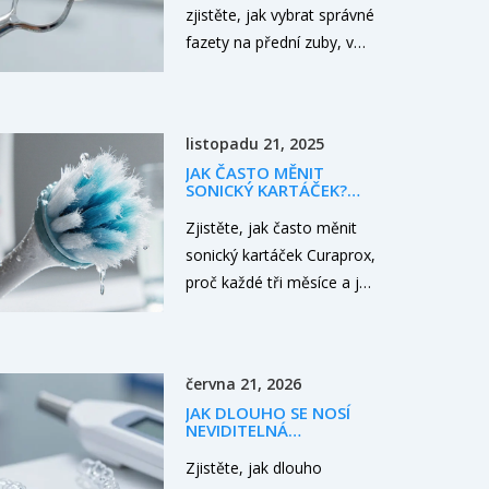
PŘIROZENÉHO ÚSMĚVU
zjistěte, jak vybrat správné
fazety na přední zuby, v
čem se liší keramika od
kompozitu a jak
dosáhnout přirozeného
listopadu 21, 2025
výsledku bez chyb.
JAK ČASTO MĚNIT
SONICKÝ KARTÁČEK?
VŠECHNO, CO
POTŘEBUJETE VĚDĚT O
Zjistěte, jak často měnit
CURAPROX
sonický kartáček Curaprox,
proč každé tři měsíce a jak
poznat, že je čas na nový.
Vše o efektivitě, hygieně a
recyklaci.
června 21, 2026
JAK DLOUHO SE NOSÍ
NEVIDITELNÁ
ROVNÁTKA? KOMPLETNÍ
PRŮVODCE LÉČBOU
Zjistěte, jak dlouho