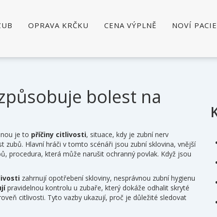
ZUB
OPRAVA KRČKU
CENA VÝPLNĚ
NOVÍ PACI
co způsobuje bolest na
inou je to
příčiny citlivosti
,
situace, kdy je zubní nerv
ost zubů
. Hlavní hráči v tomto scénáři jsou
zubní sklovina
,
vnější
bů
,
procedura, která může narušit ochranný povlak
. Když jsou
livosti
zahrnují opotřebení skloviny, nesprávnou zubní hygienu
jí
pravidelnou kontrolu u zubaře, který dokáže odhalit skryté
oveň citlivosti. Tyto vazby ukazují, proč je důležité sledovat