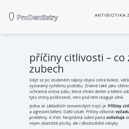
ANTIBIOTIKA 
příčiny citlivosti – 
zubech
Když se po studeném nápoji objeví ostrá bolest, větš
vystavený rychlému podnětu
. Známé také jako
citliv
ochranná vrstva zubu, která chrání dentin
a
bělení zu
tyto vrstvy poškozené, nerv pod nimi reaguje silně.
Jedna ze základních
semantických trojic
je:
Příčiny cit
a agresivní bělení. Další vztah: Příčiny citlivosti
vyžadu
problémy. A třetí: Nesprávná zubní pasta
ovlivňuje
úr
nejen okamžité pocity, ale i dlouhodobé návyky.