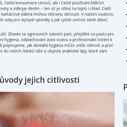
, časté konzumace citrusů, ale i časté používání bělících
iny a odkryje dentin – ten už je citlivý na teplo i chlad. Další
dá kartáčová vlákna mohou sklovinu obrousit. V našem souboru
lit zuby pro nejlepší výsledky
a
Jak rychle zmírnit zánět dásní
,
spouští. Zbavte se agresivních zubních past, přejděte na pastu pro
ní hygiena, odplachování ústní vodou a profesionální čistění k
ě popisujeme, jak dentální hygiena může snížit citlivost a proč
se do našich článků níže a objevte praktické tipy, které vám
ůvody jejich citlivosti