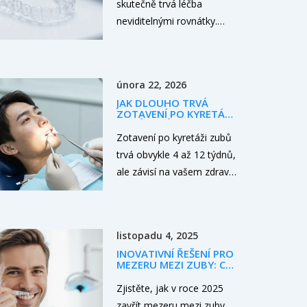
skutečně trvá léčba
neviditelnými rovnátky.
Odhalíme faktory
ovlivňující dobu nošení,
rozdíl oproti kovovým
února 22, 2026
rovnátkům a důležitost
JAK DLOUHO TRVÁ
retaineru.
ZOTAVENÍ PO KYRETÁŽI
ZUBŮ? PRŮBĚH A CO
OČEKÁVAT
Zotavení po kyretáži zubů
trvá obvykle 4 až 12 týdnů,
ale závisí na vašem zdraví
a péči. Při správné ústní
hygieně a pravidelných
prohlídkách můžete
listopadu 4, 2025
zastavit pokročilou
INOVATIVNÍ ŘEŠENÍ PRO
parodontitidu a zachovat
MEZERU MEZI ZUBY: CO
zuby celý život.
FUNGUJE V ROCE 2025
Zjistěte, jak v roce 2025
zavřít mezeru mezi zuby