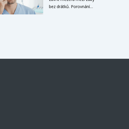
bez drátků. Porovnání
nejlepších řešení - od
plomb až po implantáty - s
cenami, trváním a
doporučeními pro každý
případ.