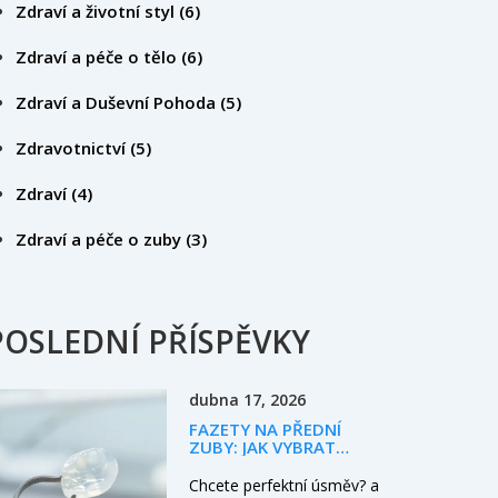
Zdraví a životní styl
(6)
Zdraví a péče o tělo
(6)
Zdraví a Duševní Pohoda
(5)
Zdravotnictví
(5)
Zdraví
(4)
Zdraví a péče o zuby
(3)
POSLEDNÍ PŘÍSPĚVKY
dubna 17, 2026
FAZETY NA PŘEDNÍ
ZUBY: JAK VYBRAT
MATERIÁL A
DOSÁHNOUT
Chcete perfektní úsměv? a