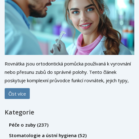
Rovnátka jsou ortodontická pomůcka používaná k vyrovnání
nebo přesunu zubů do správné polohy. Tento článek
poskytuje komplexní průvodce funkcí rovnátek, jejich typy,
procesem léčby a důvody, proč je nosit. Prozkoumáme také
Číst více
různé přístupy k péči o rovnátka a sdílíme tipy, jak se s nimi
vyrovnat. Čtenáři získají náhled do světa ortodoncie, což jim
Kategorie
pomůže lépe pochopit cestu k rovnějšímu a zdravějšímu
úsměvu.
Péče o zuby
(237)
Stomatologie a ústní hygiena
(52)