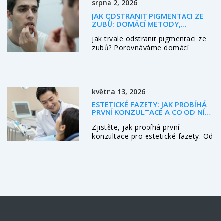
srpna 2, 2026
JAK ODSTRANIT PIGMENTACI ZE
ZUBŮ: DOMÁCÍ METODY,
ODBARVOVÁNÍ A KERAMICKÁ
Jak trvale odstranit pigmentaci ze
ONLAY
zubů? Porovnáváme domácí
metody, odbarvování a keramickou
onlay. Zjistěte, kdy je onlay
nejlepší volbou pro estetiku.
května 13, 2026
ESTETICKÉ FAZETY: JAK PROBÍHÁ
PRVNÍ KONZULTACE A CO OD NÍ
ČEKAT
Zjistěte, jak probíhá první
konzultace pro estetické fazety. Od
digitální simulace úsměvu přes
cenu až po rizika. Kompletní
průvodce pro rok 2026.