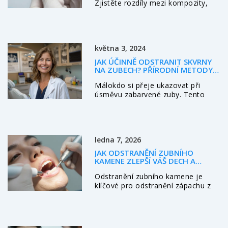
Zjistěte rozdíly mezi kompozity,
fasetami a broušením zubů. a
vyberte si metodu, která vám vrátí
přirozený a zdravý úsměv.
května 3, 2024
JAK ÚČINNĚ ODSTRANIT SKVRNY
NA ZUBECH? PŘÍRODNÍ METODY A
PREVENCE
Málokdo si přeje ukazovat při
úsměvu zabarvené zuby. Tento
článek se zaměřuje na různé
příčiny zubního pigmentu a nabízí
praktické rady, jak se těchto skvrn
zbavit. Vysvětlíme, jaký vliv mají
ledna 7, 2026
jídla, nápoje a určité životní návyky
na zabarvení zubů a představíme
JAK ODSTRANĚNÍ ZUBNÍHO
jak chemické, tak přírodní metody
KAMENE ZLEPŠÍ VÁŠ DECH A
pro jejich bělení. Zjistíte také, jak
CELKOVÉ ZDRAVÍ ÚST
Odstranění zubního kamene je
preventivní péče může udržet váš
klíčové pro odstranění zápachu z
úsměv zářivě bílý dlouhodobě.
úst a zdraví dásní. Zjistěte, jak se
kámen tvoří, proč způsobuje
nepříjemný dech a jak ho bezpečně
odstranit.