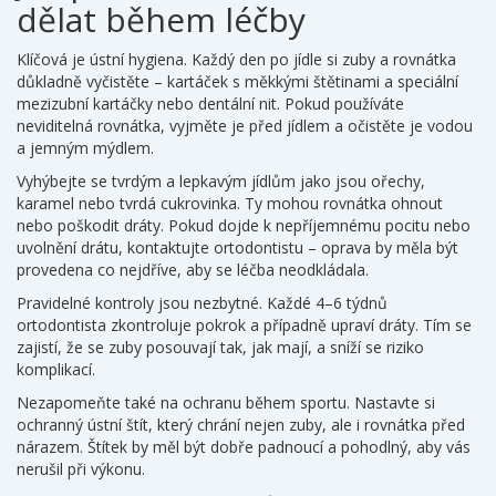
dělat během léčby
Klíčová je ústní hygiena. Každý den po jídle si zuby a rovnátka
důkladně vyčistěte – kartáček s měkkými štětinami a speciální
mezizubní kartáčky nebo dentální nit. Pokud používáte
neviditelná rovnátka, vyjměte je před jídlem a očistěte je vodou
a jemným mýdlem.
Vyhýbejte se tvrdým a lepkavým jídlům jako jsou ořechy,
karamel nebo tvrdá cukrovinka. Ty mohou rovnátka ohnout
nebo poškodit dráty. Pokud dojde k nepříjemnému pocitu nebo
uvolnění drátu, kontaktujte ortodontistu – oprava by měla být
provedena co nejdříve, aby se léčba neodkládala.
Pravidelné kontroly jsou nezbytné. Každé 4–6 týdnů
ortodontista zkontroluje pokrok a případně upraví dráty. Tím se
zajistí, že se zuby posouvají tak, jak mají, a sníží se riziko
komplikací.
Nezapomeňte také na ochranu během sportu. Nastavte si
ochranný ústní štít, který chrání nejen zuby, ale i rovnátka před
nárazem. Štítek by měl být dobře padnoucí a pohodlný, aby vás
nerušil při výkonu.