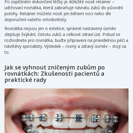
Po úspěšném dokončení léčby je důležité nosit retainer –
udržovací rovnátka, která zabraňuje návratu zubů do původní
polohy. Retainer můžete nosit jen během noci nebo dle
doporučení vašeho ortodontisty.
Rovnátka nejsou jen o estetice; správně nastavený úsměv
zlepšuje žvýkání, čistotu zubů a celkové zdraví úst. Pokud se
rozhodnete pro rovnátka, buďte připraveni na pravidelnou péči a
návštěvy specialisty. Výsledek – rovný a zdravý úsměv – stojí za
to.
Jak se vyhnout zničeným zubům po
rovnátkách: Zkušenosti pacientů a
praktické rady