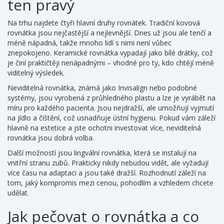
ten pravý
Na trhu najdete čtyři hlavní druhy rovnátek. Tradiční kovová
rovnátka jsou nejčastější a nejlevnější. Dnes už jsou ale tenčí a
méně nápadná, takže mnoho lidí s nimi není vůbec
znepokojeno. Keramické rovnátka vypadají jako bílé drátky, což
je činí praktičtěji nenápadnými – vhodné pro ty, kdo chtějí méně
viditelný výsledek.
Neviditelná rovnátka, známá jako Invisalign nebo podobné
systémy, jsou vyrobená z průhledného plastu a lze je vyrábět na
míru pro každého pacienta. Jsou nejdražší, ale umožňují vyjmutí
na jídlo a čištění, což usnadňuje ústní hygienu. Pokud vám záleží
hlavně na estetice a jste ochotni investovat více, neviditelná
rovnátka jsou dobrá volba.
Další možností jsou lingvální rovnátka, která se instalují na
vnitřní stranu zubů. Prakticky nikdy nebudou vidět, ale vyžadují
více času na adaptaci a jsou také dražší. Rozhodnutí záleží na
tom, jaký kompromis mezi cenou, pohodlím a vzhledem chcete
udělat.
Jak pečovat o rovnátka a co