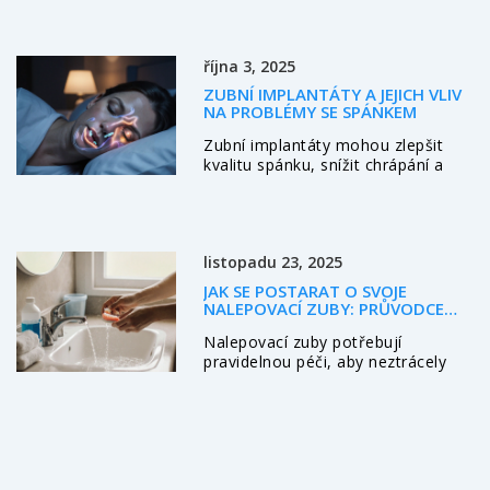
nalepení zubní protézy. Od přípravy
ústní dutiny přes výběr správného
lepidla až po konkrétní kroky a tipy
října 3, 2025
pro dokonalé nalepení. Zajímavé
fakty a rady od odborníků z oboru
ZUBNÍ IMPLANTÁTY A JEJICH VLIV
vám pomohou zajistit, že vaše
NA PROBLÉMY SE SPÁNKEM
protéza bude fungovat optimálně a
Zubní implantáty mohou zlepšit
přispěje k vaší celkové
kvalitu spánku, snížit chrápání a
spokojenosti a komfortu.
pomoci při bruxismu i spánkové
apnoe. Přečtěte si, jak fungují,
výhody, rizika a praktické tipy.
listopadu 23, 2025
JAK SE POSTARAT O SVOJE
NALEPOVACÍ ZUBY: PRŮVODCE
PRO TRVALÝ VZHLED A POHODLÍ
Nalepovací zuby potřebují
pravidelnou péči, aby neztrácely
tvar, nezapáchaly a nezpůsobovaly
záněty. Zjistěte, jak je správně
čistit, ukládat a kdy je čas na
výměnu.