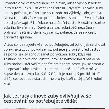
Stomatologie cestování není jen o tom, jak se vyhnout bolesti.
Je to o tom, jak si užít cestu bez stresu. Když víte, že vaše zuby
jsou v pořádku, můžete se soustředit na výhledy, jídlo, zábavu.
Ne na to, jestli vás v noci probudí bolest. A pokud už vás nějaká
bolest překvapila? Nečekáte na zpáteční cestu. Hledáte místního
zubního lékaře hned. Důvěra ve vaši zubní péči nezačíná v
ordinaci—začíná v chvíli, kdy se rozhodnete, že se na cestu
připravíte správně.
V této sbírce najdete vše, co potřebujete: od toho, jak se chovat
po extrakci zubu, pokud se rozhodnete ji provést před cestou,
až po to, jak zvládnout zánět po vytržení zubu, když vás
zastihne na dovolené. Zjistíte, proč se některé bělící pásky na
zuby mohou stát vaším nepřítelem během cesty, jak se starat o
nalepovací zuby, když nejste doma, a proč je důležité mít v
kapse dentální zrcátko. Každý článek je napsaný pro lidi, kteří
chtějí cestovat bez starostí—ne pro ty, kteří chtějí přežít zubní
krizi.
Jak tetracyklinové zuby ovlivňují vaše
cestování: co potřebujete vědět