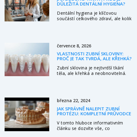
DŮLEŽITÁ DENTÁLNÍ HYGIENA?
Dentální hygiena je klíčovou
součástí celkového zdraví, ale kolik
času bychom jí měli věnovat?
Tento článek prozkoumává, jak
dlouho by mělo trvat účinné čištění
zubů a jak často bychom měli
července 8, 2026
navštěvovat zubního hygienistu.
Nabídne také praktické tipy na
VLASTNOSTI ZUBNÍ SKLOVINY:
zlepšení vaší domácí zubní rutiny a
PROČ JE TAK TVRDÁ, ALE KŘEHKÁ?
informace o tom, jak správná
Zubní sklovina je nejtvrdší tkání
dentální hygiena může předcházet
těla, ale křehká a neobnovitelná.
vážným zdravotním problémům.
Přečtěte si o jejích vlastnostech,
rizicích prasklin a eroze a jak ji
chránit před trvalým poškozením.
března 22, 2024
JAK SPRÁVNĚ NALEPIT ZUBNÍ
PROTÉZU: KOMPLETNÍ PRŮVODCE
V tomto hluboce informativním
článku se dozvíte vše, co
potřebujete vědět o správném