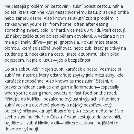
Nejčastější problém při cestování?
zubní bolest cestou
,
náhlá
bolest, která vznikne kvůli nezachycenému kazu, prasklé plombě
nebo zánětu dásně
. Also known as
akutní zubní problém
, it
strikes when you’re far from home, often after eating
something sweet, cold, or hard. Více než 60 % lidí, kteří cestují,
už někdy zažilo zubní bolest během dovolené. A většina z nich
měla příznaky dříve—jen je ignorovala.
Pokud máte starou
plombu, která se začíná uvolňovat, nebo zub, který je citlivý na
studené pití, nečekáte na cestu. Jděte k zubnímu lékaři před
odjezdem. Nejde o luxus—jde o bezpečnost.
Co si s sebou vzít? Nejen zubní kartáček a pasta. Vezměte si
zubní nit
,
nástroj, který odstraňuje zbytky jídla mezi zuby, kde
kartáček nedosáhne
. Also known as
mezizubní čištění
, it
prevents hidden cavities and gum inflammation—especially
when you’re eating more sweets or fast food on the road.
Přidejte do kufříku i bezalkoholový ústní výplach s fluoridem,
zubní vosk na otevřené plomby a nějaký bezpříznakový
bolestivý přípravek (např. ibuprofen). A nezapomeňte na číslo
svého zubního lékaře v Česku. Pokud cestujete do zahraničí,
najděte si i zubní kliniku v cíli—některé cestovní pojištění to
dokonce vyžadují.