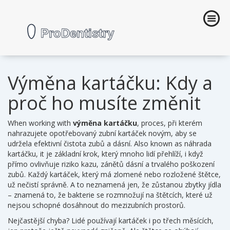
Výměna kartáčku: Kdy a
proč ho musíte změnit
When working with
výměna kartáčku
,
proces, při kterém
nahrazujete opotřebovaný zubní kartáček novým, aby se
udržela efektivní čistota zubů a dásní
. Also known as
náhrada
kartáčku
, it
je základní krok, který mnoho lidí přehlíží, i když
přímo ovlivňuje riziko kazu, zánětů dásní a trvalého poškození
zubů
.
Každý kartáček, který má zlomené nebo rozložené štětce,
už nečistí správně. A to neznamená jen, že zůstanou zbytky jídla
– znamená to, že bakterie se rozmnožují na štětcích, které už
nejsou schopné dosáhnout do mezizubních prostorů.
Nejčastější chyba? Lidé používají kartáček i po třech měsících,