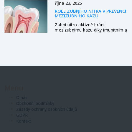
října 23, 2025
ROLE ZUBNÍHO NITRA V PREVENCI
MEZIZUBNÍHO KAZU
Zubní nitro aktivně brání
mezizubnímu kazu díky imunitním a
remineralizačním procesům.
Zjistěte, jak podpořit jeho funkci a
předejít bolestivým kazům mezi
zuby.
Menu
O nás
Obchodní podmínky
Zásady ochrany osobních údajů
GDPR
Kontakt