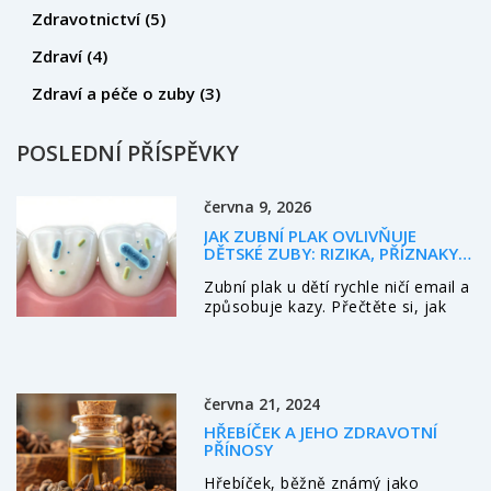
Zdravotnictví
(5)
Zdraví
(4)
Zdraví a péče o zuby
(3)
POSLEDNÍ PŘÍSPĚVKY
června 9, 2026
JAK ZUBNÍ PLAK OVLIVŇUJE
DĚTSKÉ ZUBY: RIZIKA, PŘÍZNAKY A
PREVENCE
Zubní plak u dětí rychle ničí email a
způsobuje kazy. Přečtěte si, jak
plak vzniká, proč jsou mléčné zuby
zranitelné a jaké kroky k prevenci
podniknout doma.
června 21, 2024
HŘEBÍČEK A JEHO ZDRAVOTNÍ
PŘÍNOSY
Hřebíček, běžně známý jako