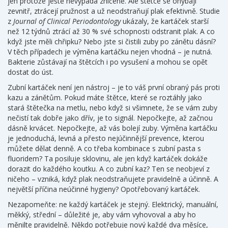
jen protože ještě nevypadá zničeně. Ale štětce se ohýbají
zevnitř, ztrácejí pružnost a už neodstraňují plak efektivně. Studie
z
Journal of Clinical Periodontology
ukázaly, že kartáček starší
než 12 týdnů ztrácí až 30 % své schopnosti odstranit plak. A co
když jste měli chřipku? Nebo jste si čistili zuby po zánětu dásní?
V těch případech je výměna kartáčku nejen vhodná – je nutná.
Bakterie zůstávají na štětcích i po vysušení a mohou se opět
dostat do úst.
Zubní kartáček není jen nástroj – je to váš první obraný pás proti
kazu a zánětům. Pokud máte štětce, které se roztáhly jako
stará štětečka na metlu, nebo když si všimnete, že se vám zuby
nečistí tak dobře jako dřív, je to signál. Nepočkejte, až začnou
dásně krvácet. Nepočkejte, až vás bolejí zuby. Výměna kartáčku
je jednoduchá, levná a přesto nejúčinnější prevence, kterou
můžete dělat denně. A co třeba kombinace s
zubní pasta
s
fluoridem? Ta posiluje sklovinu, ale jen když kartáček dokáže
dorazit do každého koutku. A co
zubní kaz
? Ten se neobjeví z
ničeho – vzniká, když plak neodstraňujete pravidelně a účinně. A
největší příčina neúčinné hygieny? Opotřebovaný kartáček.
Nezapomeňte: ne každý kartáček je stejný. Elektrický, manuální,
měkký, střední – důležité je, aby vám vyhovoval a aby ho
měnilte pravidelně. Někdo potřebuje nový každé dva měsíce,