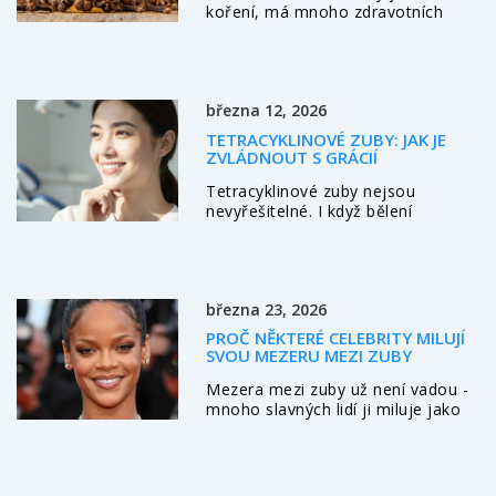
koření, má mnoho zdravotních
přínosů. Pomáhá při bolestech
zubů, zánětech a zažívacích
problémech. Také má
antimikrobiální vlastnosti a je
března 12, 2026
bohatý na antioxidanty. Tento
článek se podívá na to, jak může
TETRACYKLINOVÉ ZUBY: JAK JE
hřebíček zlepšit různé aspekty
ZVLÁDNOUT S GRÁCIÍ
zdraví.
Tetracyklinové zuby nejsou
nevyřešitelné. I když bělení
nefunguje, existují skutečně účinné
metody - vložky, kompozitní
obklady a vnitřní bělení. Zjistěte,
co pro vás funguje nejlépe.
března 23, 2026
PROČ NĚKTERÉ CELEBRITY MILUJÍ
SVOU MEZERU MEZI ZUBY
Mezera mezi zuby už není vadou -
mnoho slavných lidí ji miluje jako
součást své identity. Zjistěte, proč
se stává trendem, co o ní říkají
dentisté a jak se k ní správně
přistupovat.