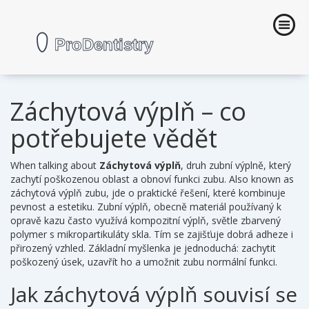
Záchytová výplň – co
potřebujete vědět
When talking about
Záchytová výplň
,
druh zubní výplně, který
zachytí poškozenou oblast a obnoví funkci zubu
. Also known as
záchytová výplň zubu
, jde o praktické řešení, které kombinuje
pevnost a estetiku.
Zubní výplň
,
obecně materiál používaný k
opravě kazu
často využívá
kompozitní výplň
,
světle zbarvený
polymer s mikropartikuláty skla
. Tím se zajišťuje dobrá adheze i
přirozený vzhled. Základní myšlenka je jednoduchá: zachytit
poškozený úsek, uzavřít ho a umožnit zubu normální funkci.
Jak záchytová výplň souvisí se