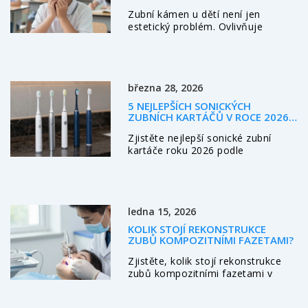
TICHO, BOLEST A VÝKŘIKY
Zubní kámen u dětí není jen
estetický problém. Ovlivňuje
soustředění, sebevědomí a školní
výkon. Zjistěte, jak ho poznat,
odstranit a předcházet.
března 28, 2026
5 NEJLEPŠÍCH SONICKÝCH
ZUBNÍCH KARTÁČŮ V ROCE 2026 -
RECENZE A POROVNÁNÍ
Zjistěte nejlepší sonické zubní
kartáče roku 2026 podle
odborníků. Komplexní porovnání
funkcí, cen a benefitů pro zdravější
ústa.
ledna 15, 2026
KOLIK STOJÍ REKONSTRUKCE
ZUBŮ KOMPOZITNÍMI FAZETAMI?
Zjistěte, kolik stojí rekonstrukce
zubů kompozitními fazetami v
České republice. Porovnejte ceny,
výhody a nevýhody oproti keramice