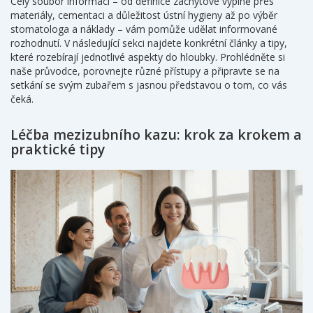
Celý soubor informací – od definice záchytové výplně přes
materiály, cementaci a důležitost ústní hygieny až po výběr
stomatologa a náklady – vám pomůže udělat informované
rozhodnutí. V následující sekci najdete konkrétní články a tipy,
které rozebírají jednotlivé aspekty do hloubky. Prohlédněte si
naše průvodce, porovnejte různé přístupy a připravte se na
setkání se svým zubařem s jasnou představou o tom, co vás
čeká.
Léčba mezizubního kazu: krok za krokem a
praktické tipy