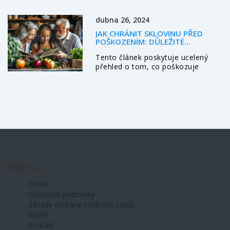
a zjistěte, pro koho je tato úprava
skutečně vhodná.
dubna 26, 2024
JAK CHRÁNIT SKLOVINU PŘED
POŠKOZENÍM: DŮLEŽITÉ
INFORMACE A TIPY
Tento článek poskytuje ucelený
přehled o tom, co poškozuje
sklovinu zubů a jak se vyhnout
jejímu opotřebení. Dozvíte se o
běžných návycích, které mohou
vaši sklovinu nevědomě poškodit,
o vlivu stravy a pitných návyků, a
také o tom, které hygienické
praktiky jsou nejefektivnější v
prevenci poškození skloviny. Článek
je doplněn praktickými radami a
doporučeními, jak pečovat o své
Menu
zuby a udržet je zdravé.
O nás
Obchodní podmínky
Zásady ochrany osobních údajů
GDPR
Kontakt