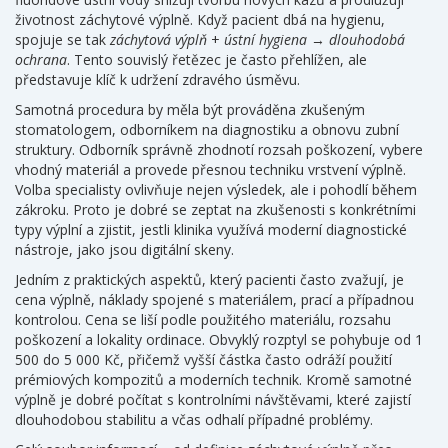
životnost záchytové výplně. Když pacient dbá na hygienu,
spojuje se tak
záchytová výplň
+
ústní hygiena
→
dlouhodobá
ochrana
. Tento souvislý řetězec je často přehlížen, ale
představuje klíč k udržení zdravého úsměvu.
Samotná procedura by měla být prováděna zkušeným
stomatologem
,
odborníkem na diagnostiku a obnovu zubní
struktury
. Odborník správně zhodnotí rozsah poškození, vybere
vhodný materiál a provede přesnou techniku vrstvení výplně.
Volba specialisty ovlivňuje nejen výsledek, ale i pohodlí během
zákroku. Proto je dobré se zeptat na zkušenosti s konkrétními
typy výplní a zjistit, jestli klinika využívá moderní diagnostické
nástroje, jako jsou digitální skeny.
Jedním z praktických aspektů, který pacienti často zvažují, je
cena výplně
,
náklady spojené s materiálem, prací a případnou
kontrolou
. Cena se liší podle použitého materiálu, rozsahu
poškození a lokality ordinace. Obvyklý rozptyl se pohybuje od 1
500 do 5 000 Kč, přičemž vyšší částka často odráží použití
prémiových kompozitů a moderních technik. Kromě samotné
výplně je dobré počítat s kontrolními návštěvami, které zajistí
dlouhodobou stabilitu a včas odhalí případné problémy.