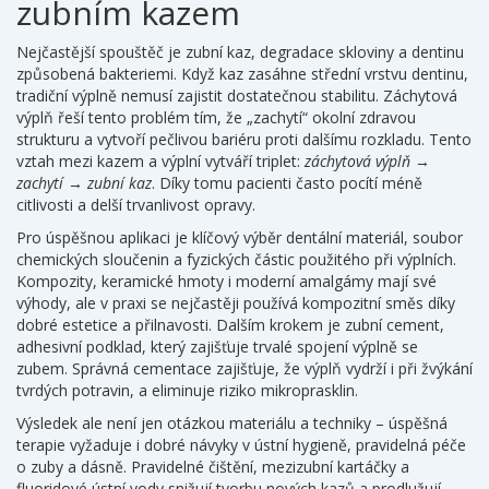
zubním kazem
Nejčastější spouštěč je
zubní kaz
,
degradace skloviny a dentinu
způsobená bakteriemi
. Když kaz zasáhne střední vrstvu dentinu,
tradiční výplně nemusí zajistit dostatečnou stabilitu. Záchytová
výplň řeší tento problém tím, že „zachytí“ okolní zdravou
strukturu a vytvoří pečlivou bariéru proti dalšímu rozkladu. Tento
vztah mezi kazem a výplní vytváří triplet:
záchytová výplň
→
zachytí
→
zubní kaz
. Díky tomu pacienti často pocítí méně
citlivosti a delší trvanlivost opravy.
Pro úspěšnou aplikaci je klíčový výběr
dentální materiál
,
soubor
chemických sloučenin a fyzických částic použitého při výplních
.
Kompozity, keramické hmoty i moderní amalgámy mají své
výhody, ale v praxi se nejčastěji používá kompozitní směs díky
dobré estetice a přilnavosti. Dalším krokem je
zubní cement
,
adhesivní podklad, který zajišťuje trvalé spojení výplně se
zubem
. Správná cementace zajišťuje, že výplň vydrží i při žvýkání
tvrdých potravin, a eliminuje riziko mikroprasklin.
Výsledek ale není jen otázkou materiálu a techniky – úspěšná
terapie vyžaduje i dobré návyky v
ústní hygieně
,
pravidelná péče
o zuby a dásně
. Pravidelné čištění, mezizubní kartáčky a
fluoridové ústní vody snižují tvorbu nových kazů a prodlužují