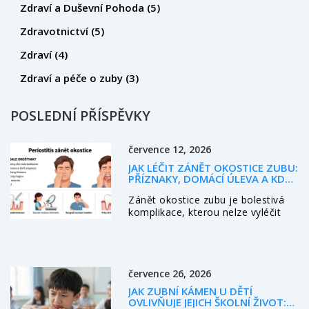
Zdraví a Duševní Pohoda
(5)
Zdravotnictví
(5)
Zdraví
(4)
Zdraví a péče o zuby
(3)
POSLEDNÍ PŘÍSPĚVKY
července 12, 2026
JAK LÉČIT ZÁNĚT OKOSTICE ZUBU:
PŘÍZNAKY, DOMÁCÍ ÚLEVA A KDY
JÍT K LÉKAŘI
Zánět okostice zubu je bolestivá
komplikace, kterou nelze vyléčit
doma. Zjistěte příznaky, jak získat
okamžitou úlevu a proč je nutná
návštěva stomatologa pro prevenci
vážných zdravotních rizik.
července 26, 2026
JAK ZUBNÍ KÁMEN U DĚTÍ
OVLIVŇUJE JEJICH ŠKOLNÍ ŽIVOT: