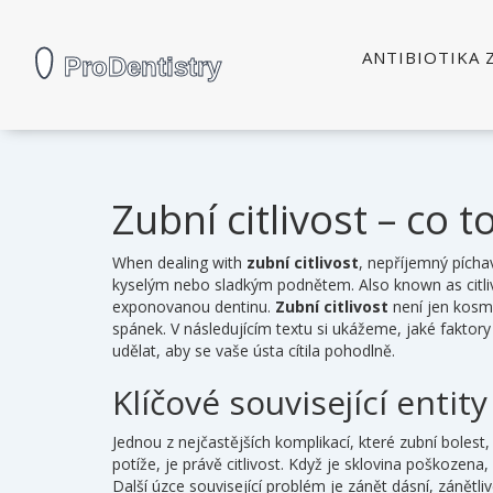
ANTIBIOTIKA 
Zubní citlivost – co t
When dealing with
zubní citlivost
,
nepříjemný pícha
kyselým nebo sladkým podnětem
. Also known as
citl
exponovanou dentinu.
Zubní citlivost
není jen kosme
spánek. V následujícím textu si ukážeme, jaké faktory
udělat, aby se vaše ústa cítila pohodlně.
Klíčové související entity 
Jednou z nejčastějších komplikací, které
zubní bolest
potíže
, je právě citlivost. Když je sklovina poškozen
Další úzce související problém je
zánět dásní
,
zánětli