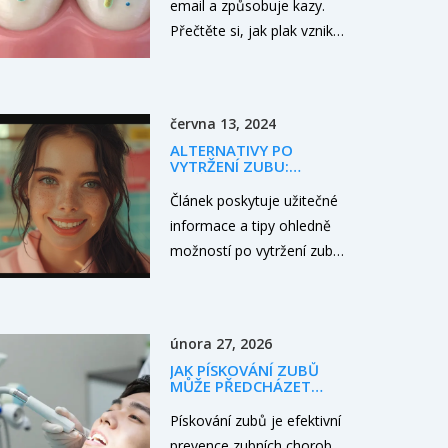
email a způsobuje kazy.
Přečtěte si, jak plak vzniká,
proč jsou mléčné zuby
zranitelné a jaké kroky k
prevenci podniknout doma.
června 13, 2024
ALTERNATIVY PO
VYTRŽENÍ ZUBU:
MOŽNOSTI A TIPY
Článek poskytuje užitečné
informace a tipy ohledně
možností po vytržení zubu.
Přiblíží různé metody
náhrady, jako jsou zubní
implantáty, dentální mosty
února 27, 2026
a protézy. Navíc se dotkne
JAK PÍSKOVÁNÍ ZUBŮ
i provizorních řešení a
MŮŽE PŘEDCHÁZET
péče o ústní dutinu po
ZUBNÍM CHOROBÁM:
VŠE, CO POTŘEBUJETE
Pískování zubů je efektivní
zákroku. Cílem je
VĚDĚT
prevence zubních chorob,