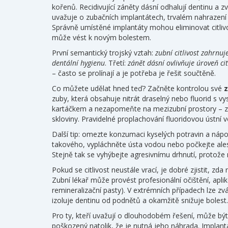
kořenů
. Recidivující záněty dásní odhalují dentinu a z
uvažuje o
zubačních implantátech
,
trvalém nahrazení 
Správně umístěné implantáty mohou eliminovat citliv
může vést k novým bolestem.
První semantický trojský vztah:
zubní citlivost zahrnuj
dentální hygienu
. Třetí:
zánět dásní ovlivňuje úroveň cit
– často se prolínají a je potřeba je řešit součtěně.
Co můžete udělat hned teď? Začněte kontrolou své
z
zuby, která obsahuje nitrát draselný nebo fluorid s 
kartáčkem a nezapomeňte na mezizubní prostory – zan
skloviny. Pravidelné proplachování fluoridovou ústní 
Další tip: omezte konzumaci kyselých potravin a nápoj
takového, vypláchněte ústa vodou nebo počkejte ales
Stejně tak se vyhýbejte agresivnímu drhnutí, protože
Pokud se citlivost neustále vrací, je dobré zjistit, z
Zubní lékař může provést profesionální očištění, apli
remineralizační pasty). V extrémních případech lze z
izoluje dentinu od podnětů a okamžitě snižuje bolest.
Pro ty, kteří uvažují o dlouhodobém řešení, může bý
poškozený natolik, že je nutná jeho náhrada. Implantá