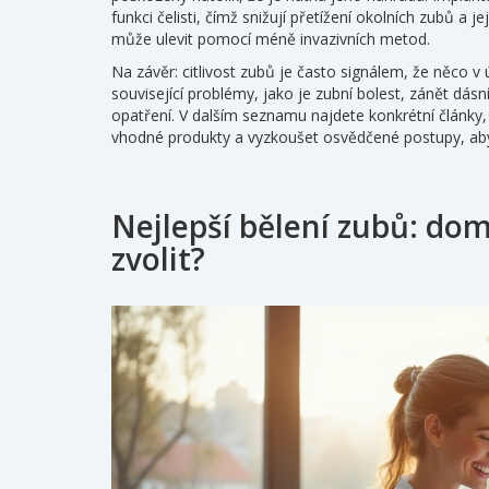
funkci čelisti, čímž snižují přetížení okolních zubů a je
může ulevit pomocí méně invazivních metod.
Na závěr: citlivost zubů je často signálem, že něco v 
související problémy, jako je zubní bolest, zánět dás
opatření. V dalším seznamu najdete konkrétní články,
vhodné produkty a vyzkoušet osvědčené postupy, aby
Nejlepší bělení zubů: domá
zvolit?