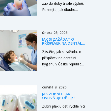
zub do doby trvalé výplně.
Poznejte, jak dlouho
vydrží, jaké jsou rizika a jak
ji správně pečovat.
února 25, 2026
JAK SI ZAŽÁDAT O
PŘÍSPĚVEK NA DENTÁLNÍ
HYGIENU V ČESKÉ
REPUBLICE 2026
Zjistěte, jak si zažádat o
příspěvek na dentální
hygienu v České republice
v roce 2026. Vše o nároku,
postupu a nejčastějších
chybách, které lidé dělají.
června 9, 2026
JAK ZUBNÍ PLAK
OVLIVŇUJE DĚTSKÉ
ZUBY: RIZIKA, PŘÍZNAKY
A PREVENCE
Zubní plak u dětí rychle ničí