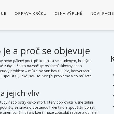
ZUB
OPRAVA KRČKU
CENA VÝPLNĚ
NOVÍ PACI
o je a proč se objevuje
vý nebo pálený pocit při kontaktu se studeným, horkým,
ivé zuby
, it často naznačuje oslabení skloviny nebo
tický problém – může ovlivnit kvalitu jídla, konverzaci i
 ji spouštějí, jaké jsou související problémy a co můžete
a jejich vliv
,
tupý nebo ostrý diskomfort, který doprovází různé zubní
a, podněty se snadno dostanou k dentinu a spouštějí bolest.
vé onemocnění dásní, které může způsobit recese a odhalení