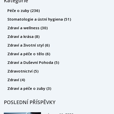
Kategorie
celkem problém, co se týče citlivosti a taky rizika zubního
kazu. Tak pojďme společně zjistit, co všechno tyhle
Péče o zuby
(236)
nevyzpytatelné krčky můžou napáchat a jak se o ně
Stomatologie a ústní hygiena
(51)
postarat, abychom si udrželi zdravý úsměv.
Zdraví a wellness
(30)
Zdraví a krása
(8)
Zdraví a životní styl
(6)
Zdraví a péče o tělo
(6)
Zdraví a Duševní Pohoda
(5)
Zdravotnictví
(5)
Zdraví
(4)
Zdraví a péče o zuby
(3)
POSLEDNÍ PŘÍSPĚVKY