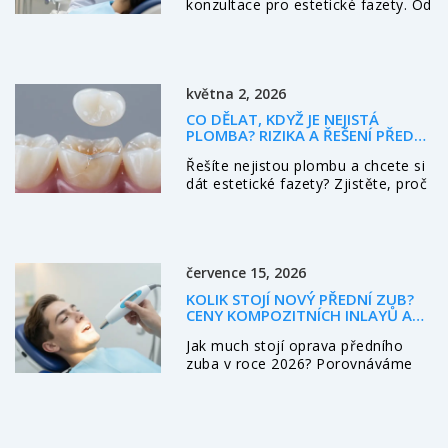
konzultace pro estetické fazety. Od
digitální simulace úsměvu přes
cenu až po rizika. Kompletní
průvodce pro rok 2026.
května 2, 2026
CO DĚLAT, KDYŽ JE NEJISTÁ
PLOMBA? RIZIKA A ŘEŠENÍ PŘED
ESTETICKÝMI FAZETAMI
Řešíte nejistou plombu a chcete si
dát estetické fazety? Zjistěte, proč
je stabilní základ klíčový, jaké jsou
příznaky poškození a jak
postupovat krok za krokem pro
bezpečný a dlouhotrvající úsměv.
července 15, 2026
KOLIK STOJÍ NOVÝ PŘEDNÍ ZUB?
CENY KOMPOZITNÍCH INLAYŮ A
KORUN V ROCE 2026
Jak much stojí oprava předního
zuba v roce 2026? Porovnáváme
ceny kompozitních inlayů, plomb a
korun. Zjistěte, co hraje roli při
stanovení ceny a jak vybrat
nejlepší variantu.