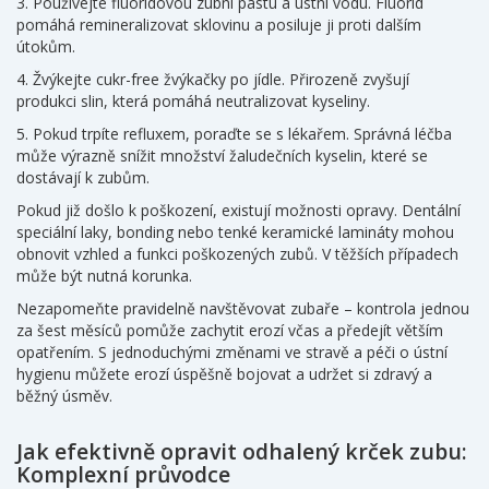
3. Používejte fluoridovou zubní pastu a ústní vodu. Fluorid
pomáhá remineralizovat sklovinu a posiluje ji proti dalším
útokům.
4. Žvýkejte cukr-free žvýkačky po jídle. Přirozeně zvyšují
produkci slin, která pomáhá neutralizovat kyseliny.
5. Pokud trpíte refluxem, poraďte se s lékařem. Správná léčba
může výrazně snížit množství žaludečních kyselin, které se
dostávají k zubům.
Pokud již došlo k poškození, existují možnosti opravy. Dentální
speciální laky, bonding nebo tenké keramické lamináty mohou
obnovit vzhled a funkci poškozených zubů. V těžších případech
může být nutná korunka.
Nezapomeňte pravidelně navštěvovat zubaře – kontrola jednou
za šest měsíců pomůže zachytit erozí včas a předejít větším
opatřením. S jednoduchými změnami ve stravě a péči o ústní
hygienu můžete erozí úspěšně bojovat a udržet si zdravý a
běžný úsměv.
Jak efektivně opravit odhalený krček zubu:
Komplexní průvodce