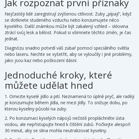
Jak rozpoznat první příznaky
Nejčastěji lidé zaregistrují zvýšenou citlivost. Zuby „pípají“, když
se dotknete studeného vzduchu nebo konzumujete něco
kyselého. Další známkou může být zakalený vzhled – sklovina
ztrácí svůj lesk a bělost. Pokud si všimnete těchto změn, je čas
jednat.
Diagnózu snadno potvrdí váš zubař pomocí speciálního světla
nebo laseru. Nechte se vyšetřit, aby se vyloučily i jiné problémy,
jako jsou kaz nebo poškození dásní.
Jednoduché kroky, které
můžete udělat hned
1. Omezte kyselé jídlo a pití. Neznamená to úplně pryč, ale raději
je konzumujte během jídla, ne mezi jídly. To snižuje dobu, po
kterou kyseliny působí na zuby.
2. Po konzumaci kyselých nápojů nečistě propláchněte ústa
vodou, ale nepřistupujte hned k čištění zubů. Počkejte alespoň
30 minut, aby se slina mohla neutralizovat kyseliny.