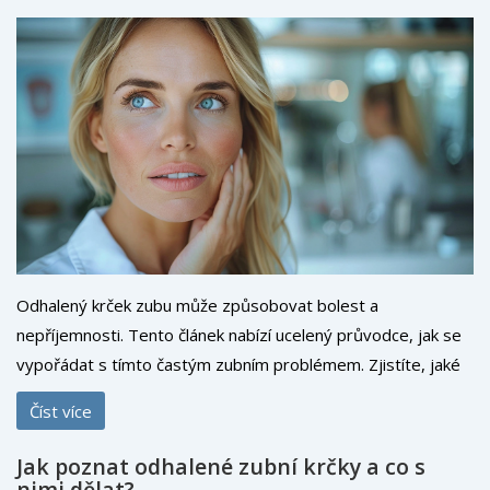
Odhalený krček zubu může způsobovat bolest a
nepříjemnosti. Tento článek nabízí ucelený průvodce, jak se
vypořádat s tímto častým zubním problémem. Zjistíte, jaké
jsou příčiny odhalení krčku, jaké existují metody léčby a jak
Číst více
jej můžete předcházet. Dále se dozvíte, jak správně pečovat
o své zuby, aby se podobné problémy v budoucnu
Jak poznat odhalené zubní krčky a co s
neopakovaly.
nimi dělat?