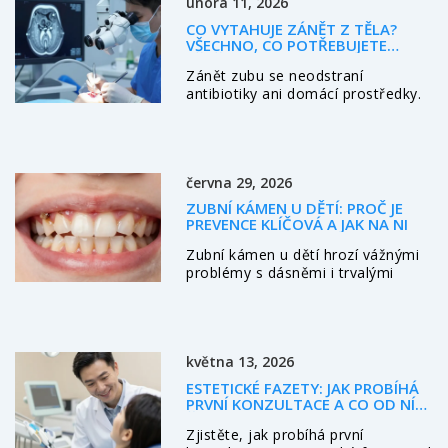
února 11, 2026
CO VYTAHUJE ZÁNĚT Z TĚLA?
VŠECHNO, CO POTŘEBUJETE
VĚDĚT O ENDODONTICKÉM
Zánět zubu se neodstraní
OŠETŘENÍ
antibiotiky ani domácí prostředky.
Jediný způsob, jak ho skutečně
vyčistit z těla, je endodontické
ošetření. Zjistěte, jak funguje, proč
je to bezpečné a proč ho
června 29, 2026
neodkládejte.
ZUBNÍ KÁMEN U DĚTÍ: PROČ JE
PREVENCE KLÍČOVÁ A JAK NA NI
Zubní kámen u dětí hrozí vážnými
problémy s dásněmi i trvalými
zuby. Přečtěte si, proč je prevence
klíčová, jak poznat varovné signály
a jaké kroky podniknout pro zdravý
chrup vašeho dítěte.
května 13, 2026
ESTETICKÉ FAZETY: JAK PROBÍHÁ
PRVNÍ KONZULTACE A CO OD NÍ
ČEKAT
Zjistěte, jak probíhá první