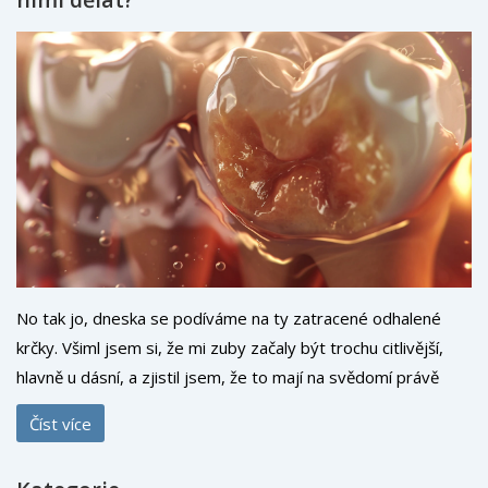
No tak jo, dneska se podíváme na ty zatracené odhalené
krčky. Všiml jsem si, že mi zuby začaly být trochu citlivější,
hlavně u dásní, a zjistil jsem, že to mají na svědomí právě
ony, odhalené krčky. Nejsou to žádní krasavci, řeknu vám!
Číst více
Když se na to dívám v zrcadle, vidím takové odkryté části
zubů těsně u dásní, jako by mi zuby ustoupily. A to může být