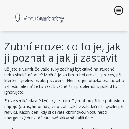
Zubní eroze: co to je, jak
ji poznat a jak ji zastavit
Už jste si všimli, že vaše zuby začínají být citlivé na studené
nebo sladké nápoje? Možná je za tím zubní eroze – proces, při
kterém kyseliny oslabují sklovinu. Není to jen otázka estetického
vzhledu, ale může to vést k vážnějším problémům, pokud to
ignorujete.
Eroze vzniká hlavně kvůli kyselinám. Ty mohou přijít z potravin a
nápojů (citrus, limonády, víno), ale také z žaludečních kyselin při
refluxu. Každý den, kdy si dáváte citrónovou vodu nebo
energetický drink, dáváte své sklovině další úder.