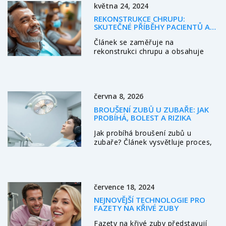
května 24, 2024
REKONSTRUKCE CHRUPU:
SKUTEČNÉ PŘÍBĚHY PACIENTŮ A
JEJICH ZKUŠENOSTI
Článek se zaměřuje na
rekonstrukci chrupu a obsahuje
příběhy reálných pacientů a jejich
zkušenosti s tímto procesem.
Poskytuje užitečné informace a
tipy pro ty, kteří se chystají
června 8, 2026
podstoupit podobný zákrok.
BROUŠENÍ ZUBŮ U ZUBAŘE: JAK
PROBÍHÁ, BOLEST A RIZIKA
Jak probíhá broušení zubů u
zubaře? Článek vysvětluje proces,
bolest, technologie a péči po
zákroku. Zjistěte, co očekávat.
července 18, 2024
NEJNOVĚJŠÍ TECHNOLOGIE PRO
FAZETY NA KŘIVÉ ZUBY
Fazety na křivé zuby představují