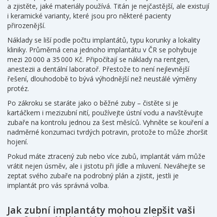
a zjistěte, jaké materiály používá. Titán je nejčastější, ale existují
i keramické varianty, které jsou pro některé pacienty
přirozenější.
Náklady se liší podle počtu implantátů, typu korunky a lokality
kliniky. Průměrná cena jednoho implantátu v ČR se pohybuje
mezi 20 000 a 35 000 Kč. Připočítají se náklady na rentgen,
anestezii a dentální laboratoř. Přestože to není nejlevnější
řešení, dlouhodobě to bývá výhodnější než neustálé výměny
protéz.
Po zákroku se staráte jako o běžné zuby – čistěte si je
kartáčkem i mezizubní nití, používejte ústní vodu a navštěvujte
zubaře na kontrolu jednou za šest měsíců. Vyhněte se kouření a
nadměrné konzumaci tvrdých potravin, protože to může zhoršit
hojení.
Pokud máte ztracený zub nebo více zubů, implantát vám může
vrátit nejen úsměv, ale i jistotu při jídle a mluvení. Neváhejte se
zeptat svého zubaře na podrobný plán a zjistit, jestli je
implantát pro vás správná volba.
Jak zubní implantáty mohou zlepšit vaši