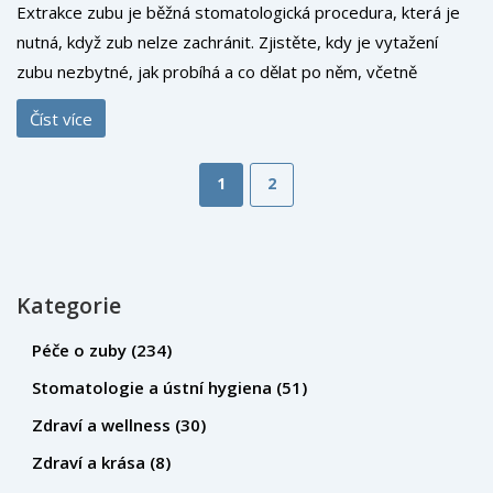
Extrakce zubu je běžná stomatologická procedura, která je
nutná, když zub nelze zachránit. Zjistěte, kdy je vytažení
zubu nezbytné, jak probíhá a co dělat po něm, včetně
možností náhrady jako zubní implantáty.
Číst více
1
2
Kategorie
Péče o zuby
(234)
Stomatologie a ústní hygiena
(51)
Zdraví a wellness
(30)
Zdraví a krása
(8)