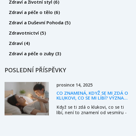
Zdraví a životní styl
(6)
Zdraví a péče o tělo
(6)
Zdraví a Duševní Pohoda
(5)
Zdravotnictví
(5)
Zdraví
(4)
Zdraví a péče o zuby
(3)
POSLEDNÍ PŘÍSPĚVKY
prosince 14, 2025
CO ZNAMENÁ, KDYŽ SE MI ZDÁ O
KLUKOVI, CO SE MI LÍBÍ? VÝZNAM
SNŮ O LÁSCE A JAK TO SOUVISÍ S
Když se ti zdá o klukovi, co se ti
EMOCEMI
líbí, není to znamení od vesmíru -
je to tvůj mozek, jak se snaží
zpracovat city a strachy. Zjisti, co
ty sny skutečně znamenají a jak s
nimi přijít na klid.