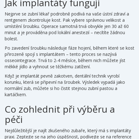
Jak implantáty fungují
Nejprve se zubní lékař podrobně podívá na vaše ústní zdraví a
rentgenem zkontroluje kost. Pak vybere správnou velikost a
umístění šroubku. Operace samotná trvá obvykle jen 30 až 60
minut a je prováděna pod lokální anestezií – necítíte žádnou
bolest.
Po zavedení šroubku následuje fáze hojení, během které se kost
přirozeně spojí s implantátem – tento proces se nazývá
osseointegrace. Trvá to 2‑4 měsíce, během nich můžete jíst
měkké jídlo a vyhnout se těžkému zatížení.
Když je implantát pevně zakotven, dentální technik vyrobí
korunku, která se připevní na šroubek. Výsledek vypadá jako
normální zub, můžete si ho čistit stejnou zubní pastou a
kartáčkem.
Co zohlednit při výběru a
péči
Nejdůležitější je najít zkušeného zubaře, který má s implantáty
praxi. Zeptejte se na jeho úspěšnost, podívejte se na reference