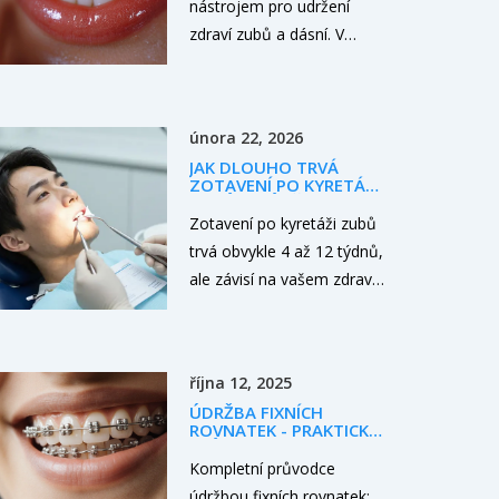
nástrojem pro udržení
zdraví zubů a dásní. V
tomto článku se dozvíte,
kdy a jak správně používat
dentální nit, proč je její
února 22, 2026
použití důležité a jaké tipy
JAK DLOUHO TRVÁ
mohou zvýšit efektivitu
ZOTAVENÍ PO KYRETÁŽI
čištění zubů. Sdílíme také
ZUBŮ? PRŮBĚH A CO
OČEKÁVAT
Zotavení po kyretáži zubů
zajímavé informace a
trvá obvykle 4 až 12 týdnů,
doporučení od odborníků
ale závisí na vašem zdraví
na dentální hygienu.
a péči. Při správné ústní
hygieně a pravidelných
prohlídkách můžete
října 12, 2025
zastavit pokročilou
ÚDRŽBA FIXNÍCH
parodontitidu a zachovat
ROVNATEK - PRAKTICKÝ
zuby celý život.
PRŮVODCE
Kompletní průvodce
údržbou fixních rovnatek: