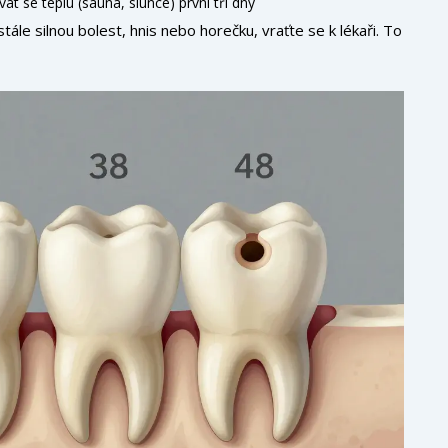
at se teplu (sauna, slunce) první tři dny
ále silnou bolest, hnis nebo horečku, vraťte se k lékaři. To