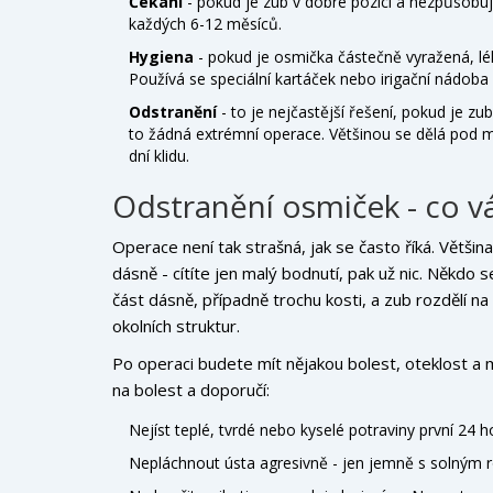
Čekání
- pokud je zub v dobré pozici a nezpůsobu
každých 6-12 měsíců.
Hygiena
- pokud je osmička částečně vyražená, lék
Používá se speciální kartáček nebo irigační nádob
Odstranění
- to je nejčastější řešení, pokud je z
to žádná extrémní operace. Většinou se dělá pod mí
dní klidu.
Odstranění osmiček - co v
Operace není tak strašná, jak se často říká. Většina l
dásně - cítíte jen malý bodnutí, pak už nic. Někdo 
část dásně, případně trochu kosti, a zub rozdělí 
okolních struktur.
Po operaci budete mít nějakou bolest, oteklost a 
na bolest a doporučí:
Nejíst teplé, tvrdé nebo kyselé potraviny první 24 h
Nepláchnout ústa agresivně - jen jemně s solným