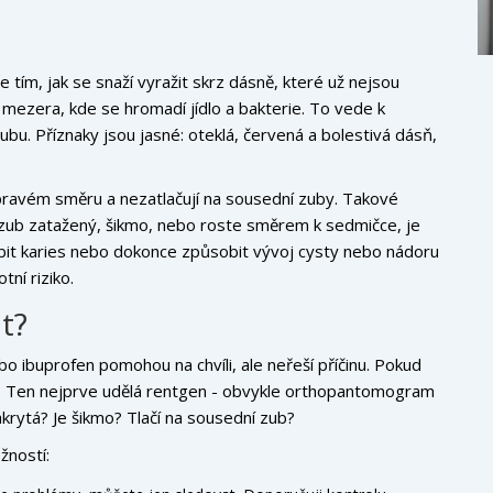
ím, jak se snaží vyražit skrz dásně, které už nejsou
 mezera, kde se hromadí jídlo a bakterie. To vede k
bu. Příznaky jsou jasné: oteklá, červená a bolestivá dásň,
 pravém směru a nezatlačují na sousední zuby. Takové
 zub zatažený, šikmo, nebo roste směrem k sedmičce, je
bit karies nebo dokonce způsobit vývoj cysty nebo nádoru
tní riziko.
t?
o ibuprofen pomohou na chvíli, ale neřeší příčinu. Pokud
ři. Ten nejprve udělá rentgen - obvykle orthopantomogram
zakrytá? Je šikmo? Tlačí na sousední zub?
žností: