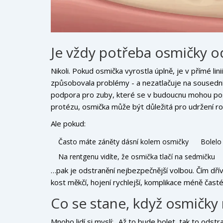
Je vždy potřeba osmičky o
Nikoli. Pokud osmička vyrostla úplně, je v přímé lini
způsobovala problémy - a nezatlačuje na sousední 
podpora pro zuby, které se v budoucnu mohou pos
protézu, osmička může být důležitá pro udržení r
Ale pokud:
Často máte záněty dásní kolem osmičky
Bolelo
Na rentgenu vidíte, že osmička tlačí na sedmičku
…pak je odstranění nejbezpečnější volbou. Čím dříve
kost měkčí, hojení rychlejší, komplikace méně časté
Co se stane, když osmičky
Mnoho lidí si myslí: „Až to bude bolet, tak to odstr