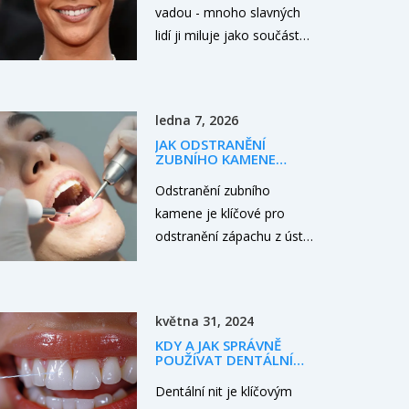
vadou - mnoho slavných
lidí ji miluje jako součást
své identity. Zjistěte, proč
se stává trendem, co o ní
říkají dentisté a jak se k ní
ledna 7, 2026
správně přistupovat.
JAK ODSTRANĚNÍ
ZUBNÍHO KAMENE
ZLEPŠÍ VÁŠ DECH A
CELKOVÉ ZDRAVÍ ÚST
Odstranění zubního
kamene je klíčové pro
odstranění zápachu z úst a
zdraví dásní. Zjistěte, jak
se kámen tvoří, proč
způsobuje nepříjemný
května 31, 2024
dech a jak ho bezpečně
KDY A JAK SPRÁVNĚ
odstranit.
POUŽÍVAT DENTÁLNÍ
NIT PRO ZDRAVĚJŠÍ
ÚSTNÍ DUTINU
Dentální nit je klíčovým