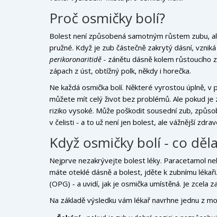
Proč osmičky bolí?
Bolest není způsobená samotným růstem zubu, ale t
pružné. Když je zub částečně zakrytý dásní, vzniká
perikoronaritidě
- zánětu dásně kolem růstoucího zu
zápach z úst, obtížný polk, někdy i horečka.
Ne každá osmička bolí. Některé vyrostou úplně, v
můžete mít celý život bez problémů. Ale pokud je
riziko vysoké. Může poškodit sousední zub, způso
v čelisti - a to už není jen bolest, ale vážnější zdravo
Když osmičky bolí - co děla
Nejprve nezakrývejte bolest léky. Paracetamol neb
máte oteklé dásně a bolest, jděte k zubnímu léka
(OPG) - a uvidí, jak je osmička umístěná. Je zcela 
Na základě výsledku vám lékař navrhne jednu z mo