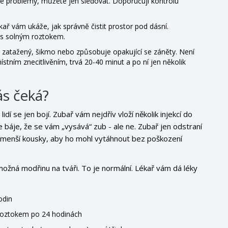
je problémy, můžete jen sledovat. Doporučuji kontrolu
ař vám ukáže, jak správně čistit prostor pod dásní.
a s solným roztokem.
ub zatažený, šikmo nebo způsobuje opakující se záněty. Není
stním znecitlivěním, trvá 20-40 minut a po ní jen několik
ás čeká?
idí se jen bojí. Zubař vám nejdřív vloží několik injekcí do
se báje, že se vám „vysává“ zub - ale ne. Zubař jen odstraní
na menší kousky, aby ho mohl vytáhnout bez poškození
možná modřinu na tváři. To je normální. Lékař vám dá léky
odin
 roztokem po 24 hodinách