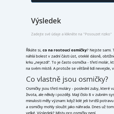
Výsledek
Zadejte své údaje a klikněte na "Posouzet riziko"
Říkáte si,
co na rostoucí osmičky
? Nejste sami. 
náhlá bolest v zadní části úst, oteklé dásně, obtížn
krku „nejezdí“. To je často osmička - třetí molár, 
na svém místě. A protože se většině lidí nevejde, 
Co vlastně jsou osmičky?
Osmičky jsou třetí moláry - poslední zuby, které 
života, ale někdy i později. Mají číslo 8 v zubním s
minulosti měly význam: když lidé jeli tvrdší potrav
a osmičky mohly sloužit jako náhrada. Dnes už tomu 
velké. Výsledek? Místu pro osmičky není.