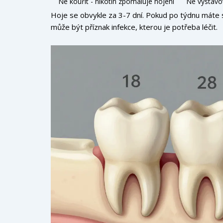
Ne kouřit - nikotin zpomaluje hojení
Ne vystavov
Hoje se obvykle za 3-7 dní. Pokud po týdnu máte st
může být příznak infekce, kterou je potřeba léčit.