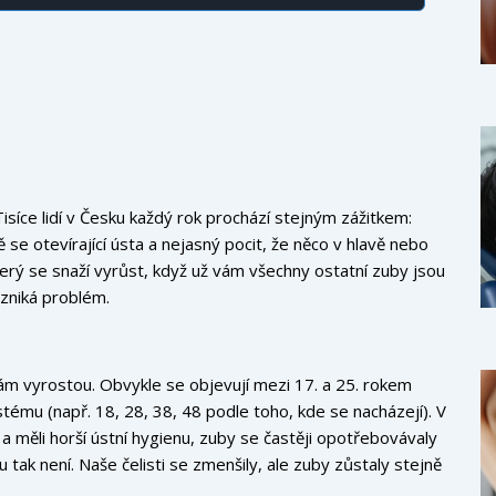
Tisíce lidí v Česku každý rok prochází stejným zážitkem:
ě se otevírající ústa a nejasný pocit, že něco v hlavě nebo
který se snaží vyrůst, když už vám všechny ostatní zuby jsou
vzniká problém.
vám vyrostou. Obvykle se objevují mezi 17. a 25. rokem
ystému (např. 18, 28, 38, 48 podle toho, kde se nacházejí). V
u a měli horší ústní hygienu, zuby se častěji opotřebovávaly
tak není. Naše čelisti se zmenšily, ale zuby zůstaly stejně