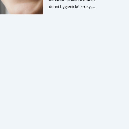
denní hygienické kroky,
potřebné nástroje, tipy pro
problémy a kdy navštívit
zubního lékaře.