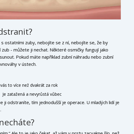
dstranit?
i s ostatními zuby, nebojíte se z ní, nebojíte se, že by
zub - můžete ji nechat. Některé osmičky fungují jako
unout. Pokud máte například zubní náhradu nebo zubní
ovnováhy v ústech.
 vás to více než dvakrát za rok
Je zatažená a nevyrůstá vůbec
 ji odstraníte, tím jednodušší je operace. U mladých lidí je
.
 necháte?
aním.“ Ale to je jako čekat, až vám v prstu zacvakne šíp, než