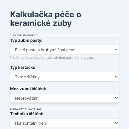
Kalkulačka péče o
keramické zuby
1. VÝBĚR PRODUKTŮ
Typ zubní pasty:
Výběr pasty s vysokou abrazivitou poškrábne glazuru.
Typ kartáčku:
Mezizubní čištění:
2. NÁVYKY A TECHNIKA
Technika čištění: