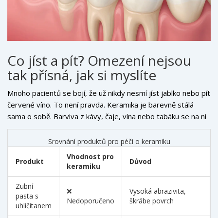
Co jíst a pít? Omezení nejsou
tak přísná, jak si myslíte
Mnoho pacientů se bojí, že už nikdy nesmí jíst jablko nebo pít
červené víno. To není pravda. Keramika je barevně stálá
sama o sobě. Barviva z kávy, čaje, vína nebo tabáku se na ni
usazují, ale dá se je odstranit profesionálním čištěním doma
pomocí správných prostředků. Problatem není barva, ale
Srovnání produktů pro péči o keramiku
lepivé a tvrdé potraviny. Vyhněte se kousání ledových
Vhodnost pro
Produkt
Důvod
kostek, otevření lahví zuby nebo trhání obalů od chipsů.
keramiku
Keramika může prasknout nebo se uvolnit. Pokud máte
Zubní
celozubní koruny, riziko zlomu je nižší než u tenkých fasét, ale
❌
Vysoká abrazivita,
pasta s
stále platí: zuby nejsou nástroje.
Nedoporučeno
škrábe povrch
uhličitanem