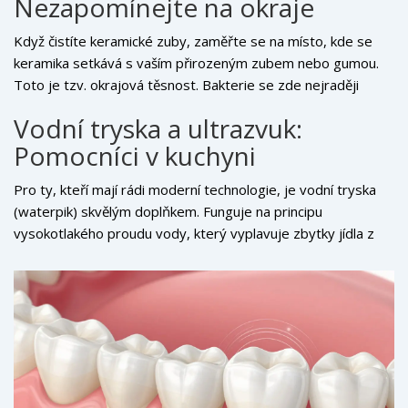
Nezapomínejte na okraje
Když čistíte keramické zuby, zaměřte se na místo, kde se
keramika setkává s vaším přirozeným zubem nebo gumou.
Toto je tzv. okrajová těsnost. Bakterie se zde nejraději
schovávají. Používejte kruhové pohyby, nikoliv horizontální
Vodní tryska a ultrazvuk:
tření. Horizontální pohyb může časem erodovat tkáň kolem
Pomocníci v kuchyni
okraje. Důležitější než samotný kartáček je však mezizubní
hygiena. Mezizubní nit nestačí, pokud máte širší mezery
Pro ty, kteří mají rádi moderní technologie, je vodní tryska
nebo mosty. Investujte do
mezizubních kartáčků
s vhodnou
(waterpik) skvělým doplňkem. Funguje na principu
velikostí.
Prostor pod mostem nebo mezi fazetami čistěte
vysokotlakého proudu vody, který vyplavuje zbytky jídla z
opatrně, aniž byste kartáček nutili do místa, kam nelezne.
těžko dostupných míst, aniž by mechanicky drtil povrch.
Násilí může oddělit keramiku.
Nastavte tlak na střední hodnotu. Příliš vysoký tlak může být
bolestivý pro dásně a dlouhodobě je poškodit. Ultrazvukové
kartáčky jsou také bezpečné pro keramiku, protože fungují
vibracemi, nikoliv třením štětin. Jsou vhodné zejména pro lidi
s drobnou motorikou, kterým dělají potíž přesné pohyby při
čištění.