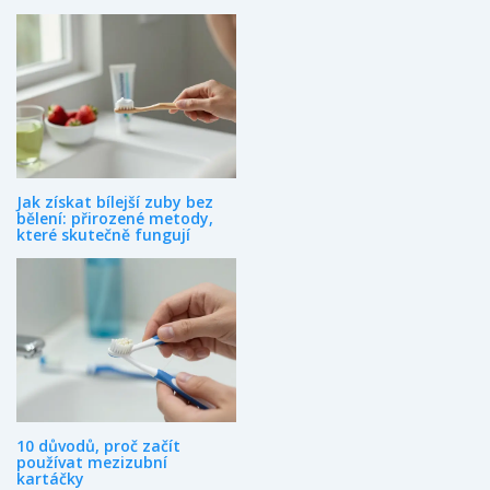
o zuby co nejeffektivnější a nejpohodlnější.
Jak získat bílejší zuby bez
bělení: přirozené metody,
které skutečně fungují
10 důvodů, proč začít
používat mezizubní
kartáčky