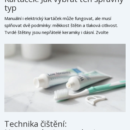
typ
Manuální i elektrický kartáček může fungovat, ale musí
splňovat dvě podmínky: měkkost štětin a tlaková citlivost.
Tvrdé štětiny jsou nepřátelé keramiky i dásní. Zvolte
kartáček s štětinami označenými jako „extra soft“ nebo
„soft“. Pokud používáte elektrický kartáč, ujistěte se, že má
funkci tlakového senzoru. Když tlačíte příliš silně, kartáč by
měl blikat nebo zpomalit. Tlak nad 60 gramů může poškodit
cementační vrstvu, která drží fazetu na místě, a způsobit
recesi dásně. Recese dásně odhalí hranu fazety, což vypadá
esteticky špatně a vytváří místo pro hromadění plaku.
Technika čištění: