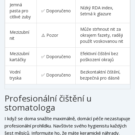
Jemná
Nízký RDA index,
pasta pro
✅ Doporučeno
šetrná k glazure
citlivé zuby
Může strhnout nit za
Mezizubní
⚠️ Pozor
okrajem fazety, raději
nit
použít voskovanou nit
Mezizubní
Efektivní čištění bez
✅ Doporučeno
kartáčky
poškození okrajů
Vodní
Bezkontaktní čištění,
✅ Doporučeno
tryska
bezpečná pro dásně
Profesionální čištění u
stomatologa
I když se doma snažíte maximálně, domácí péče nezastupuje
profesionální prohlídku. Navštivte svého hygienistu každých
šest měsíců. Informujte ho, že máte keramické náhrady.