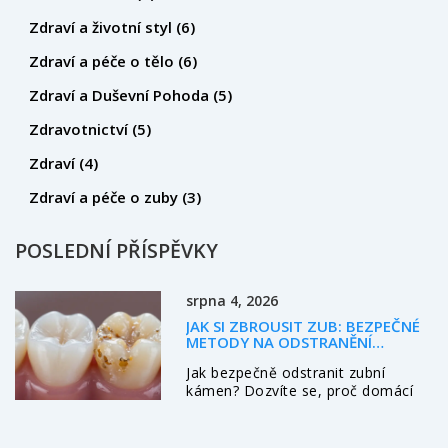
Zdraví a životní styl
(6)
Zdraví a péče o tělo
(6)
Zdraví a Duševní Pohoda
(5)
Zdravotnictví
(5)
Zdraví
(4)
Zdraví a péče o zuby
(3)
POSLEDNÍ PŘÍSPĚVKY
srpna 4, 2026
JAK SI ZBROUSIT ZUB: BEZPEČNÉ
METODY NA ODSTRANĚNÍ
ZUBNÍHO KAMENE DOMA I U
Jak bezpečně odstranit zubní
ZUBAŘE
kámen? Dozvíte se, proč domácí
metody škodí, jak funguje
ultrazvukové čištění a jak
preventivně pečovat o zuby.