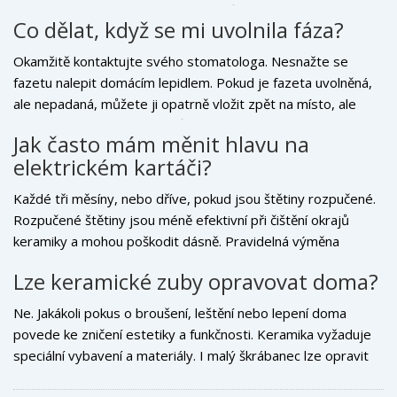
fluorid pro ochranu přirozených zubů. Suchost v ústech
Co dělat, když se mi uvolnila fáza?
podporuje růst bakterií, které mohou napadnout zdravé
části zubů sousedících s keramikou.
Okamžitě kontaktujte svého stomatologa. Nesnažte se
fazetu nalepit domácím lepidlem. Pokud je fazeta uvolněná,
ale nepadaná, můžete ji opatrně vložit zpět na místo, ale
nekoukejte na ni silou. Nejdůležitější je čistota plochy. Pokud
Jak často mám měnit hlavu na
je fazeta pryč, uložte ji do vlažné vody nebo mléka, nikoliv do
elektrickém kartáči?
sucha, a vyhledejte odbornou pomoc co nejdříve, aby
nedošlo k posunu sousedních zubů.
Každé tři měsíny, nebo dříve, pokud jsou štětiny rozpučené.
Rozpučené štětiny jsou méně efektivní při čištění okrajů
keramiky a mohou poškodit dásně. Pravidelná výměna
zajišťuje, že vždy čistíte s optimálním kontaktem a tlakem.
Lze keramické zuby opravovat doma?
Ne. Jakákoli pokus o broušení, leštění nebo lepení doma
povede ke zničení estetiky a funkčnosti. Keramika vyžaduje
speciální vybavení a materiály. I malý škrábanec lze opravit
pouze u specialisty pomocí mikro-abrazivních past a leštiček.