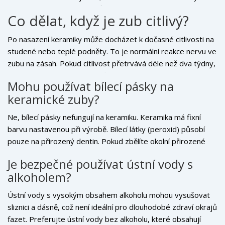
Běžné skalpelové čištění může keramiku poškrábat.
Co dělat, když je zub citlivý?
Hygienista by měl použít
plastové nebo keramické škrabky
místo kovových.
Ultrazvuková špička by měla být pokryta
Po nasazení keramiky může docházet k dočasné citlivosti na
gumovým návlekem, aby nedošlo k přímému kontaktu metalu
studené nebo teplé podněty. To je normální reakce nervu ve
s keramikou. Pravidelné kontroly zajistí, že žádné
zubu na zásah. Pokud citlivost přetrvává déle než dva týdny,
mikroskopické trhliny nebo uvolnění cementu nezůstanou
kontaktujte svého lékaře. Může jít o podráždění pulpy nebo
nepozorované, dokud není pozdě.
Mohu používat bílecí pásky na
problém s přetavením. Domácí řešení zahrnuje použití pasty
keramické zuby?
s fluorem pro posílení přirozených zubů kolem keramiky a
vyhýbání se extrémním teplotám v jídle. Nikdy si nenačíslejte
Ne, bílecí pásky nefungují na keramiku. Keramika má fixní
citlivý zub agresivně, tím situaci zhoršíte.
barvu nastavenou při výrobě. Bílecí látky (peroxid) působí
pouze na přirozený dentin. Pokud zbělíte okolní přirozené
zuby, vaše keramika bude vypadat žlutěji a kontrastnější.
Je bezpečné používat ústní vody s
Bílení proveďte až před nasazením keramiky, nebo počítejte
alkoholem?
s tím, že barvu nelze změnit.
Ústní vody s vysokým obsahem alkoholu mohou vysušovat
sliznici a dásně, což není ideální pro dlouhodobé zdraví okrajů
fazet. Preferujte ústní vody bez alkoholu, které obsahují