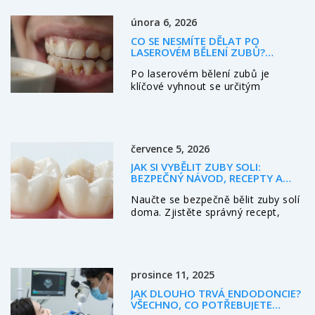
února 6, 2026
CO SE NESMÍTE DĚLAT PO
LASEROVÉM BĚLENÍ ZUBŮ?
NEJČASTĚJŠÍ CHYBY A JAK JE
Po laserovém bělení zubů je
VYHNOUT
klíčové vyhnout se určitým
návykům, které mohou způsobit
rychlé odstínování. Zjistěte, co se
nesmíte dělat a jak udržet bílé zuby
dlouho.
července 5, 2026
JAK SI VYBĚLIT ZUBY SOLI:
BEZPEČNÝ NÁVOD, RECEPTY A
VAROVÁNÍ PŘED POŠKOZENÍM
Naučte se bezpečně bělit zuby solí
EMAILU
doma. Zjistěte správný recept,
frekvenci použití a rizika pro
sklovinu. Poradíme, kdy zvolit
raději fazety.
prosince 11, 2025
JAK DLOUHO TRVÁ ENDODONCIE?
VŠECHNO, CO POTŘEBUJETE