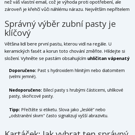
než váš vlastní email, což je výhoda proti opotřebení, ale
Špatná péče znamená škrábance, zbarvení okrajů nebo
zároveň je křehčí vůči náhlému nárazu. Největším nepřítelem
dokonce odlomení spoje. V tomto článku vám ukážu přesně,
není bakterie způsobující kaz (keramika kazat nemůže), ale
co dělat, abyste si svou novou tvář uchovali takovou, jakou ji
Správný výběr zubní pasty je
abrazivita a barviva. Pokud budete používat drsné pasty
chcete mít.
klíčový
nebo kartáček, který škrábe, časem ztratíte lesk a povrch
bude drsný. Drsný povrch pak snadněji zachytává plak a
Většina lidí bere první pastu, kterou vidí na regále. U
pigmenty z kávy nebo vína. Cílem je udržet povrch hladký a
keramických fasét a korun toto chování změňte. Hlídejte si
spoj mezi keramikou a vaším vlastním zubem čistou bariéru
složení. Vyhněte se pastám obsahujícím
uhličitan vápenatý
proti bakteriím.
nebo jiné hrubé lešticí částice. Tyto látky fungují jako jemný
Doporučeno:
Past s hydroxidem hlinitým nebo diatomitem
papír a postupně odstraňují glazuru z keramiky. Místo toho
(velmi jemné).
hledejte pasty označené jako „jemné“, „pro citlivé zuby“
nebo specificky určené pro implantáty a keramiku. Ideální
Nedoporučeno:
Bílecí pasty s hrubými částicemi, uhlíkové
jsou pasty s nízkým RDA indexem (Relative Dentin
pasty, skořicové pasty.
Abrasivity), což je měřítko abrazivity. Hodnota by měla být
pod 100. Takové pasty čistí efektivně, ale ne poškozují
Tipp:
Přečtěte si etiketu. Slova jako „lesklé“ nebo
„odstranění skvrn" často signalizují vyšší abrazivitu.
povrch vašich nových zubů.
Kartáček: Jak vybrat ten správný