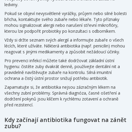
ledviny.
Pokud se objeví nevysvětlené vyrážky, průjem nebo silné bolesti
břicha, kontaktujte svého zubaře nebo lékaře. Tyto příznaky
mohou signalizovat alergii nebo narušení střevní mikroflóry,
kterou lze podpořit probiotiky po konzultaci s odborníkem.
Vždy si držte seznam svých alergií a informujte zubaře o všech
lécích, které užíváte. Některá antibiotika (např. penicilin) mohou
reagovat s jinými medikamenty a způsobit nežádoucí účinky.
Pro prevenci infekcí můžete také dodržovat základní ústní
hygienu: čistěte zuby dvakrát denně, používejte dentální nit a
pravidelně navštěvujte zubaře na kontrolu. Silná imunitní
ochrana a čistý ústní prostor snižují potřebu antibiotik.
Zapamatujte si, že antibiotika nejsou zázračným lékem na
všechny zubní problémy. Správná diagnóza, časné ošetření a
dodržení pokynů jsou klíčem k rychlému zotavení a ochraně
před rezistencí.
Kdy začínají antibiotika fungovat na zánět
zubu?