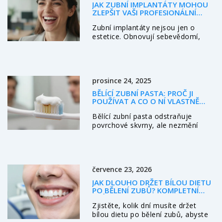
JAK ZUBNÍ IMPLANTÁTY MOHOU
ZLEPŠIT VAŠI PROFESIONÁLNÍ
KARIÉRU: VLIV ÚSMĚVU NA
Zubní implantáty nejsou jen o
ÚSPĚCH
estetice. Obnovují sebevědomí,
zlepšují výslovnost a ovlivňují první
dojem. Zjistěte, jak zdravý úsměv
může urychlit váš kariérní růst.
prosince 24, 2025
BĚLÍCÍ ZUBNÍ PASTA: PROČ JI
POUŽÍVAT A CO O NÍ VLASTNĚ
VÍTE?
Bělící zubní pasta odstraňuje
povrchové skvrny, ale nezmění
barvu zubů jako lékařské bělení.
Zjistěte, kdy ji používat, jak vybírat
bezpečnou a proč není zázrak.
července 23, 2026
JAK DLOUHO DRŽET BÍLOU DIETU
PO BĚLENÍ ZUBŮ? KOMPLETNÍ
PRŮVODCE
Zjistěte, kolik dní musíte držet
bílou dietu po bělení zubů, abyste