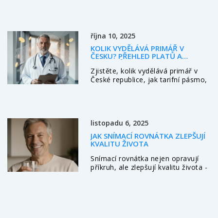
ochránili svůj nový úsměv.
Praktické rady, seznam povolených
potravin a tipy proti citlivosti.
října 10, 2025
KOLIK VYDĚLÁVÁ PRIMÁŘ V
ČESKU? PŘEHLED PLATŮ A
FAKTORŮ
Zjistěte, kolik vydělává primář v
České republice, jak tarifní pásmo,
specializace a region ovlivňují plat
a co můžete očekávat ve veřejném
i soukromém sektoru.
listopadu 6, 2025
JAK SNÍMACÍ ROVNÁTKA ZLEPŠUJÍ
KVALITU ŽIVOTA
Snímací rovnátka nejen opravují
příkruh, ale zlepšují kvalitu života -
lépe jíte, lépe spíte, lépe mluvíte a
snadněji se čistíte. Proč je dospělí
volí stále častěji.