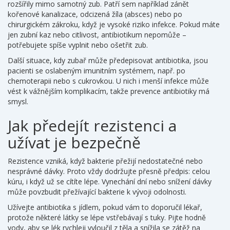
rozšířily mimo samotný zub. Patří sem například zánět
kořenové kanalizace, odcizená žíla (absces) nebo po
chirurgickém zákroku, když je vysoké riziko infekce. Pokud máte
jen zubní kaz nebo citlivost, antibiotikum nepomůže –
potřebujete spíše vyplnit nebo ošetřit zub.
Další situace, kdy zubař může předepisovat antibiotika, jsou
pacienti se oslabeným imunitním systémem, např. po
chemoterapii nebo s cukrovkou. U nich i menší infekce může
vést k vážnějším komplikacím, takže prevence antibiotiky má
smysl.
Jak předejít rezistenci a
užívat je bezpečně
Rezistence vzniká, když bakterie přežijí nedostatečné nebo
nesprávné dávky. Proto vždy dodržujte přesně předpis: celou
kúru, i když už se cítíte lépe. Vynechání dní nebo snížení dávky
může povzbudit přežívající bakterie k vývoji odolnosti.
Užívejte antibiotika s jídlem, pokud vám to doporučil lékař,
protože některé látky se lépe vstřebávají s tuky. Pijte hodně
vody, aby se lék rychleji vyloučil z těla a snížila se zátěž na