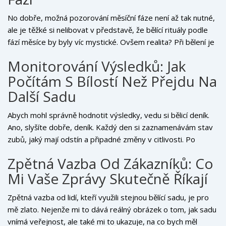
množství času. Samozřejmě, nedělám to, když jdu na večeři,
protože jezevčí kamarádi by se se mnou jistě nesdíleli o
No dobře, možná pozorování měsíční fáze není až tak nutné,
nějaký ten hamburger.
ale je těžké si nelibovat v představě, že bělící rituály podle
fází měsíce by byly víc mystické. Ovšem realita? Při bělení je
třeba dodržovat určitá pravidla a opatření. Nedoporučuji
Monitorování Výsledků: Jak
například rovnou po bělení sáhnout po červeném víně nebo
Počítám S Bílostí Než Přejdu Na
borůvkách – tyto potraviny mohou zubům vrátit původní
barvu rychleji, než bych řekl 'úsměv'. Je také důležité mít na
Další Sadu
paměti, že bělení není jednorázová akce, ale proces. Zubům
je třeba dopřát oddech a pravidelně hodnotit výsledky.
Abych mohl správně hodnotit výsledky, vedu si bělicí deník.
Ano, slyšíte dobře, deník. Každý den si zaznamenávám stav
zubů, jaký mají odstín a připadné změny v citlivosti. Po
několika týdnech pak mohu vyhodnotit, zda je čas přejít na
Zpětná Vazba Od Zákazníků: Co
další sadu, nebo si dopřát pauzu. Neměřím to přesně, ale
Mi Vaše Zprávy Skutečně Říkají
světlometerem v mobilní aplikaci, takže je to více o odhadu a
pocitu než o exaktních číslech. Ale za tu dobu, co sadami na
Zpětná vazba od lidí, kteří využili stejnou bělící sadu, je pro
bělení experimentuji, už mám celkem dobrou představu, co
mě zlato. Nejenže mi to dává reálný obrázek o tom, jak sadu
lze považovat za úspěch a co už je z přehnaných očekávání.
vnímá veřejnost, ale také mi to ukazuje, na co bych měl