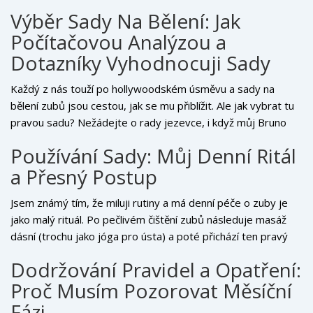
Výběr Sady Na Bělení: Jak
Počítačovou Analýzou a
Dotazníky Vyhodnocuji Sady
Každý z nás touží po hollywoodském úsměvu a sady na
bělení zubů jsou cestou, jak se mu přiblížit. Ale jak vybrat tu
pravou sadu? Nežádejte o rady jezevce, i když můj Bruno
má krásně bílé zuby, leč ne z bělení. Já osobně využívám
Používání Sady: Můj Denní Ritál
počítačovou analýzu kombinovanou s dotazníky od reálných
a Přesný Postup
uživatelů a hledám široký spektrum zkušeností. Zvažuji
účinnost, citlivost zubů po použití, příchuť, cenu a způsob
Jsem známý tím, že miluji rutiny a má denní péče o zuby je
aplikace. Detailně si studuji složení a výsledky klinických
jako malý rituál. Po pečlivém čištění zubů následuje masáž
testů. Pro mě je důležitá snadnost použití – chci, aby péče o
dásní (trochu jako jóga pro ústa) a poté přichází ten pravý
zuby byla radost, ne rutina.
okamžik – aplikace bělícího gelu. Nejprve gel nanesu na bělící
Dodržování Pravidel a Opatření:
lištu, kterou pečlivě umístím na zuby – tak, aby gel pokryl
Proč Musím Pozorovat Měsíční
všechny céčka, ale neútočil na mé dásně. Timer na telefonu
mi pak připomene, ať nechám účinkovat doporučené
Fázi