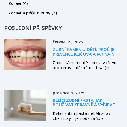
Zdraví
(4)
Zdraví a péče o zuby
(3)
POSLEDNÍ PŘÍSPĚVKY
června 29, 2026
ZUBNÍ KÁMEN U DĚTÍ: PROČ JE
PREVENCE KLÍČOVÁ A JAK NA NI
Zubní kámen u dětí hrozí vážnými
problémy s dásněmi i trvalými
zuby. Přečtěte si, proč je prevence
klíčová, jak poznat varovné signály
a jaké kroky podniknout pro zdravý
chrup vašeho dítěte.
prosince 6, 2025
BĚLÍCÍ ZUBNÍ PASTA: JAK JI
POUŽÍVAT SPRÁVNĚ A VYBÍRAT
BEZ RIZIKA
Bělící zubní pasta nebělí zuby
chemicky - jen odstraňuje
povrchové skvrny. Zjistěte, jak ji