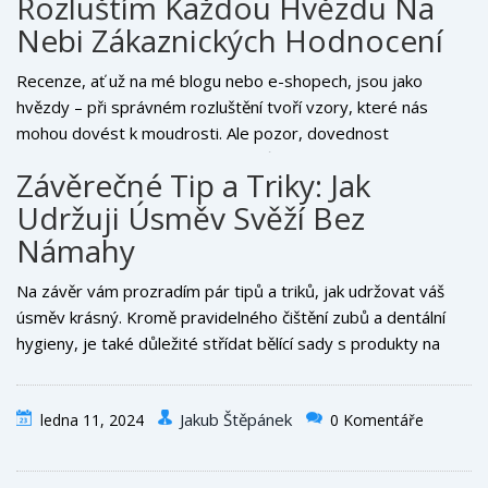
Rozluštím Každou Hvězdu Na
fascinující sledovat, jak se náš feedback může odrazit v
budoucích produktech. A když mi přijde odpověď, která je
Nebi Zákaznických Hodnocení
tuctová a bez duše, věřte mi, že to v recenzích znát bude.
Recenze, ať už na mé blogu nebo e-shopech, jsou jako
hvězdy – při správném rozluštění tvoří vzory, které nás
mohou dovést k moudrosti. Ale pozor, dovednost
interpretovat hodnocení zákazníků vyžaduje určitou praxi. Ne
Závěrečné Tip a Triky: Jak
všechny hvězdičky svítí stejně jasně, a tak je třeba naučit se
Udržuji Úsměv Svěží Bez
rozpoznávat mezi řádky to, co je pravdivé a co pouhé
extravagantní tvrzení. Rozhodně také doporučuji
Námahy
nespolehnout se pouze na počet hvězdiček, ale číst celé
recenze, protože tam je možné najít skutečné klenoty
Na závěr vám prozradím pár tipů a triků, jak udržovat váš
informací. A když něco není jasné, nebojím se zákazníka
úsměv krásný. Kromě pravidelného čištění zubů a dentální
kontaktovat a požádat o doplňující informace – ověření je
hygieny, je také důležité střídat bělící sady s produkty na
klíčové.
posílení skloviny. Doporučuji také občasné použití pasty se
zvýšeným obsahem fluoridu a nevyhýbat se kontrolám u
Jakub Štěpánek
ledna 11, 2024
0 Komentáře
stomatologa. A když to celé zní jako příliš práce, pamatujte,
že úsměv je nejlepší doplněk, který můžete nosit, a když se
na vás Bruno usměje svými bílými jezevčími zuby, všechno