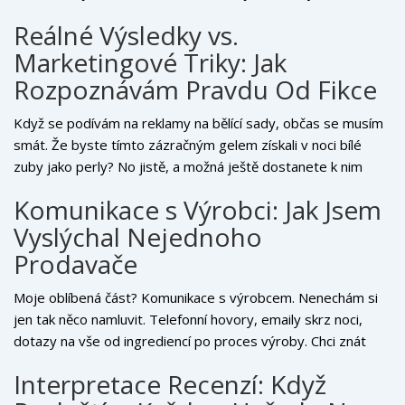
příště dát pozor. Mnoho z vás mi píše emaily a zprávy na
Reálné Výsledky vs.
sociální sítě, a já si každou pečlivě přečtu a zaznamenám si
Marketingové Triky: Jak
zajímavé poznatky. Bruno se sice o zpětnou vazbu nezajímá
tak, jak bych si přál, ale on má radost hlavně z dobře
Rozpoznávám Pravdu Od Fikce
upečené kosti, takže jeho prioritám rozumím.
Když se podívám na reklamy na bělící sady, občas se musím
smát. Že byste tímto zázračným gelem získali v noci bílé
zuby jako perly? No jistě, a možná ještě dostanete k nim
zubního vílu zdarma. Já se snažím rozpoznat skutečné
Komunikace s Výrobci: Jak Jsem
výsledky od těch, co jsou přehnané. Pro pravdivé hodnocení
Vyslýchal Nejednoho
je důležité brát v potaz vědecké studie a recenze od
odborníků, spíše než sliby z reklam. A ano, i osobní zkušenost
Prodavače
hraje roli, ale kdybych toho do vás chtěl nalít víc, než je
zdrávo, přísahám, že Bruno by mě uštknul – a on má k tomu
Moje oblíbená část? Komunikace s výrobcem. Nenechám si
dobrý důvod, protože pravda je pro nás oba důležitá.
jen tak něco namluvit. Telefonní hovory, emaily skrz noci,
dotazy na vše od ingrediencí po proces výroby. Chci znát
všechny detaily. Snažím se výrobce pochopit a dát jim vědět,
Interpretace Recenzí: Když
co bychom my, uživatelé, rádi zlepšili nebo viděli jinak. Je