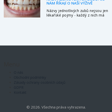
NÁM ŘÍKAJÍ O NAŠÍ VÝŽIVĚ
Názvy jednotlivých zubů nejsou jen
lékařské pojmy - každý z nich má
funkci, která odráží vaši stravu.
Zjistěte, jak vaše zuby reagují na
potravu a co vám říkají o vašem
zdraví.
Menu
O nás
Obchodní podmínky
Zásady ochrany osobních údajů
GDPR
Kontakt
© 2026. Všechna práva vyhrazena.