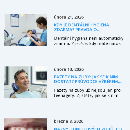
používat bez rizika poškození
sklovinky a kdy ji vůbec nepoužívat.
února 21, 2026
KDY JE DENTÁLNÍ HYGIENA
ZDARMA? PRAVDA O
BEZPLATNÝCH VYŠETŘENÍCH V
Dentální hygiena není automaticky
ČESKÉ REPUBLICE
zdarma. Zjistěte, kdy máte nárok
na bezplatné vyšetření, čištění
zubů a fluoridaci podle věku,
zdravotního stavu a pravidelnosti
návštěv v České republice v roce
února 13, 2026
2026.
FAZETY NA ZUBY: JAK SE K NIM
DOSTAT? PRŮVODCE VÝBĚREM,
NÁKLADY A PROCESEM
Fazety na zuby už nejsou jen pro
teenagery. Zjistěte, jak se k nim
dostanete, jaké typy existují, kolik
to stojí a co vás čeká během léčby.
Všechno, co potřebujete vědět o
ortodonční léčbě u dospělých.
března 8, 2026
NÁZVY JEDNOTLIVÝCH ZUBŮ: CO