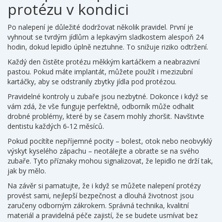
protézu v kondici
Po nalepení je důležité dodržovat několik pravidel. První je
vyhnout se tvrdým jídlům a lepkavým sladkostem alespoň 24
hodin, dokud lepidlo úplně neztuhne. To snižuje riziko odtržení.
Každý den čistěte protézu měkkým kartáčkem a neabrazivní
pastou. Pokud máte implantát, můžete použít i mezizubní
kartáčky, aby se odstranily zbytky jídla pod protézou.
Pravidelné kontroly u zubaře jsou nezbytné. Dokonce i když se
vám zdá, že vše funguje perfektně, odborník může odhalit
drobné problémy, které by se časem mohly zhoršit. Navštivte
dentistu každých 6‑12 měsíců.
Pokud pocítíte nepříjemné pocity – bolest, otok nebo neobvyklý
výskyt kyselého zápachu – neotálejte a obraťte se na svého
zubaře. Tyto příznaky mohou signalizovat, že lepidlo ne drží tak,
jak by mělo.
Na závěr si pamatujte, že i když se můžete nalepení protézy
provést sami, nejlepší bezpečnost a dlouhá životnost jsou
zaručeny odborným zákrokem. Správná technika, kvalitní
materiál a pravidelná péče zajistí, že se budete usmívat bez