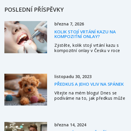
POSLEDNÍ PŘÍSPĚVKY
března 7, 2026
KOLIK STOJÍ VRTÁNÍ KAZU NA
KOMPOZITNÍ ONLAY?
Zjistěte, kolik stojí vrtání kazu s
kompozitní onlay v Česku v roce
2026. Porovnání cen, výhod oproti
běžným plombám a co se stane,
když to necháte. Všechno jasně a
bez technického žargonu.
listopadu 30, 2023
PŘEDKUS A JEHO VLIV NA SPÁNEK
Vítejte na mém blogu! Dnes se
podíváme na to, jak předkus může
ovlivnit váš spánek. Předkus může
přinést některé zdravotní
komplikace, včetně problémů se
spánkem. Budeme také diskutovat
o tom, jak různé metody léčby
března 14, 2024
mohou pomoci zlepšit situaci. Díky