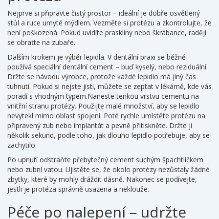
Nejprve si připravte čistý prostor – ideální je dobře osvětlený
stůl a ruce umyté mýdlem. Vezměte si protézu a zkontrolujte, že
není poškozená. Pokud uvidíte praskliny nebo škrábance, raději
se obraťte na zubaře.
Dalším krokem je výběr lepidla. V dentální praxi se běžně
používá speciální dentální cement – buď kyselý, nebo reziduální.
Držte se návodu výrobce, protože každé lepidlo má jiný čas
tuhnutí. Pokud si nejste jisti, můžete se zeptat v lékárně, kde vás
poradí s vhodným typem.Naneste tenkou vrstvu cementu na
vnitřní stranu protézy. Použijte malé množství, aby se lepidlo
nevytekl mimo oblast spojení. Poté rychle umístěte protézu na
připravený zub nebo implantát a pevně přitiskněte. Držte ji
několik sekund, podle toho, jak dlouho lepidlo potřebuje, aby se
zachytilo.
Po upnutí odstraňte přebytečný cement suchým špachtlíčkem
nebo zubní vatou. Ujistěte se, že okolo protézy nezůstaly žádné
zbytky, které by mohly dráždit dásně. Nakonec se podívejte,
jestli je protéza správně usazena a neklouže.
Péče po nalepení – udržte