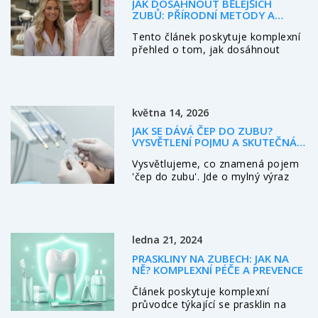
JAK DOSÁHNOUT BĚLEJŠÍCH
mému příspěvku si můžete udělat
ZUBŮ: PŘÍRODNÍ METODY A
jasný obrázek o této problematice.
MODERNÍ TECHNIKY
Těším se na vaše komentáře a na
Tento článek poskytuje komplexní
další diskuzi.
přehled o tom, jak dosáhnout
jasně bílého úsměvu. Od přírodních
receptů až po moderní dentální
techniky se dozvíte, které metody
jsou nejúčinnější a jak je bezpečně
května 14, 2026
používat. Prozkoumáváme i časté
mýty a poskytujeme tipy k udržení
JAK SE DÁVÁ ČEP DO ZUBU?
dlouhodobě bílých zubů.
VYSVĚTLENÍ POJMU A SKUTEČNÁ
ŘEŠENÍ CITLIVOSTI
Vysvětlujeme, co znamená pojem
'čep do zubu'. Jde o mylný výraz
pro cement, špaletu nebo
intrarakulární čep. Přečtěte si o
broušení zubů, citlivosti a správné
fixaci korunek.
ledna 21, 2024
PRASKLINY NA ZUBECH: JAK NA
NĚ? KOMPLEXNÍ PÉČE A PREVENCE
Článek poskytuje komplexní
průvodce týkající se prasklin na
zubech. Naučí vás, jak je poznat,