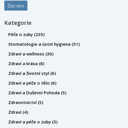
konkrétní kroky a tipy pro dokonalé nalepení. Zajímavé fakty
Číst více
a rady od odborníků z oboru vám pomohou zajistit, že vaše
protéza bude fungovat optimálně a přispěje k vaší celkové
Kategorie
spokojenosti a komfortu.
Péče o zuby
(235)
Stomatologie a ústní hygiena
(51)
Zdraví a wellness
(30)
Zdraví a krása
(8)
Zdraví a životní styl
(6)
Zdraví a péče o tělo
(6)
Zdraví a Duševní Pohoda
(5)
Zdravotnictví
(5)
Zdraví
(4)
Zdraví a péče o zuby
(3)