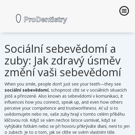
Sociální sebevědomí a
zuby: Jak zdravý úsměv
změní vaši sebevědomí
When you smile, people don’t just see your teeth—they see
sociální sebevědomí
,
schopnost cítit se v sociálních situacích
jistě a přirozeně
. Also known as
sebevědomí v komunikaci
, it
influences how you connect, speak up, and even how others
perceive your competence and trustworthiness.
Ať už si to
uvědomujete nebo ne, vaše zuby hrají v tomto celém příběhu
klíčovou roli. Když se vám nechce široce usmívat, když se
vyhýbáte fotkám nebo se při hovoru přikrýváte dlaní, není to jen
o zubech. Je to o tom, jak se cítíte ve svém vlastním těle.