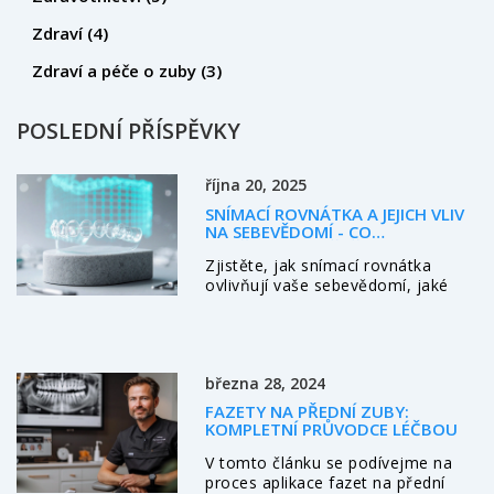
Zdraví
(4)
Zdraví a péče o zuby
(3)
POSLEDNÍ PŘÍSPĚVKY
října 20, 2025
SNÍMACÍ ROVNÁTKA A JEJICH VLIV
NA SEBEVĚDOMÍ - CO
POTŘEBUJETE VĚDĚT
Zjistěte, jak snímací rovnátka
ovlivňují vaše sebevědomí, jaké
jsou jejich výhody oproti klasickým
rovnátkům a jak se o ně správně
starat během léčby.
března 28, 2024
FAZETY NA PŘEDNÍ ZUBY:
KOMPLETNÍ PRŮVODCE LÉČBOU
V tomto článku se podívejme na
proces aplikace fazet na přední