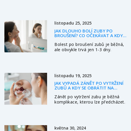
zuby, od první konzultace až po
konečnou aplikaci. Fazety jsou
tenké plátky materiálu aplikované
na zuby pro zlepšení estetiky nebo
listopadu 25, 2025
opravu poškození. Proces zahrnuje
několik fází, včetně přípravy zubů,
JAK DLOUHO BOLÍ ZUBY PO
výroby fazet a jejich aplikace.
BROUŠENÍ? CO OČEKÁVAT A KDY
Zjistěte, co očekávat během každé
SE OBRÁTIT K LÉKAŘI
Bolest po broušení zubů je běžná,
fáze a jaké jsou výhody této
ale obvykle trvá jen 1-3 dny.
populární kosmetické léčby.
Zjistěte, co je normální, kdy se
obrátit na lékaře a jak bolest
zmírnit.
listopadu 19, 2025
JAK VYPADÁ ZÁNĚT PO VYTRŽENÍ
ZUBŮ A KDY SE OBRÁTIT NA
LÉKAŘE
Zánět po vytržení zubu je běžná
komplikace, kterou lze předcházet.
Zjistěte, jak rozpoznat alveolit, co
dělat, když se objeví, a jak se
vyhnout nejčastějším chybám po
extrakci.
května 30, 2024