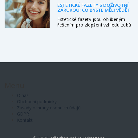
ESTETICKÉ FAZETY S DOŽIVOTNÍ
ZÁRUKOU: CO BYSTE MĚLI VĚDĚT
Estetické fazety jsou oblíbeným
řešením pro zlepšení vzhledu zubů.
Tento článek se zabývá tím, co
znamená doživotní záruka na
estetické fazety, jaké jsou její
výhody, na co si dát pozor a jak
správně pečovat o zuby s fazetami.
Menu
O nás
Obchodní podmínky
Zásady ochrany osobních údajů
GDPR
Kontakt
© 2026. Všechna práva vyhrazena.