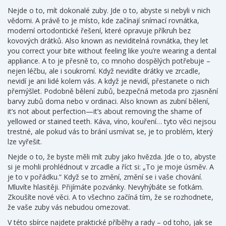
Nejde o to, mít dokonalé zuby. Jde o to, abyste si nebyli v nich
vědomi. A právě to je místo, kde začínají
snímací rovnátka
,
moderní ortodontické řešení, které opravuje příkruh bez
kovových drátků
. Also known as
neviditelná rovnátka
, they let
you correct your bite without feeling like you’re wearing a dental
appliance. A to je přesně to, co mnoho dospělých potřebuje –
nejen léčbu, ale i soukromí. Když nevidíte drátky ve zrcadle,
nevidí je ani lidé kolem vás. A když je nevidí, přestanete o nich
přemýšlet.
Podobně
bělení zubů
,
bezpečná metoda pro zjasnění
barvy zubů doma nebo v ordinaci
. Also known as
zubní bělení
,
it’s not about perfection—it’s about removing the shame of
yellowed or stained teeth. Káva, víno, kouření… tyto věci nejsou
trestné, ale pokud vás to brání usmívat se, je to problém, který
lze vyřešit.
Nejde o to, že byste měli mít zuby jako hvězda. Jde o to, abyste
si je mohli prohlédnout v zrcadle a říct si: „To je moje úsměv. A
je to v pořádku.“ Když se to změní, změní se i vaše chování.
Mluvíte hlasitěji. Přijímáte pozvánky. Nevyhýbáte se fotkám.
Zkoušíte nové věci. A to všechno začíná tím, že se rozhodnete,
že vaše zuby vás nebudou omezovat.
V této sbírce najdete praktické příběhy a rady – od toho, jak se