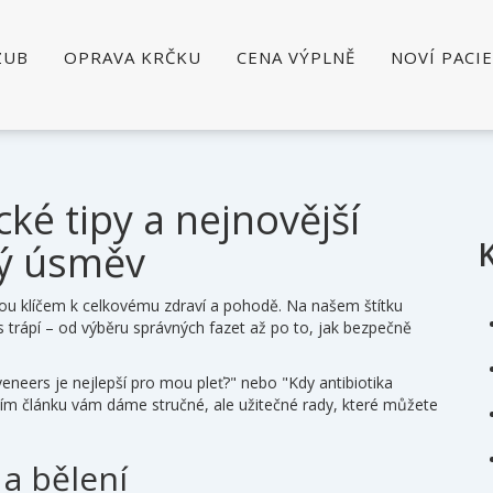
ZUB
OPRAVA KRČKU
CENA VÝPLNĚ
NOVÍ PACI
ké tipy a nejnovější
vý úsměv
ou klíčem k celkovému zdraví a pohodě. Na našem štítku
 trápí – od výběru správných fazet až po to, jak bezpečně
veneers je nejlepší pro mou pleť?" nebo "Kdy antibiotika
m článku vám dáme stručné, ale užitečné rady, které můžete
 a bělení