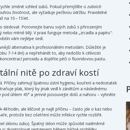
rychle změnit vzhled zubů. Pokud přemýšlíte o
zubních
ouhou životnost, ale vyžaduje pečlivou údržbu. Pravidelné
ž na 10 – 15 let.
co sledovat. Porovnejte barvu svých zubů s přirozeným
ý nebo mírně bílý. V praxi funguje metoda „zrcadla a papíru":
odstín vám nejlépe sedí.
evnější alternativa k profesionálním metodám. Důležité je
bu 7‑14 dní) a nepřehánět to, aby nedošlo k citlivosti
í koncentrací peroxidu a doplňte péči o fluoridovou pastu.
ální nitě po zdraví kostí
i
. Příčiny zahrnují špatnou ústní hygienu, kouření a nedostatek
straňuje plak, který by jinak vedl k zánětům a následnému
uby pod úhlem 45° a jemně posouvejte dolů a nahoru – vyhněte
 hodin, ale klíčové je najít příčinu – často jde o kaz nebo
aře, protože bez ošetření může infekce rychle rozšířit.
hel sklonu zubu). Špatný sklon může způsobit nadměrné
hte si zkontrolovat rentgenem během běžné prohlídky.