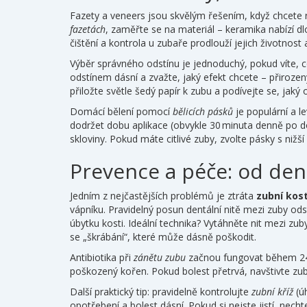
Fazety a veneers jsou skvělým řešením, když chcete 
fazetách
, zaměřte se na materiál – keramika nabízí dl
čištění a kontrola u zubaře prodlouží jejich životnost a
Výběr správného odstínu je jednoduchý, pokud víte, 
odstínem dásní a zvažte, jaký efekt chcete – přirozen
přiložte světle šedý papír k zubu a podívejte se, jaký 
Domácí bělení pomocí
bělicích pásků
je populární a l
dodržet dobu aplikace (obvykle 30 minuta denně po do
skloviny. Pokud máte citlivé zuby, zvolte pásky s nižš
Prevence a péče: od dent
Jedním z nejčastějších problémů je ztráta
zubní kost
vápníku. Pravidelný posun dentální nitě mezi zuby od
úbytku kosti. Ideální technika? Vytáhněte nit mezi z
se „škrábání“, které může dásně poškodit.
Antibiotika při
zánětu zubu
začnou fungovat během 24‑48
poškozený kořen. Pokud bolest přetrvá, navštivte zub
Další praktický tip: pravidelně kontrolujte
zubní kříž
(ú
opotřebení a bolest dásní. Pokud si nejste jistí, nec