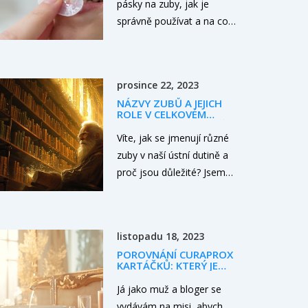
pásky na zuby, jak je
správně používat a na co si
dát pozor. Porovnáváme
typy, rizika citlivosti a tipy
pro dlouhotrvající bílý
prosince 22, 2023
úsměv.
NÁZVY ZUBŮ A JEJICH
ROLE V CELKOVÉM
ZDRAVÍ: CO BYSTE MĚLI
VĚDĚT
Víte, jak se jmenují různé
zuby v naší ústní dutině a
proč jsou důležité? Jsem
nadšeným propagátorem
ústní hygieny a dnes se s
vámi podělím o něco
listopadu 18, 2023
opravdu zajímavého –
POROVNÁNÍ CURAPROX
pojďme se podívat na
KARTÁČKŮ: KTERÝ JE
názvy jednotlivých zubů a
PRO VÁS TEN PRAVÝ?
Já jako muž a bloger se
prohlédnout si, jakou roli
vydávám na misi, abych