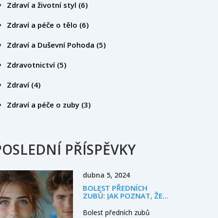
Zdraví a životní styl
(6)
Zdraví a péče o tělo
(6)
Zdraví a Duševní Pohoda
(5)
Zdravotnictví
(5)
Zdraví
(4)
Zdraví a péče o zuby
(3)
POSLEDNÍ PŘÍSPĚVKY
dubna 5, 2024
BOLEST PŘEDNÍCH
ZUBŮ: JAK POZNAT, ŽE
JE ČAS NA NÁVŠTĚVU
ZUBNÍHO LÉKAŘE?
Bolest předních zubů