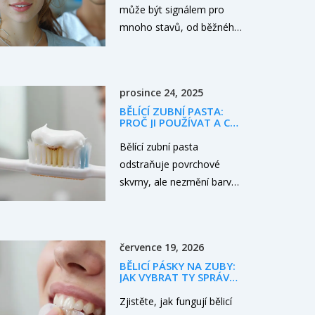
může být signálem pro
mnoho stavů, od běžného
kazu až po vážnější
onemocnění dásní.
Rozpoznání, kdy je správný
prosince 24, 2025
čas vyhledat pomoc
BĚLÍCÍ ZUBNÍ PASTA:
zubního lékaře, je klíčové
PROČ JI POUŽÍVAT A CO
pro udržení zdravého
O NÍ VLASTNĚ VÍTE?
Bělící zubní pasta
úsměvu a předcházení
odstraňuje povrchové
závažnějším komplikacím.
skvrny, ale nezmění barvu
V tomto článku se dočtete,
zubů jako lékařské bělení.
jak rozeznat vážné
Zjistěte, kdy ji používat, jak
příznaky, co znamenají a
vybírat bezpečnou a proč
jak efektivně předcházet
července 19, 2026
není zázrak.
problémům se zuby.
BĚLICÍ PÁSKY NA ZUBY:
JAK VYBRAT TY SPRÁVNÉ
A DOSÁHNOUT
BÍLEJŠÍCH ZUBŮ DOMA
Zjistěte, jak fungují bělicí