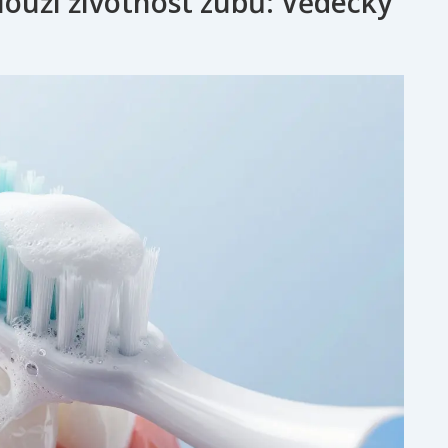
louží životnost zubů: Vědecky