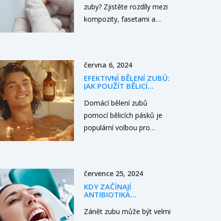
zuby? Zjistěte rozdíly mezi
kompozity, fasetami a
broušením zubů. a vyberte
si metodu, která vám vrátí
přirozený a zdravý úsměv.
června 6, 2024
EFEKTIVNÍ BĚLENÍ ZUBŮ:
JAK POUŽÍT BĚLICÍ
PÁSKY DOMA
Domácí bělení zubů
pomocí bělicích pásků je
populární volbou pro
každého, kdo chce zlepšit
svůj úsměv. Tento
průvodce nabídne základní
července 25, 2024
informace, užitečné rady a
KDY ZAČÍNAJÍ
tipy, jak dosáhnout
ANTIBIOTIKA
nejlepších výsledků, aniž
FUNGOVAT NA ZÁNĚT
ZUBU?
Zánět zubu může být velmi
byste museli navštívit