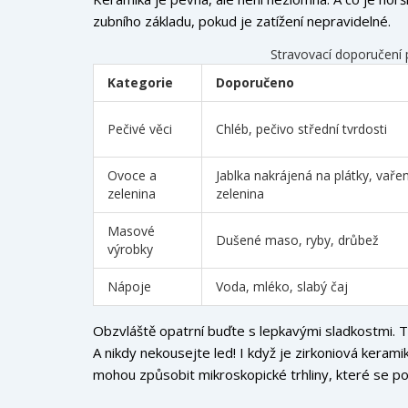
zubního základu, pokud je zatížení nepravidelné.
Stravovací doporučení 
Kategorie
Doporučeno
Pečivé věci
Chléb, pečivo střední tvrdosti
Ovoce a
Jablka nakrájená na plátky, vaře
zelenina
zelenina
Masové
Dušené maso, ryby, drůbež
výrobky
Nápoje
Voda, mléko, slabý čaj
Obzvláště opatrní buďte s lepkavými sladkostmi.
A nikdy nekousejte led! I když je zirkoniová keram
mohou způsobit mikroskopické trhliny, které se poz