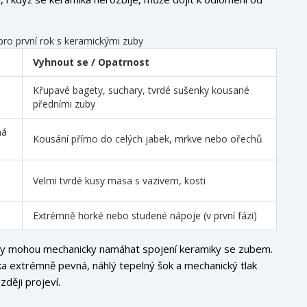
pro první rok s keramickými zuby
Vyhnout se / Opatrnost
Křupavé bagety, suchary, tvrdé sušenky kousané
předními zuby
ná
Kousání přímo do celých jabek, mrkve nebo ořechů
Velmi tvrdé kusy masa s vazivem, kosti
Extrémně horké nebo studené nápoje (v první fázi)
 Ty mohou mechanicky namáhat spojení keramiky se zubem.
ika extrémně pevná, náhlý tepelný šok a mechanický tlak
ději projeví.