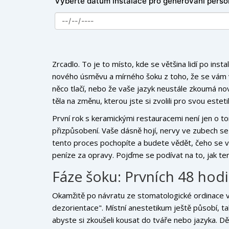
Vyberte datum instalace pro generování perso
Zrcadlo. To je to místo, kde se většina lidí po insta
nového úsměvu a mírného šoku z toho, že se vám v 
něco tlačí, nebo že vaše jazyk neustále zkoumá no
těla na změnu, kterou jste si zvolili pro svou esteti
První rok s keramickými restauracemi není jen o t
přizpůsobení. Vaše dásně hojí, nervy ve zubech se
tento proces pochopíte a budete vědět, čeho se vyv
peníze za opravy. Pojďme se podívat na to, jak te
Fáze šoku: Prvních 48 hod
Okamžitě po návratu ze stomatologické ordinace v
dezorientace". Místní anestetikum ještě působí, tak
abyste si zkoušeli kousat do tváře nebo jazyka. Děl