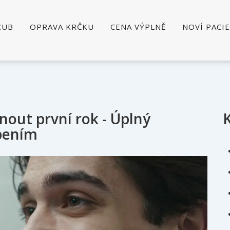
ZUB
OPRAVA KRČKU
CENA VÝPLNĚ
NOVÍ PACI
nout první rok - Úplný
obením