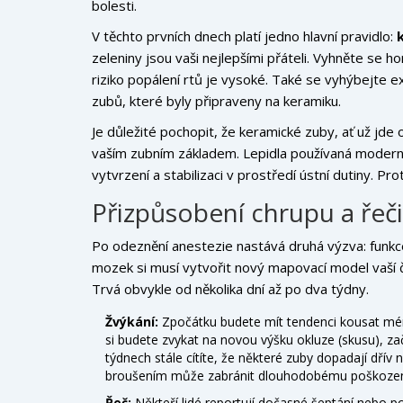
bolesti.
V těchto prvních dnech platí jedno hlavní pravidlo:
k
zeleniny jsou vaši nejlepšími přáteli. Vyhněte se
riziko popálení rtů je vysoké. Také se vyhýbejte e
zubů, které byly připraveny na keramiku.
Je důležité pochopit, že
keramické zuby
, ať už jde
vaším zubním základem. Lepidla používaná moderním
vytvrzení a stabilizaci v prostředí ústní dutiny. 
Přizpůsobení chrupu a řeči
Po odeznění anestezie nastává druhá výzva: funkce
mozek si musí vytvořit nový mapovací model vaší č
Trvá obvykle od několika dní až po dva týdny.
Žvýkání:
Zpočátku budete mít tendenci kousat mén
si budete zvykat na novou výšku okluze (skusu), 
týdnech stále cítíte, že některé zuby dopadají dřív
broušením může zabránit dlouhodobému poškození
Řeč:
Někteří lidé reportují dočasné šeptání nebo pot