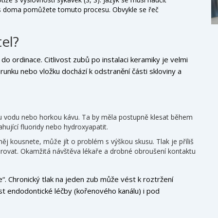
as doma pomůžete tomuto procesu. Obvykle se řeč
tel?
 do ordinace. Citlivost zubů po instalaci keramiky je velmi
unku nebo vložku dochází k odstranění části skloviny a
 vodu nebo horkou kávu. Ta by měla postupně klesat během
hující fluoridy nebo hydroxyapatit.
ěj kousnete, může jít o problém s výškou skusu. Tlak je příliš
norovat. Okamžitá návštěva lékaře a drobné obroušení kontaktu
e“. Chronický tlak na jeden zub může vést k roztržení
t endodontické léčby (kořenového kanálu) i pod