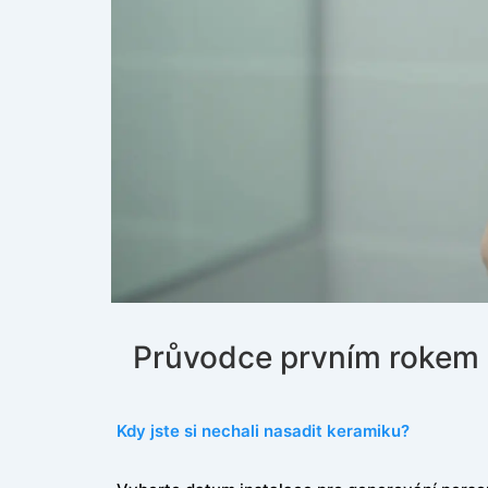
Průvodce prvním rokem 
Kdy jste si nechali nasadit keramiku?