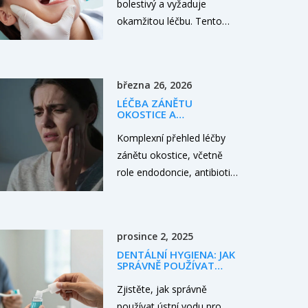
bolestivý a vyžaduje
zubaře. Naučíte se, jak
okamžitou léčbu. Tento
bezpečně a efektivně
článek vysvětluje, jak
použít bělicí pásky pro
dlouho trvá, než antibiotika
zářivý úsměv.
začnou působit na zubní
března 26, 2026
infekci, a poskytuje
LÉČBA ZÁNĚTU
užitečné tipy a informace o
OKOSTICE A
léčbě a prevenci zánětu
ENDODONCIE:
KOMPLEXNÍ PRŮVODCE
Komplexní přehled léčby
zubu.
zánětu okostice, včetně
role endodoncie, antibiotik
a dalších metod pro
úzkostné bolesti zubů.
prosince 2, 2025
DENTÁLNÍ HYGIENA: JAK
SPRÁVNĚ POUŽÍVAT
ÚSTNÍ VODU PRO
ZDRAVÉ ZUBY A DÁSNĚ
Zjistěte, jak správně
používat ústní vodu pro