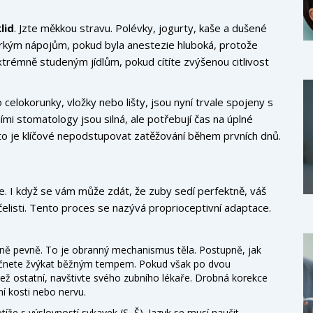
lid
. Jzte měkkou stravu. Polévky, jogurty, kaše a dušené
 horkým nápojům, pokud byla anestezie hluboká, protože
xtrémně studeným jídlům, pokud cítíte zvýšenou citlivost
 o celokorunky, vložky nebo lišty, jsou nyní trvale spojeny s
i stomatology jsou silná, ale potřebují čas na úplné
Proto je klíčové nepodstupovat zatěžování během prvních dnů.
. I když se vám může zdát, že zuby sedí perfektně, váš
elisti. Tento proces se nazývá proprioceptivní adaptace.
ě pevně. To je obranný mechanismus těla. Postupně, jak
začnete žvýkat běžným tempem. Pokud však po dvou
 než ostatní, navštivte svého zubního lékaře. Drobná korekce
 kosti nebo nervu.
íže s výslovností sykavek (S, Š). Jazyk se musí naučit