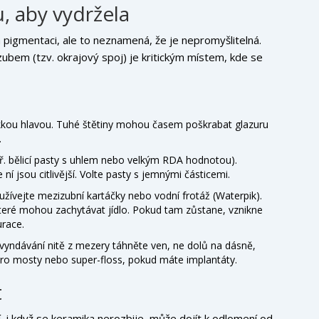
u, aby vydržela
 pigmentaci, ale to neznamená, že je nepromyšlitelná.
ubem (tzv. okrajový spoj) je kritickým místem, kde se
ěkkou hlavou. Tuhé štětiny mohou časem poškrabat glazuru
.
ř. bělicí pasty s uhlem nebo velkým RDA hodnotou).
 ní jsou citlivější. Volte pasty s jemnými částicemi.
užívejte mezizubní kartáčky nebo vodní frotáž (Waterpik).
teré mohou zachytávat jídlo. Pokud tam zůstane, vznikne
urace.
i vyndávání nitě z mezery táhněte ven, ne dolů na dásně,
iť pro mosty nebo super-floss, pokud máte implantáty.
t
í, i když se keramika nerozbije, může dojít k odlomení od