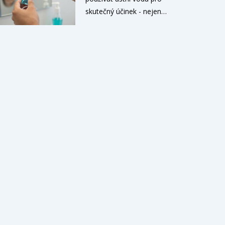
skutečný účinek - nejen
pro čerstvý dech. Naučte
se, kdy a jak ji používat,
aby vám skutečně
pomohla s kávou,
zápachem a zdravím dásní.