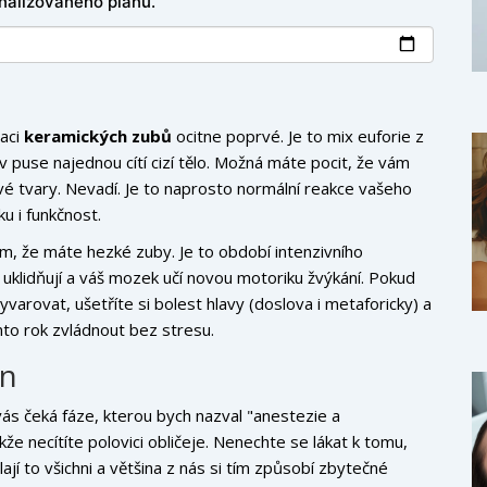
nalizovaného plánu.
laci
keramických zubů
ocitne poprvé. Je to mix euforie z
puse najednou cítí cizí tělo. Možná máte pocit, že vám
vé tvary. Nevadí. Je to naprosto normální reakce vašeho
ku i funkčnost.
om, že máte hezké zuby. Je to období intenzivního
 uklidňují a váš mozek učí novou motoriku žvýkání. Pokud
arovat, ušetříte si bolest hlavy (doslova i metaforicky) a
nto rok zvládnout bez stresu.
in
ás čeká fáze, kterou bych nazval "anestezie a
že necítíte polovici obličeje. Nenechte se lákat k tomu,
ají to všichni a většina z nás si tím způsobí zbytečné