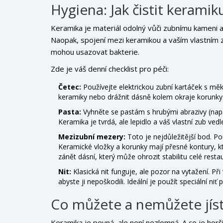
Hygiena: Jak čistit keramik
Keramika je materiál odolný vůči zubnímu kameni a
Naopak, spojení mezi keramikou a vaším vlastním z
mohou usazovat bakterie.
Zde je váš denní checklist pro péči:
Četec:
Používejte elektrickou zubní kartáček s m
keramiky nebo drážnit dásně kolem okraje korunky
Pasta:
Vyhněte se pastám s hrubými abrazivy (nap
Keramika je tvrdá, ale lepidlo a váš vlastní zub vedle
Mezizubní mezery:
Toto je nejdůležitější bod. Po
Keramické vložky a korunky mají přesné kontury, k
zánět dásní, který může ohrozit stabilitu celé resta
Nit:
Klasická nit funguje, ale pozor na vytažení. Př
abyste ji nepoškodili. Ideální je použít speciální n
Co můžete a nemůžete jís
Keramika je pevná, ale není nezlomná. A co je horš