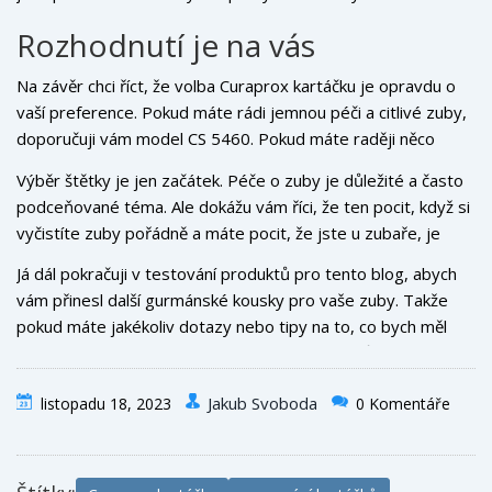
pokud jste jako já a vaše zuby jsou citlivé, určitě je
Rozhodnutí je na vás
vyzkoušejte.
Na závěr chci říct, že volba Curaprox kartáčku je opravdu o
vaší preference. Pokud máte rádi jemnou péči a citlivé zuby,
doporučuji vám model CS 5460. Pokud máte raději něco
robustnějšího, určitě vyzkoušejte model CS 3960. Myslím, že
Výběr štětky je jen začátek. Péče o zuby je důležité a často
ať už si vyberete jakýkoliv model, budete spokojeni. Já jsem.
podceňované téma. Ale dokážu vám říci, že ten pocit, když si
A Pavel taky.
vyčistíte zuby pořádně a máte pocit, že jste u zubaře, je
nezaměnitelný. A věřte mi, že vaše zuby vám to vrátí.
Já dál pokračuji v testování produktů pro tento blog, abych
vám přinesl další gurmánské kousky pro vaše zuby. Takže
pokud máte jakékoliv dotazy nebo tipy na to, co bych měl
vyzkoušet další, klidně mi napište do komentářů. Ať už vás
cesta zavede kamkoliv, užijte si cestu s čistými zuby a
Jakub Svoboda
listopadu 18, 2023
0 Komentáře
úsměvem na tváři. Protože přeci jenom, úsměv je nejlepší
vizitkou člověka!