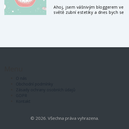
ROVNÁTEK
Ahoj, jsem vášnivým bloggerem ve
světě zubní estetiky a dnes bych se
rád podělil o své zkušenosti s
fazetami na křivé zuby. Odborníci
ve stomatologii si myslí, že fazety
mohou být skvělou alternativou
pro ty, kteří nechtějí nosit
rovnátka. Rozhodl jsem se
prozkoumat, jak fazety fungují,
jaké jsou jejich výhody a
potenciální rizika. Také zjišťuji, co
bychom měli vědět před
Menu
rozhodnutím pro tento zákrok.
Připojte se ke mně a objevte, jestli
O nás
jsou fazety to pravé řešení pro váš
Obchodní podmínky
úsměv.
Zásady ochrany osobních údajů
GDPR
Kontakt
© 2026. Všechna práva vyhrazena.