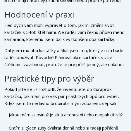
lidi, co mají náročnější zubní sklovinu nebo prostě potřebují
víc "akce" při čištění zubů. Osobně jsem zjistil, že mi je dražší
Hodnocení v praxi
model přecejen více sympatický. Moje zuby jsou citlivé a
5460 štětin je pro ně jako masáž v lázních.
Teď bych vám mohl vyprávět o tom, jak mi změnil život
kartáček s 5460 štětinami. Ale raději vám řeknu příběh mého
kamaráda, kterému jsem dal k vyzkoušení oba kartáčky.
Pavel je typický týpek, co si ráno vyčistí zuby s nejbližším
Dal jsem mu oba kartáčky a říkal jsem mu, který z nich bude
kartáčkem, který má po ruce. Rád spí a ráno vstává na
raději používat. Původně Plánoval akce kartáček s více
poslední chvíli, takže péče o zuby je pro něj nutné zlo, které
štětinami zavrhnout, protože je prý příliš jemný, ale nakonec
musí co nejrychleji překonat.
se rozhodl jej vyzkoušet. A co se nestalo? Zamiloval se do
Praktické tipy pro výběr
něj. Dneska neopouští byt bez toho, aby si zuby vykartáčoval
právě tímto model. Ráno sice stále vstává na poslední chvíli,
Pokud jste se již rozhodli, že investujete do Curaprox
ale ten pocit čistoty, který mu kartáček poskytuje, je pro něj
kartáčku, tak mám pro vás pár praktických tipů pro výběr.
něco jako ranní káva.
Když jsem to nedávno probíral s mým zubařem, sepsali
jsme krátký seznam dotazů, které byste si měli položit než
Jakou mám sklovinu? Je silná a robustní nebo naopak citlivá?
se rozhodnete:
Čistím si týden zuby dvakrát denně nebo si raději pořádně