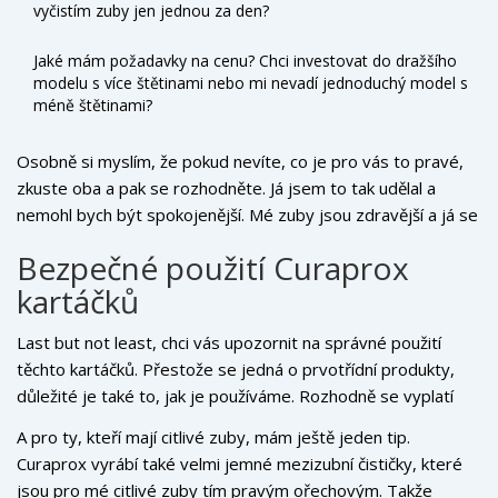
vyčistím zuby jen jednou za den?
Jaké mám požadavky na cenu? Chci investovat do dražšího
modelu s více štětinami nebo mi nevadí jednoduchý model s
méně štětinami?
Osobně si myslím, že pokud nevíte, co je pro vás to pravé,
zkuste oba a pak se rozhodněte. Já jsem to tak udělal a
nemohl bych být spokojenější. Mé zuby jsou zdravější a já se
cítím lépe.
Bezpečné použití Curaprox
kartáčků
Last but not least, chci vás upozornit na správné použití
těchto kartáčků. Přestože se jedná o prvotřídní produkty,
důležité je také to, jak je používáme. Rozhodně se vyplatí
čistit zuby dvakrát denně alespoň dvě minuty. Kartáček
A pro ty, kteří mají citlivé zuby, mám ještě jeden tip.
byste měli držet pod mírným úhlem a pohybovat s ním
Curaprox vyrábí také velmi jemné mezizubní čističky, které
šetrně sem a tam, abyste nezranili dásně.
jsou pro mé citlivé zuby tím pravým ořechovým. Takže