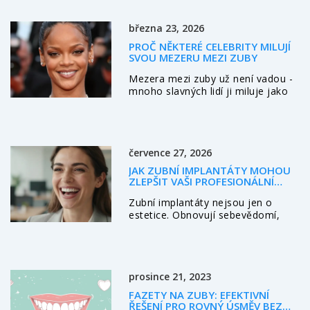
odstranit a předcházet.
března 23, 2026
PROČ NĚKTERÉ CELEBRITY MILUJÍ
SVOU MEZERU MEZI ZUBY
Mezera mezi zuby už není vadou -
mnoho slavných lidí ji miluje jako
součást své identity. Zjistěte, proč
se stává trendem, co o ní říkají
dentisté a jak se k ní správně
přistupovat.
července 27, 2026
JAK ZUBNÍ IMPLANTÁTY MOHOU
ZLEPŠIT VAŠI PROFESIONÁLNÍ
KARIÉRU: VLIV ÚSMĚVU NA
Zubní implantáty nejsou jen o
ÚSPĚCH
estetice. Obnovují sebevědomí,
zlepšují výslovnost a ovlivňují první
dojem. Zjistěte, jak zdravý úsměv
může urychlit váš kariérní růst.
prosince 21, 2023
FAZETY NA ZUBY: EFEKTIVNÍ
ŘEŠENÍ PRO ROVNÝ ÚSMĚV BEZ