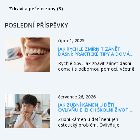
Zdraví a péče o zuby
(3)
POSLEDNÍ PŘÍSPĚVKY
října 1, 2025
JAK RYCHLE ZMÍRNIT ZÁNĚT
DÁSNÍ: PRAKTICKÉ TIPY A DOMÁCÍ
LÉČBA
Rychlé tipy, jak zbavit zánět dásní
doma i s odbornou pomocí, včetně
příčin, úlevy, prevence a kdy
navštívit zubaře.
července 26, 2026
JAK ZUBNÍ KÁMEN U DĚTÍ
OVLIVŇUJE JEJICH ŠKOLNÍ ŽIVOT:
TICHO, BOLEST A VÝKŘIKY
Zubní kámen u dětí není jen
estetický problém. Ovlivňuje
soustředění, sebevědomí a školní
výkon. Zjistěte, jak ho poznat,