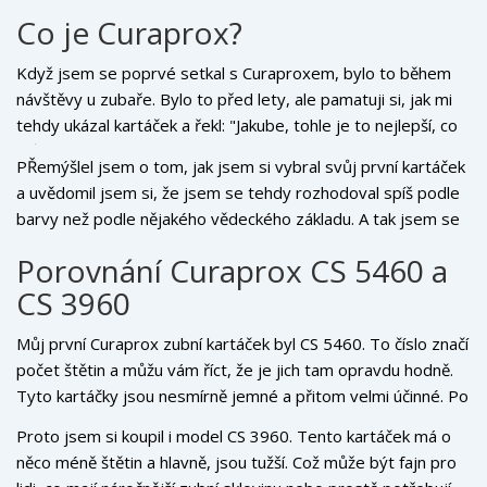
Co je Curaprox?
Když jsem se poprvé setkal s Curaproxem, bylo to během
návštěvy u zubaře. Bylo to před lety, ale pamatuji si, jak mi
tehdy ukázal kartáček a řekl: "Jakube, tohle je to nejlepší, co
můžeš pro své zuby udělat." Od té doby se spolu s
PŘemýšlel jsem o tom, jak jsem si vybral svůj první kartáček
Curaproxem každé ráno díváme do zrcadla. Ale co je vlastně
a uvědomil jsem si, že jsem se tehdy rozhodoval spíš podle
Curaprox? Jsou to švýcarští odborníci na péči o ústní dutinu.
barvy než podle nějakého vědeckého základu. A tak jsem se
Vyrábí především zubní kartáčky a mezizubní čističky, které
rozhodl věnovat tomuto tématu trochu více času a zjistit,
se proslavily díky svým účinným a šetrným vlastnostem.
Porovnání Curaprox CS 5460 a
který kartáček je pro koho ten pravý.
CS 3960
Můj první Curaprox zubní kartáček byl CS 5460. To číslo značí
počet štětin a můžu vám říct, že je jich tam opravdu hodně.
Tyto kartáčky jsou nesmírně jemné a přitom velmi účinné. Po
použití máte pocit, že jste si zuby vyčistili profesionálně u
Proto jsem si koupil i model CS 3960. Tento kartáček má o
zubaře. Ale pozor, některým lidem se může zdát, že 5460
něco méně štětin a hlavně, jsou tužší. Což může být fajn pro
štětin je příliš jemné a potřebují něco robustnějšího.