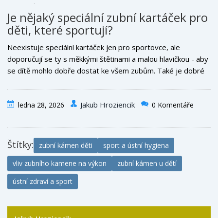
měly průměrně o 12-15 % horší výsledky v testech
Je nějaký speciální zubní kartáček pro
koncentrace. Po odstranění kameně se výsledky zlepšily
děti, které sportují?
během 3-5 týdnů.
Neexistuje speciální kartáček jen pro sportovce, ale
doporučují se ty s měkkými štětinami a malou hlavičkou - aby
se dítě mohlo dobře dostat ke všem zubům. Také je dobré
vybírat kartáčky s časovačem (např. svítí po dvou minutách),
protože děti často čistí příliš krátce.
Jakub Hroziencik
ledna 28, 2026
0 Komentáře
Štítky:
zubní kámen děti
sport a ústní hygiena
vliv zubního kamene na výkon
zubní kámen u dětí
ústní zdraví a sport