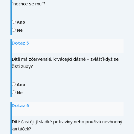
"nechce se mu"?
Ano
Ne
Dotaz 5
Dítě má zčervenalé, krvácející dásně – zvlášť když se
čistí zuby?
Ano
Ne
Dotaz 6
Dítě častěji jí sladké potraviny nebo používá nevhodný
kartáček?