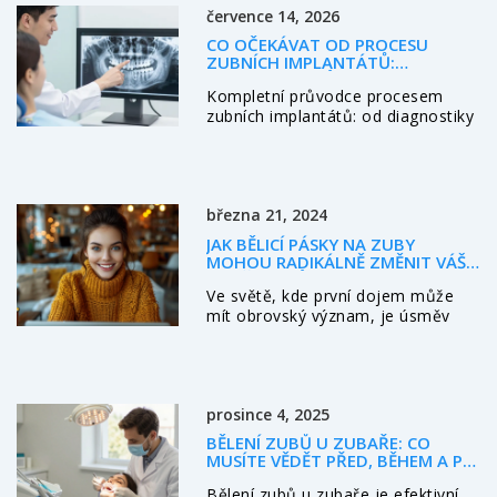
července 14, 2026
CO OČEKÁVAT OD PROCESU
ZUBNÍCH IMPLANTÁTŮ:
KOMPLETNÍ PRŮVODCE KROK ZA
Kompletní průvodce procesem
KROKEM
zubních implantátů: od diagnostiky
přes chirurgický zákrok až po
finální osazení korunky. Zjistěte, co
vás čeká, jak dlouho to trvá a kolik
to stojí.
března 21, 2024
JAK BĚLICÍ PÁSKY NA ZUBY
MOHOU RADIKÁLNĚ ZMĚNIT VÁŠ
ÚSMĚV - PRŮVODCE K
Ve světě, kde první dojem může
DOKONALÉMU ÚSMĚVU
mít obrovský význam, je úsměv
jednou z nejvýraznějších vizitek.
Bělicí pásky se staly populární a
přístupnou metodou, jak
dosáhnout bělejších zubů a
prosince 4, 2025
zářivějšího úsměvu z pohodlí
domova. V tomto článku
BĚLENÍ ZUBŮ U ZUBAŘE: CO
poodkryjeme princip fungování
MUSÍTE VĚDĚT PŘED, BĚHEM A PO
bělicích pásek, nahlédneme do
PROCEDUŘE
Bělení zubů u zubaře je efektivní,
jejich efektivity, možných rizik a