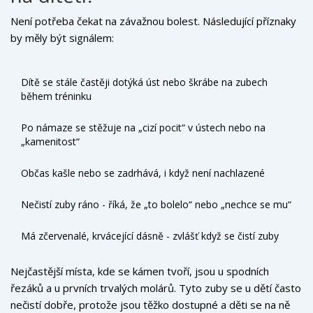
Není potřeba čekat na závažnou bolest. Následující příznaky
by měly být signálem:
Dítě se stále častěji dotýká úst nebo škrábe na zubech
během tréninku
Po námaze se stěžuje na „cizí pocit“ v ústech nebo na
„kamenitost“
Občas kašle nebo se zadrhává, i když není nachlazené
Nečistí zuby ráno - říká, že „to bolelo“ nebo „nechce se mu“
Má zčervenalé, krvácející dásně - zvlášť když se čistí zuby
Nejčastější místa, kde se kámen tvoří, jsou u spodních
řezáků a u prvních trvalých molárů. Tyto zuby se u dětí často
nečistí dobře, protože jsou těžko dostupné a děti se na ně