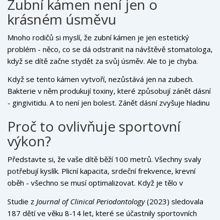
Zubní kámen není jen o
krásném úsměvu
Mnoho rodičů si myslí, že zubní kámen je jen estetický
problém - něco, co se dá odstranit na návštěvě stomatologa,
když se dítě začne stydět za svůj úsměv. Ale to je chyba.
Zubní kámen není jen hrubá vrstva na zubech. Je to
Když se tento kámen vytvoří, nezůstává jen na zubech.
hromadění bakterií, jejich odpadu a slinných minerálů, které
Bakterie v něm produkují toxiny, které způsobují zánět dásní
se tvrdnou na povrchu zubů. U dětí se vyskytuje častěji, než
- gingivitidu. A to není jen bolest. Zánět dásní zvyšuje hladinu
si lidé myslí - zvlášť pokud jídlí často sladké potraviny, nečistí
inflamačních látek v celém těle. Tyto látky se dostávají do
zuby dostatečně nebo používají nevhodné kartáčky.
Proč to ovlivňuje sportovní
krevního oběhu a ovlivňují i svaly, plicní funkci a schopnost
výkon?
těla obnovovat energii.
Představte si, že vaše dítě běží 100 metrů. Všechny svaly
potřebují kyslík. Plicní kapacita, srdeční frekvence, krevní
oběh - všechno se musí optimalizovat. Když je tělo v
chronickém zánětu, jako je ten způsobený zubním kamenem,
Studie z
Journal of Clinical Periodontology
(2023) sledovala
tělo neví, jestli má bojovat proti infekci nebo se soustředit
187 dětí ve věku 8-14 let, které se účastnily sportovních
na výkon. Výsledek? Méně kyslíku v svalích, pomalejší obnova