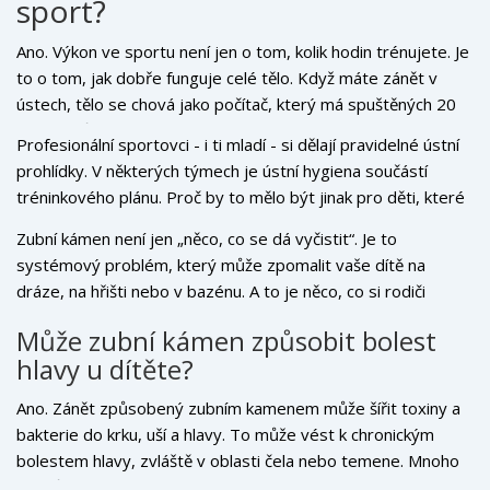
sport?
Ano. Výkon ve sportu není jen o tom, kolik hodin trénujete. Je
to o tom, jak dobře funguje celé tělo. Když máte zánět v
ústech, tělo se chová jako počítač, který má spuštěných 20
programů najednou - všechny spotřebovávají energii. A vy
Profesionální sportovci - i ti mladí - si dělají pravidelné ústní
potřebujete všechny zdroje pro sprint, skok nebo rychlou
prohlídky. V některých týmech je ústní hygiena součástí
reakci.
tréninkového plánu. Proč by to mělo být jinak pro děti, které
se snaží být lepší?
Zubní kámen není jen „něco, co se dá vyčistit“. Je to
systémový problém, který může zpomalit vaše dítě na
dráze, na hřišti nebo v bazénu. A to je něco, co si rodiči
mohou opravdu připravit - nejen na závodech, ale i v
Může zubní kámen způsobit bolest
každodenním životě.
hlavy u dítěte?
Ano. Zánět způsobený zubním kamenem může šířit toxiny a
bakterie do krku, uší a hlavy. To může vést k chronickým
bolestem hlavy, zvláště v oblasti čela nebo temene. Mnoho
rodičů si myslí, že to je napětí nebo přechodná bolest, ale