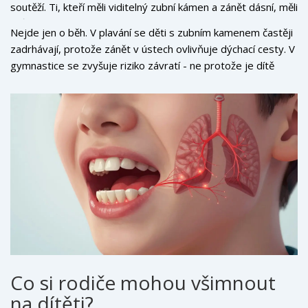
soutěží. Ti, kteří měli viditelný zubní kámen a zánět dásní, měli
po námaze, větší únava.
průměrně o 17 % nižší výdrž při běhu a o 22 % pomalejší
Nejde jen o běh. V plavání se děti s zubním kamenem častěji
reakční dobu při rychlých změnách směru ve fotbale nebo
zadrhávají, protože zánět v ústech ovlivňuje dýchací cesty. V
volejbalu. U těch, kteří nechali kámen odstranit, se výkon
gymnastice se zvyšuje riziko závratí - ne protože je dítě
zlepšil během 4-6 týdnů.
nezkušené, ale protože inflamace ovlivňuje rovnováhu a
nervovou komunikaci mezi uchem a mozkem.
Co si rodiče mohou všimnout
na dítěti?