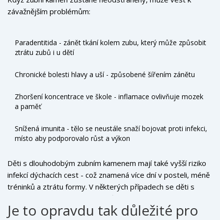
závažnějším problémům:
Paradentitida - zánět tkání kolem zubu, který může způsobit
ztrátu zubů i u dětí
Chronické bolesti hlavy a uší - způsobené šířením zánětu
Zhoršení koncentrace ve škole - inflamace ovlivňuje mozek
a paměť
Snížená imunita - tělo se neustále snaží bojovat proti infekci,
místo aby podporovalo růst a výkon
Děti s dlouhodobým zubním kamenem mají také vyšší riziko
infekcí dýchacích cest - což znamená více dní v posteli, méně
tréninků a ztrátu formy. V některých případech se děti s
nelečeným zubním kamenem vůbec neúčastní soutěží,
Je to opravdu tak důležité pro
protože se cítí „nečisté“ nebo „oslabené“.