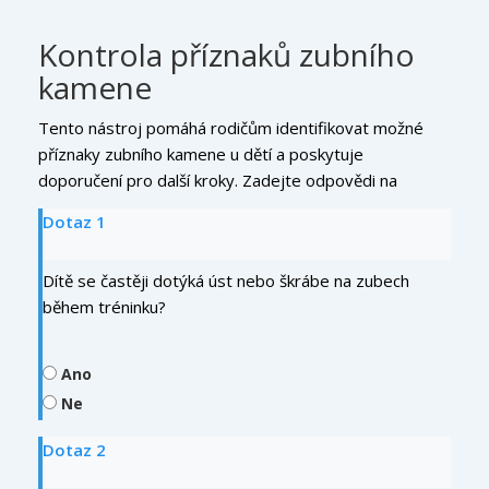
Kontrola příznaků zubního
kamene
Tento nástroj pomáhá rodičům identifikovat možné
příznaky zubního kamene u dětí a poskytuje
doporučení pro další kroky. Zadejte odpovědi na
otázky a zjistíte, zda by mělo být dítě vyšetřeno u
Dotaz 1
stomatologa.
Dítě se častěji dotýká úst nebo škrábe na zubech
během tréninku?
Ano
Ne
Dotaz 2