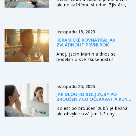
ale ne každému vhodné. Zjistěte,
představíme tipy, jak dosáhnout co
kdo by měl proceduru vynechat,
nejlepších výsledků.
jak dlouho trvá výsledek, kolik to
stojí a jak si udržet bílé zuby bez
poškození.
listopadu 18, 2023
KERAMICKÉ ROVNÁTKA: JAK
ZVLÁDNOUT PRVNÍ ROK
Ahoj, jsem Martin a dnes se
podělím o své zkušenosti s
keramickými rovnátky. První rok byl
trochu výzva, ale naučil jsem se jak
s nimi zacházet a jak péči
zvládnout co nejlépe. Pokud máte
listopadu 25, 2025
také rovnátka, nebo se na ně
chystáte, určitě si přečtěte moje
JAK DLOUHO BOLÍ ZUBY PO
tipy a rady. Věřím, že vám
BROUŠENÍ? CO OČEKÁVAT A KDY
pomohou zvládnout první rok s
SE OBRÁTIT K LÉKAŘI
Bolest po broušení zubů je běžná,
rovnátky bez obtíží!
ale obvykle trvá jen 1-3 dny.
Zjistěte, co je normální, kdy se
obrátit na lékaře a jak bolest
zmírnit.