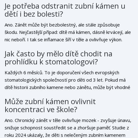
Je potřeba odstranit zubní kámen u
když se kámen odstraní, bolest často zmizí.
dětí i bez bolesti?
Ano. Zánět může být bezbolestný, ale stále způsobuje
škodu. Nejčastější případ: dítě má kámen, dásně krvácejí, ale
nic neboří. I tak se inflamace šíří v těle a ovlivňuje výkon.
Odstranění kameně není jen estetika - je to prevence.
Jak často by mělo dítě chodit na
prohlídku k stomatologovi?
Každých 6 měsíců. To je doporučení všech evropských
stomatologických společností pro děti od 3 let. Pokud má
dítě historii zubního kamene nebo zánětu, může být vhodné
navštěvovat stomatologa každé 4 měsíce, dokud se stav
Může zubní kámen ovlivnit
nezlepší.
koncentraci ve škole?
Ano. Chronický zánět v těle ovlivňuje mozek - zvyšuje únavu,
snižuje schopnost soustředit se a zhoršuje paměť. Studie z
roku 2024 ukázaly, že děti s nelečeným zubním kamenem