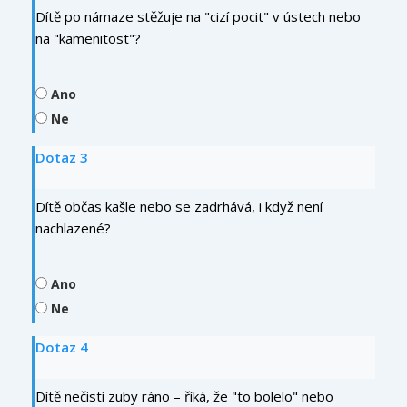
Dítě po námaze stěžuje na "cizí pocit" v ústech nebo
na "kamenitost"?
Ano
Ne
Dotaz 3
Dítě občas kašle nebo se zadrhává, i když není
nachlazené?
Ano
Ne
Dotaz 4
Dítě nečistí zuby ráno – říká, že "to bolelo" nebo