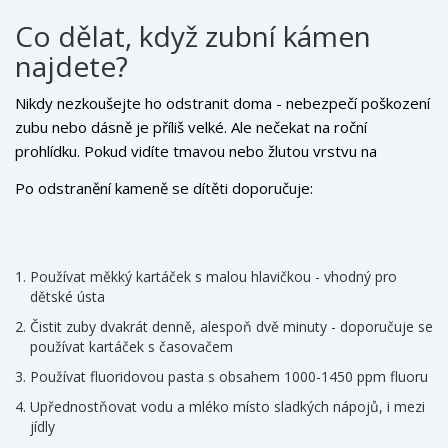
nejdou zaměřit.
Co dělat, když zubní kámen
najdete?
Nikdy nezkoušejte ho odstranit doma - nebezpečí poškození
zubu nebo dásně je příliš velké. Ale nečekat na roční
prohlídku. Pokud vidíte tmavou nebo žlutou vrstvu na
zubech, zavolejte stomatologa. Moderní odstranění zubního
Po odstranění kameně se dítěti doporučuje:
kamene u dětí je rychlé, bezbolestné a trvá jen 15-20 minut.
Používají se ultrazvukové přístroje, které nezraní zubní
sklovinu.
Používat měkký kartáček s malou hlavičkou - vhodný pro
dětské ústa
Čistit zuby dvakrát denně, alespoň dvě minuty - doporučuje se
používat kartáček s časovačem
Používat fluoridovou pasta s obsahem 1000-1450 ppm fluoru
Upřednostňovat vodu a mléko místo sladkých nápojů, i mezi
jídly