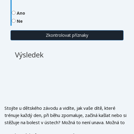
Ano
Ne
Zkontrolovat příznaky
Výsledek
Stojíte u dětského závodu a vidíte, jak vaše dítě, které
trénuje každý den, při běhu zpomaluje, začíná kašlat nebo si
stěžuje na bolest v ústech? Možná to není unava. Možná to
je
zubní kámen
.