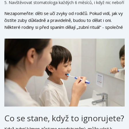
Navštěvovat stomatologa každých 6 měsíců, i když nic neboří
Nezapomeňte: děti se učí zvyky od rodičů. Pokud vidí, jak vy
čistíte zuby důkladně a pravidelně, budou to dělat i oni.
Některé rodiny si před spaním dělají „zubní rituál“ - společné
čištění zubů s pohádkou nebo písní. To funguje lépe než
výtky.
Co se stane, když to ignorujete?
Když zubní kámen zůstane neodstraněný, může vést k