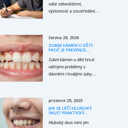
vaše sebevědomí,
výslovnost a soustředění.
Zjistěte, jak zvládnout
ortodontickou léčbu bez
kompromisů ve škole i v
června 29, 2026
práci.
ZUBNÍ KÁMEN U DĚTÍ:
PROČ JE PREVENCE
KLÍČOVÁ A JAK NA NI
Zubní kámen u dětí hrozí
vážnými problémy s
dásněmi i trvalými zuby.
Přečtěte si, proč je
prevence klíčová, jak
poznat varovné signály a
prosince 29, 2025
jaké kroky podniknout pro
JAK SE LÉČÍ HLUBOKÝ
zdravý chrup vašeho
SKUS? PRAKTICKÝ
dítěte.
PRŮVODCE PRO
PACIENTY
Hluboký skus není jen