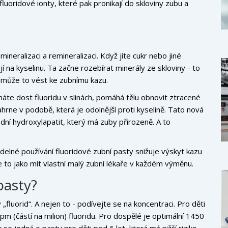
 fluoridové ionty, které pak pronikají do skloviny zubu a
eralizaci a remineralizaci. Když jíte cukr nebo jiné
jí na kyselinu. Ta začne rozebírat minerály ze skloviny - to
 může to vést ke zubnímu kazu.
 máte dost fluoridu v slinách, pomáhá tělu obnovit ztracené
zahrne v podobě, která je odolnější proti kyselině. Tato nová
odní hydroxylapatit, který má zuby přirozeně. A to
idelné používání fluoridové zubní pasty snižuje výskyt kazu
je to jako mít vlastní malý zubní lékaře v každém výměnu.
pasty?
„fluorid“. A nejen to - podívejte se na koncentraci. Pro děti
m (částí na milion) fluoridu. Pro dospělé je optimální 1450
se jedná o pastu pro děti pod 6 let, která má nižší riziko