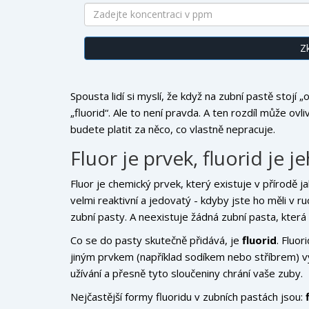
Z
Spousta lidí si myslí, že když na zubní pastě stojí
„fluorid“. Ale to není pravda. A ten rozdíl může ovliv
budete platit za něco, co vlastně nepracuje.
Fluor je prvek, fluorid je 
Fluor je chemický prvek, který existuje v přírodě 
velmi reaktivní a jedovatý - kdyby jste ho měli v 
zubní pasty. A neexistuje žádná zubní pasta, která 
Co se do pasty skutečně přidává, je
fluorid
. Fluor
jiným prvkem (například sodíkem nebo stříbrem) v
užívání a přesně tyto sloučeniny chrání vaše zuby.
Nejčastější formy fluoridu v zubních pastách jsou: