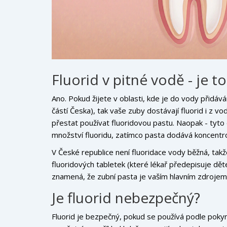
Fluorid v pitné vodě - je t
Ano. Pokud žijete v oblasti, kde je do vody přidáv
částí Česka), tak vaše zuby dostávají fluorid i z v
přestat používat fluoridovou pastu. Naopak - tyto 
množství fluoridu, zatímco pasta dodává koncentro
V České republice není fluoridace vody běžná, takže
fluoridových tabletek (které lékař předepisuje dě
znamená, že zubní pasta je vaším hlavním zdrojem
Je fluorid nebezpečný?
Fluorid je bezpečný, pokud se používá podle pokynů