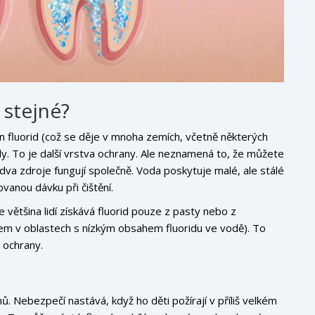
o stejné?
án fluorid (což se děje v mnoha zemích, včetně některých
ody. To je další vrstva ochrany. Ale neznamená to, že můžete
dva zdroje fungují společně. Voda poskytuje malé, ale stálé
vanou dávku při čištění.
 většina lidí získává fluorid pouze z pasty nebo z
tem v oblastech s nízkým obsahem fluoridu ve vodě). To
 ochrany.
. Nebezpečí nastává, když ho děti požírají v příliš velkém