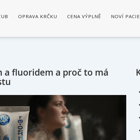
ZUB
OPRAVA KRČKU
CENA VÝPLNĚ
NOVÍ PACI
em a fluoridem a proč to má
stu