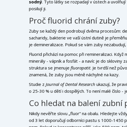
sodný
. Tyto látky se rozpadají v ústech a uvolňují
posilují ji.
Proč fluorid chrání zuby?
Zuby se každý den podrobují dvěma procesům: demin
sacharidy, bakterie ve vaší ústní dutině je přeměňu
je demineralizace. Pokud se vám zuby nezabudují,
Fluorid přichází na pomoc při remineralizaci. Když
minerály - vápník a fosfát - a navíc je do skloviny 
struktura se jmenuje
fluorapatit
. Je tvrdší než pův
znamená, že zuby jsou méně náchylné na kazy.
Studie z
Journal of Dental Research
ukazují, že prav
o 25-30 % u dětí i dospělých. To není malé číslo - 
Co hledat na balení zubní 
Nikdy nevěřte slovu „fluor“ na obalu. Hledejte vždy 
od 3 let doporučují odborníci pastu s 1000-1450 pp
ppm. Pokud je koncentrace nižší, jako 500 ppm, tak 