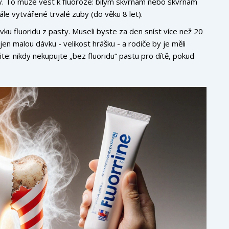
sty. To může vést k fluoróze: bílým skvrnám nebo skvrnám
ále vytvářené trvalé zuby (do věku 8 let).
u fluoridu z pasty. Museli byste za den sníst více než 20
jen malou dávku - velikost hrášku - a rodiče by je měli
e: nikdy nekupujte „bez fluoridu“ pastu pro dítě, pokud