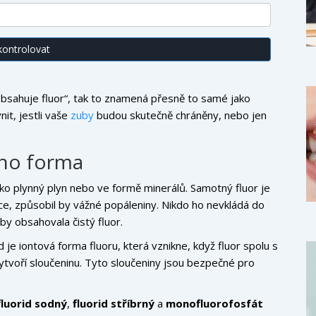
kontrolovat
 „obsahuje fluor“, tak to znamená přesně to samé jako
nit, jestli vaše
zuby
budou skutečně chráněny, nebo jen
jeho forma
jako plynný plyn nebo ve formě minerálů. Samotný fluor je
ruce, způsobil by vážné popáleniny. Nikdo ho nevkládá do
by obsahovala čistý fluor.
id je iontová forma fluoru, která vznikne, když fluor spolu s
ytvoří sloučeninu. Tyto sloučeniny jsou bezpečné pro
fluorid sodný
,
fluorid stříbrný
a
monofluorofosfát