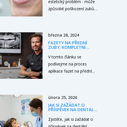
estetický problém - může
způsobit poškození zubů,
bolesti čelisti a ztrátu zubů.
Zjistěte, jak se léčí, když
začít a co dělat po
března 28, 2024
ortodontické léčbě.
FAZETY NA PŘEDNÍ
ZUBY: KOMPLETNÍ
PRŮVODCE LÉČBOU
V tomto článku se
podívejme na proces
aplikace fazet na přední
zuby, od první konzultace
až po konečnou aplikaci.
Fazety jsou tenké plátky
února 25, 2026
materiálu aplikované na
JAK SI ZAŽÁDAT O
zuby pro zlepšení estetiky
PŘÍSPĚVEK NA DENTÁLNÍ
nebo opravu poškození.
HYGIENU V ČESKÉ
REPUBLICE 2026
Zjistěte, jak si zažádat o
Proces zahrnuje několik
příspěvek na dentální