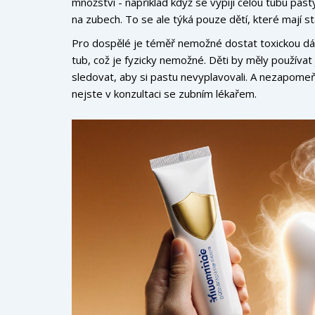
množství - například když se vypijí celou tubu pa
na zubech. To se ale týká pouze dětí, které mají st
Pro dospělé je téměř nemožné dostat toxickou dávk
tub, což je fyzicky nemožné. Děti by měly používat 
sledovat, aby si pastu nevyplavovali. A nezapomeňt
nejste v konzultaci se zubním lékařem.