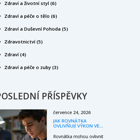
Zdraví a životní styl
(6)
Zdraví a péče o tělo
(6)
Zdraví a Duševní Pohoda
(5)
Zdravotnictví
(5)
Zdraví
(4)
Zdraví a péče o zuby
(3)
POSLEDNÍ PŘÍSPĚVKY
července 24, 2026
JAK ROVNÁTKA
OVLIVŇUJÍ VÝKON VE
ŠKOLE I V PRÁCI: REÁLNÉ
DOPADY A TIPY
Rovnátka mohou ovlivnit